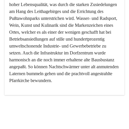
hoher Lebensqualität, was durch die starken Zusiedelungen 
am Hang des Leithagebirges und die Errichtung des 
Pußtawohnparks unterstrichen wird. Wasser- und Radsport, 
Wein, Kunst und Kulinarik sind die Markenzeichen eines 
Ortes, welcher es als einer der wenigen geschafft hat bei 
Betriebsansiedlungen auf stille und hundertprozentig 
umweltschonende Industrie- und Gewerbebetriebe zu 
setzen. Auch die Infrastruktur im Dorfzentrum wurde 
harmonisch an die noch immer erhaltene alte Bausbustanz 
angepaßt. So können Nachtschwärmer unter alt anmutenden 
Laternen bummeln gehen und die prachtvoll angestrahlte 
Pfarrkirche bewundern.

Der Weinbau dominert heute nicht mehr, ist aber integrativer 
Bestandteil der Kultur des Ortes, da man hier schon lange 
von Massenweinbau auf Qualitätsweinbau umgestellt hat. 
So ist es auch nicht verwunderlich, dass eines der historisch 
wertvollsten Gebäude die Ortsvinothek beherbergt und dass 
der Kellering ein beliebtes Ziel darstellt.
