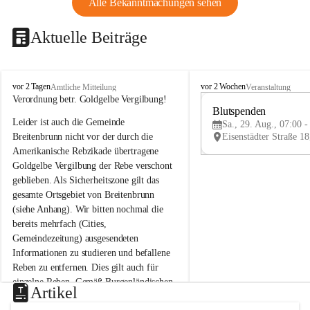
Alle Bekanntmachungen sehen
Aktuelle Beiträge
B
B
vor 2 Tagen
vor 2 Wochen
Amtliche Mitteilung
Veranstaltung
r
r
Verordnung betr. Goldgelbe Vergilbung!
e
e
Blutspenden
Leider ist auch die Gemeinde 
i
i
Sa., 29. Aug., 07:00 -
t
t
Breitenbrunn nicht vor der durch die 
e
e
Amerikanische Rebzikade übertragene 
n
n
Goldgelbe Vergilbung der Rebe verschont 
b
b
geblieben. Als Sicherheitszone gilt das 
r
r
gesamte Ortsgebiet von Breitenbrunn 
u
u
(siehe Anhang). Wir bitten nochmal die 
n
n
n
n
bereits mehrfach (Cities, 
a
a
Gemeindezeitung) ausgesendeten 
m
m
Informationen zu studieren und befallene 
N
N
Reben zu entfernen. Dies gilt auch für 
e
e
einzelne Reben. Gemäß Burgenländischen 
u
u
Artikel
Weinbaugesetz sind nicht gepflegte oder 
s
s