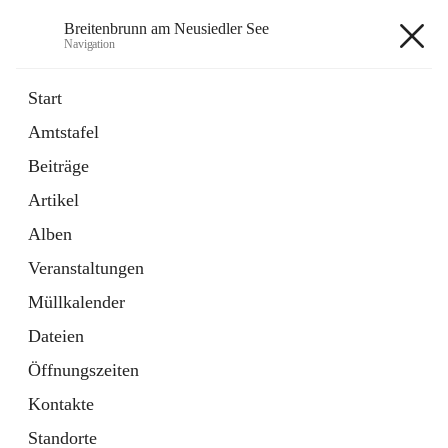
Breitenbrunn am Neusiedler See
Navigation
Breitenbrunn am Neusiedler See
Start
Amtstafel
Formulare
Beiträge
18 Schnellzugriffe
Artikel
Gemeindeservice
7 Schnellzugriffe
Alben
Veranstaltungen
+7
Müllkalender
Dateien
Öffnungszeiten
Kontakte
Hauptadresse
Standorte