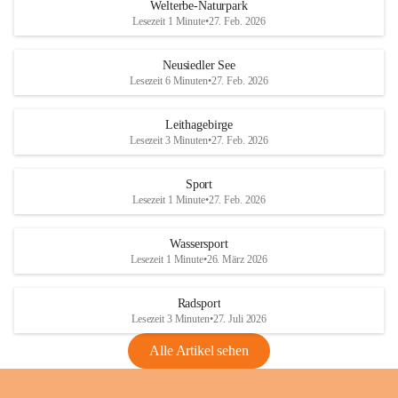
i
i
unzulässige Weingärten zu roden! Bitte 
Welterbe-Naturpark
e
e
helfen wir zusammen um unsere Winzer 
Lesezeit 1 Minute
•
27. Feb. 2026
d
d
vor den prognostizierten Ernteausfällen 
l
l
und den daraus folgenden wirtschaftlichen 
e
e
Neusiedler See
Schäden zu bewahren.
r
r
Lesezeit 6 Minuten
•
27. Feb. 2026
S
S
Verordnungen
e
e
Leithagebirge
04.08.2026
e
e
Lesezeit 3 Minuten
•
27. Feb. 2026
Maßnahmen zur Bekämpfung
der Goldgelben Vergilbung der
Sport
Rebe und der Amerikanischen
Lesezeit 1 Minute
•
27. Feb. 2026
Rebzikade
Anhang VBl. EU Nr. 18
Wassersport
_2026
Lesezeit 1 Minute
•
26. März 2026
1 Seite
•
1,4 MB
Radsport
VBl. EU Nr. 18_2026
Lesezeit 3 Minuten
•
27. Juli 2026
2 Seiten
•
2,1 MB
Alle Artikel sehen