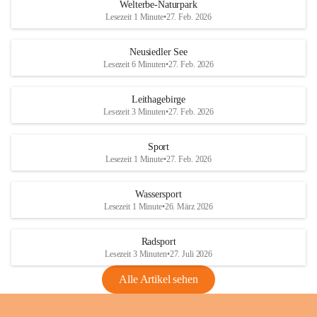
i
i
unzulässige Weingärten zu roden! Bitte 
Welterbe-Naturpark
e
e
helfen wir zusammen um unsere Winzer 
Lesezeit 1 Minute
•
27. Feb. 2026
d
d
vor den prognostizierten Ernteausfällen 
l
l
und den daraus folgenden wirtschaftlichen 
e
e
Neusiedler See
Schäden zu bewahren.
r
r
Lesezeit 6 Minuten
•
27. Feb. 2026
S
S
Verordnungen
e
e
Leithagebirge
04.08.2026
e
e
Lesezeit 3 Minuten
•
27. Feb. 2026
Maßnahmen zur Bekämpfung
der Goldgelben Vergilbung der
Sport
Rebe und der Amerikanischen
Lesezeit 1 Minute
•
27. Feb. 2026
Rebzikade
Anhang VBl. EU Nr. 18
Wassersport
_2026
Lesezeit 1 Minute
•
26. März 2026
1 Seite
•
1,4 MB
Radsport
VBl. EU Nr. 18_2026
Lesezeit 3 Minuten
•
27. Juli 2026
2 Seiten
•
2,1 MB
Alle Artikel sehen