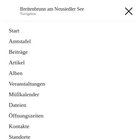
Breitenbrunn am Neusiedler See
Navigation
Breitenbrunn am Neusiedler See
Start
Amtstafel
Formulare
Beiträge
18 Schnellzugriffe
Artikel
Gemeindeservice
7 Schnellzugriffe
Alben
Veranstaltungen
+7
Müllkalender
Dateien
Öffnungszeiten
Kontakte
Hauptadresse
Standorte