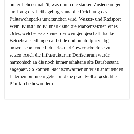
hoher Lebensqualität, was durch die starken Zusiedelungen 
am Hang des Leithagebirges und die Errichtung des 
Pußtawohnparks unterstrichen wird. Wasser- und Radsport, 
Wein, Kunst und Kulinarik sind die Markenzeichen eines 
Ortes, welcher es als einer der wenigen geschafft hat bei 
Betriebsansiedlungen auf stille und hundertprozentig 
umweltschonende Industrie- und Gewerbebetriebe zu 
setzen. Auch die Infrastruktur im Dorfzentrum wurde 
harmonisch an die noch immer erhaltene alte Bausbustanz 
angepaßt. So können Nachtschwärmer unter alt anmutenden 
Laternen bummeln gehen und die prachtvoll angestrahlte 
Pfarrkirche bewundern.

Der Weinbau dominert heute nicht mehr, ist aber integrativer 
Bestandteil der Kultur des Ortes, da man hier schon lange 
von Massenweinbau auf Qualitätsweinbau umgestellt hat. 
So ist es auch nicht verwunderlich, dass eines der historisch 
wertvollsten Gebäude die Ortsvinothek beherbergt und dass 
der Kellering ein beliebtes Ziel darstellt.
