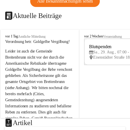
Alle Bekanntmachungen sehen
Aktuelle Beiträge
B
B
vor 1 Tag
vor 2 Wochen
Amtliche Mitteilung
Veranstaltung
r
r
Verordnung betr. Goldgelbe Vergilbung!
e
e
Blutspenden
Leider ist auch die Gemeinde 
i
i
Sa., 29. Aug., 07:00 -
t
t
Breitenbrunn nicht vor der durch die 
e
e
Amerikanische Rebzikade übertragene 
n
n
Goldgelbe Vergilbung der Rebe verschont 
b
b
geblieben. Als Sicherheitszone gilt das 
r
r
gesamte Ortsgebiet von Breitenbrunn 
u
u
(siehe Anhang). Wir bitten nochmal die 
n
n
n
n
bereits mehrfach (Cities, 
a
a
Gemeindezeitung) ausgesendeten 
m
m
Informationen zu studieren und befallene 
N
N
Reben zu entfernen. Dies gilt auch für 
e
e
einzelne Reben. Gemäß Burgenländischen 
u
u
Artikel
Weinbaugesetz sind nicht gepflegte oder 
s
s