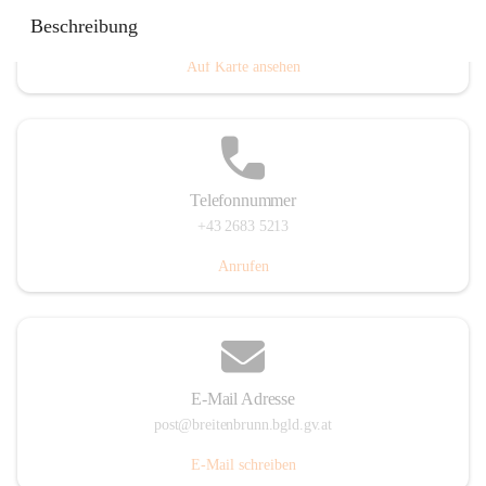
Eisenstädterstraße 18, 7091 Breitenbrunn am Neusiedler
Beschreibung
See, AUT
Auf Karte ansehen
Telefonnummer
+43 2683 5213
Anrufen
E-Mail Adresse
post@breitenbrunn.bgld.gv.at
E-Mail schreiben