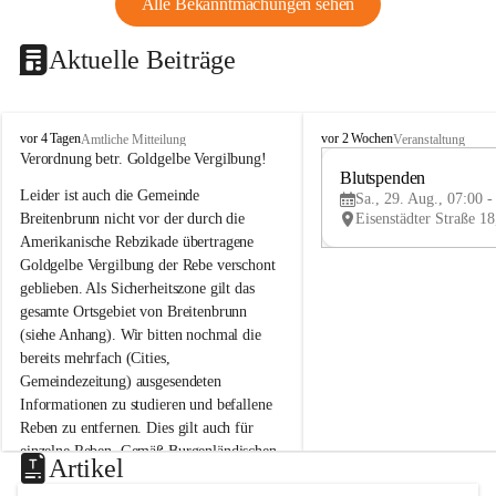
Alle Bekanntmachungen sehen
Aktuelle Beiträge
B
B
vor 4 Tagen
vor 2 Wochen
Amtliche Mitteilung
Veranstaltung
r
r
Verordnung betr. Goldgelbe Vergilbung!
e
e
Blutspenden
Leider ist auch die Gemeinde 
i
i
Sa., 29. Aug., 07:00 -
t
t
Breitenbrunn nicht vor der durch die 
e
e
Amerikanische Rebzikade übertragene 
n
n
Goldgelbe Vergilbung der Rebe verschont 
b
b
geblieben. Als Sicherheitszone gilt das 
r
r
gesamte Ortsgebiet von Breitenbrunn 
u
u
(siehe Anhang). Wir bitten nochmal die 
n
n
n
n
bereits mehrfach (Cities, 
a
a
Gemeindezeitung) ausgesendeten 
m
m
Informationen zu studieren und befallene 
N
N
Reben zu entfernen. Dies gilt auch für 
e
e
einzelne Reben. Gemäß Burgenländischen 
u
u
Artikel
Weinbaugesetz sind nicht gepflegte oder 
s
s