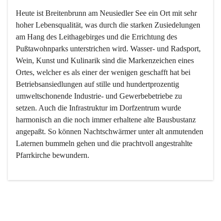
Heute ist Breitenbrunn am Neusiedler See ein Ort mit sehr 
hoher Lebensqualität, was durch die starken Zusiedelungen 
am Hang des Leithagebirges und die Errichtung des 
Pußtawohnparks unterstrichen wird. Wasser- und Radsport, 
Wein, Kunst und Kulinarik sind die Markenzeichen eines 
Ortes, welcher es als einer der wenigen geschafft hat bei 
Betriebsansiedlungen auf stille und hundertprozentig 
umweltschonende Industrie- und Gewerbebetriebe zu 
setzen. Auch die Infrastruktur im Dorfzentrum wurde 
harmonisch an die noch immer erhaltene alte Bausbustanz 
angepaßt. So können Nachtschwärmer unter alt anmutenden 
Laternen bummeln gehen und die prachtvoll angestrahlte 
Pfarrkirche bewundern.

Der Weinbau dominert heute nicht mehr, ist aber integrativer 
Bestandteil der Kultur des Ortes, da man hier schon lange 
von Massenweinbau auf Qualitätsweinbau umgestellt hat. 
So ist es auch nicht verwunderlich, dass eines der historisch 