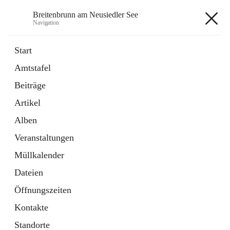
Breitenbrunn am Neusiedler See
Navigation
Breitenbrunn am Neusiedler See
Start
Amtstafel
Formulare
Beiträge
18 Schnellzugriffe
Artikel
Gemeindeservice
7 Schnellzugriffe
Alben
Veranstaltungen
+7
Müllkalender
Dateien
Öffnungszeiten
Kontakte
Hauptadresse
Standorte