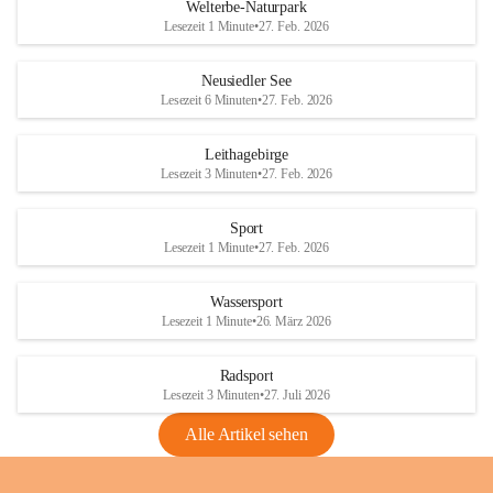
i
i
unzulässige Weingärten zu roden! Bitte 
Welterbe-Naturpark
e
e
helfen wir zusammen um unsere Winzer 
Lesezeit 1 Minute
•
27. Feb. 2026
d
d
vor den prognostizierten Ernteausfällen 
l
l
und den daraus folgenden wirtschaftlichen 
e
e
Neusiedler See
Schäden zu bewahren.
r
r
Lesezeit 6 Minuten
•
27. Feb. 2026
S
S
Verordnungen
e
e
Leithagebirge
04.08.2026
e
e
Lesezeit 3 Minuten
•
27. Feb. 2026
Maßnahmen zur Bekämpfung
der Goldgelben Vergilbung der
Sport
Rebe und der Amerikanischen
Lesezeit 1 Minute
•
27. Feb. 2026
Rebzikade
Anhang VBl. EU Nr. 18
Wassersport
_2026
Lesezeit 1 Minute
•
26. März 2026
1 Seite
•
1,4 MB
Radsport
VBl. EU Nr. 18_2026
Lesezeit 3 Minuten
•
27. Juli 2026
2 Seiten
•
2,1 MB
Alle Artikel sehen