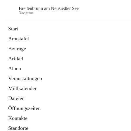
Breitenbrunn am Neusiedler See
Navigation
Start
Amtstafel
Formulare
Beiträge
18 Schnellzugriffe
Artikel
Gemeindeservice
7 Schnellzugriffe
Alben
Veranstaltungen
Müllkalender
Dateien
Öffnungszeiten
Kontakte
Standorte