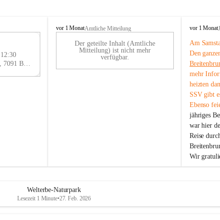
B
B
vor 1 Monat
vor 1 Monat
Amtliche Mitteilung
r
r
Am Samstag
Der geteilte Inhalt (Amtliche
e
e
29
Mitteilung) ist nicht mehr
Den ganzen
i
i
 12:30
AU
verfügbar.
t
t
Eisenstädter Straße 18, 7091 Breitenbrunn am Neusiedler See, AUT
Breitenbru
G
e
e
mehr Infor
n
n
heizten da
b
b
SSV gibt es
r
r
Ebenso feie
u
u
jähriges B
n
n
n
n
war hier d
a
a
Reise durc
m
m
Breitenbrun
N
N
Wir gratul
e
e
u
u
s
s
i
i
Welterbe-Naturpark
e
e
Lesezeit 1 Minute
•
27. Feb. 2026
d
d
l
l