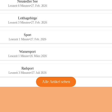
e
e
Neusiedler See
r
r
Lesezeit 6 Minuten
•
27. Feb. 2026
S
S
e
e
Leithagebirge
e
e
Lesezeit 3 Minuten
•
27. Feb. 2026
Sport
Lesezeit 1 Minute
•
27. Feb. 2026
Wassersport
Lesezeit 1 Minute
•
26. März 2026
Radsport
Lesezeit 3 Minuten
•
27. Juli 2026
Alle Artikel sehen