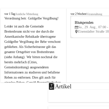
B
B
vor 1 Tag
vor 2 Wochen
Amtliche Mitteilung
Veranstaltung
r
r
Verordnung betr. Goldgelbe Vergilbung!
e
e
Blutspenden
Leider ist auch die Gemeinde 
i
i
Sa., 29. Aug., 07:00 -
t
t
Breitenbrunn nicht vor der durch die 
e
e
Amerikanische Rebzikade übertragene 
n
n
Goldgelbe Vergilbung der Rebe verschont 
b
b
geblieben. Als Sicherheitszone gilt das 
r
r
gesamte Ortsgebiet von Breitenbrunn 
u
u
(siehe Anhang). Wir bitten nochmal die 
n
n
n
n
bereits mehrfach (Cities, 
a
a
Gemeindezeitung) ausgesendeten 
m
m
Informationen zu studieren und befallene 
N
N
Reben zu entfernen. Dies gilt auch für 
e
e
einzelne Reben. Gemäß Burgenländischen 
u
u
Artikel
Weinbaugesetz sind nicht gepflegte oder 
s
s
i
i
unzulässige Weingärten zu roden! Bitte 
e
e
helfen wir zusammen um unsere Winzer 
d
d
vor den prognostizierten Ernteausfällen 
l
l
und den daraus folgenden wirtschaftlichen 