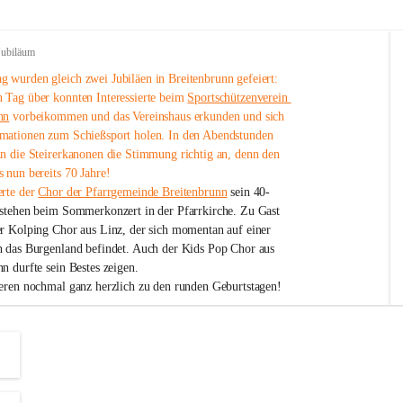
Jubiläum
 wurden gleich zwei Jubiläen in Breitenbrunn gefeiert: 
 Tag über konnten Interessierte beim 
Sportschützenverein 
nn
 vorbeikommen und das Vereinshaus erkunden und sich 
mationen zum Schießsport holen. In den Abendstunden 
nn die Steirerkanonen die Stimmung richtig an, denn den 
 nun bereits 70 Jahre!
rte der 
Chor der Pfarrgemeinde Breitenbrunn
 sein 40-
estehen beim Sommerkonzert in der Pfarrkirche. Zu Gast 
er Kolping Chor aus Linz, der sich momentan auf einer 
h das Burgenland befindet. Auch der Kids Pop Chor aus 
n durfte sein Bestes zeigen.
ieren nochmal ganz herzlich zu den runden Geburtstagen!