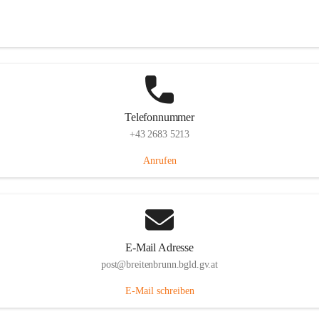
Eisenstädterstraße 18, 7091 Breitenbrunn am Neusiedler See, AUT
Auf Karte ansehen
Telefonnummer
+43 2683 5213
Anrufen
E-Mail Adresse
post@breitenbrunn.bgld.gv.at
E-Mail schreiben