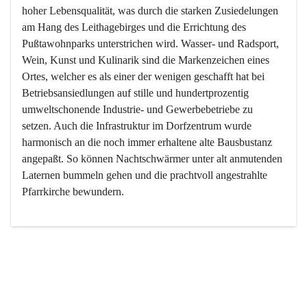
hoher Lebensqualität, was durch die starken Zusiedelungen 
am Hang des Leithagebirges und die Errichtung des 
Pußtawohnparks unterstrichen wird. Wasser- und Radsport, 
Wein, Kunst und Kulinarik sind die Markenzeichen eines 
Ortes, welcher es als einer der wenigen geschafft hat bei 
Betriebsansiedlungen auf stille und hundertprozentig 
umweltschonende Industrie- und Gewerbebetriebe zu 
setzen. Auch die Infrastruktur im Dorfzentrum wurde 
harmonisch an die noch immer erhaltene alte Bausbustanz 
angepaßt. So können Nachtschwärmer unter alt anmutenden 
Laternen bummeln gehen und die prachtvoll angestrahlte 
Pfarrkirche bewundern.

Der Weinbau dominert heute nicht mehr, ist aber integrativer 
Bestandteil der Kultur des Ortes, da man hier schon lange 
von Massenweinbau auf Qualitätsweinbau umgestellt hat. 
So ist es auch nicht verwunderlich, dass eines der historisch 
wertvollsten Gebäude die Ortsvinothek beherbergt und dass 
der Kellering ein beliebtes Ziel darstellt.
