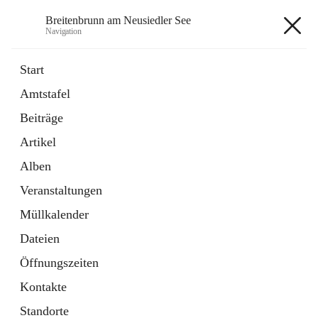
Breitenbrunn am Neusiedler See
Navigation
Breitenbrunn am Neusiedler See
Start
Amtstafel
Formulare
Beiträge
18 Schnellzugriffe
Artikel
Gemeindeservice
7 Schnellzugriffe
Alben
Veranstaltungen
+7
Müllkalender
Dateien
Öffnungszeiten
Kontakte
Hauptadresse
Standorte