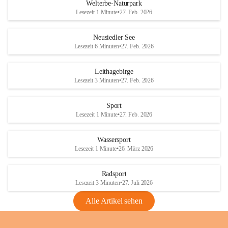
i
i
unzulässige Weingärten zu roden! Bitte 
Welterbe-Naturpark
e
e
helfen wir zusammen um unsere Winzer 
Lesezeit 1 Minute
•
27. Feb. 2026
d
d
vor den prognostizierten Ernteausfällen 
l
l
und den daraus folgenden wirtschaftlichen 
e
e
Neusiedler See
Schäden zu bewahren.
r
r
Lesezeit 6 Minuten
•
27. Feb. 2026
S
S
Verordnungen
e
e
Leithagebirge
04.08.2026
e
e
Lesezeit 3 Minuten
•
27. Feb. 2026
Maßnahmen zur Bekämpfung
der Goldgelben Vergilbung der
Sport
Rebe und der Amerikanischen
Lesezeit 1 Minute
•
27. Feb. 2026
Rebzikade
Anhang VBl. EU Nr. 18
Wassersport
_2026
Lesezeit 1 Minute
•
26. März 2026
1 Seite
•
1,4 MB
Radsport
VBl. EU Nr. 18_2026
Lesezeit 3 Minuten
•
27. Juli 2026
2 Seiten
•
2,1 MB
Alle Artikel sehen