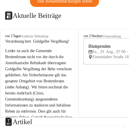
Alle Bekanntmachungen sehen
Aktuelle Beiträge
B
B
vor 2 Tagen
vor 2 Wochen
Amtliche Mitteilung
Veranstaltung
r
r
Verordnung betr. Goldgelbe Vergilbung!
e
e
Blutspenden
Leider ist auch die Gemeinde 
i
i
Sa., 29. Aug., 07:00 -
t
t
Breitenbrunn nicht vor der durch die 
e
e
Amerikanische Rebzikade übertragene 
n
n
Goldgelbe Vergilbung der Rebe verschont 
b
b
geblieben. Als Sicherheitszone gilt das 
r
r
gesamte Ortsgebiet von Breitenbrunn 
u
u
(siehe Anhang). Wir bitten nochmal die 
n
n
n
n
bereits mehrfach (Cities, 
a
a
Gemeindezeitung) ausgesendeten 
m
m
Informationen zu studieren und befallene 
N
N
Reben zu entfernen. Dies gilt auch für 
e
e
einzelne Reben. Gemäß Burgenländischen 
u
u
Artikel
Weinbaugesetz sind nicht gepflegte oder 
s
s