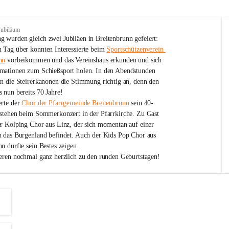
Jubiläum
 wurden gleich zwei Jubiläen in Breitenbrunn gefeiert: 
 Tag über konnten Interessierte beim 
Sportschützenverein 
nn
 vorbeikommen und das Vereinshaus erkunden und sich 
mationen zum Schießsport holen. In den Abendstunden 
nn die Steirerkanonen die Stimmung richtig an, denn den 
 nun bereits 70 Jahre!
rte der 
Chor der Pfarrgemeinde Breitenbrunn
 sein 40-
estehen beim Sommerkonzert in der Pfarrkirche. Zu Gast 
er Kolping Chor aus Linz, der sich momentan auf einer 
h das Burgenland befindet. Auch der Kids Pop Chor aus 
n durfte sein Bestes zeigen.
ieren nochmal ganz herzlich zu den runden Geburtstagen!