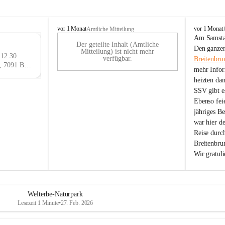
B
B
vor 1 Monat
vor 1 Monat
Amtliche Mitteilung
r
r
Am Samstag
Der geteilte Inhalt (Amtliche
e
e
29
Den ganzen
Mitteilung) ist nicht mehr
i
i
 12:30
AU
verfügbar.
Breitenbru
t
t
Eisenstädter Straße 18, 7091 Breitenbrunn am Neusiedler See, AUT
G
mehr Infor
e
e
heizten da
n
n
SSV gibt es
b
b
r
r
Ebenso feie
u
u
jähriges B
n
n
war hier d
n
n
Reise durc
a
a
Breitenbrun
m
m
Wir gratul
N
N
e
e
u
u
s
s
i
i
Welterbe-Naturpark
e
e
Lesezeit 1 Minute
•
27. Feb. 2026
d
d
l
l