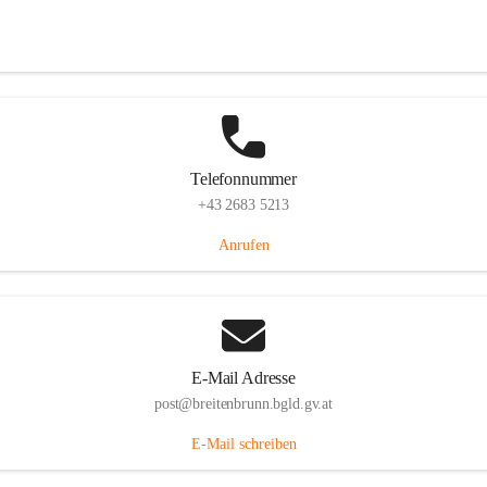
Eisenstädterstraße 18, 7091 Breitenbrunn am Neusiedler See, AUT
Auf Karte ansehen
Telefonnummer
+43 2683 5213
Anrufen
E-Mail Adresse
post@breitenbrunn.bgld.gv.at
E-Mail schreiben