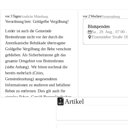
B
B
vor 3 Tagen
vor 2 Wochen
Amtliche Mitteilung
Veranstaltung
r
r
Verordnung betr. Goldgelbe Vergilbung!
e
e
Blutspenden
Leider ist auch die Gemeinde 
i
i
Sa., 29. Aug., 07:00 -
t
t
Breitenbrunn nicht vor der durch die 
e
e
Amerikanische Rebzikade übertragene 
n
n
Goldgelbe Vergilbung der Rebe verschont 
b
b
geblieben. Als Sicherheitszone gilt das 
r
r
gesamte Ortsgebiet von Breitenbrunn 
u
u
(siehe Anhang). Wir bitten nochmal die 
n
n
n
n
bereits mehrfach (Cities, 
a
a
Gemeindezeitung) ausgesendeten 
m
m
Informationen zu studieren und befallene 
N
N
Reben zu entfernen. Dies gilt auch für 
e
e
einzelne Reben. Gemäß Burgenländischen 
u
u
Artikel
Weinbaugesetz sind nicht gepflegte oder 
s
s
i
i
unzulässige Weingärten zu roden! Bitte 
e
e
helfen wir zusammen um unsere Winzer 
d
d
vor den prognostizierten Ernteausfällen 
l
l
und den daraus folgenden wirtschaftlichen 