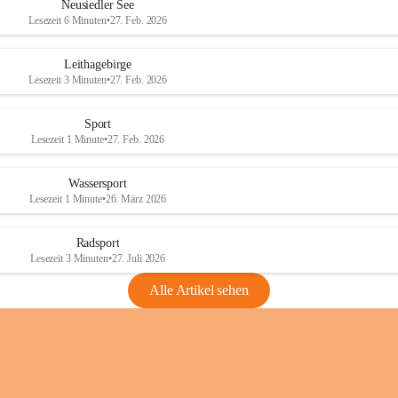
e
e
Neusiedler See
r
r
Lesezeit 6 Minuten
•
27. Feb. 2026
S
S
e
e
Leithagebirge
e
e
Lesezeit 3 Minuten
•
27. Feb. 2026
Sport
Lesezeit 1 Minute
•
27. Feb. 2026
Wassersport
Lesezeit 1 Minute
•
26. März 2026
Radsport
Lesezeit 3 Minuten
•
27. Juli 2026
Alle Artikel sehen