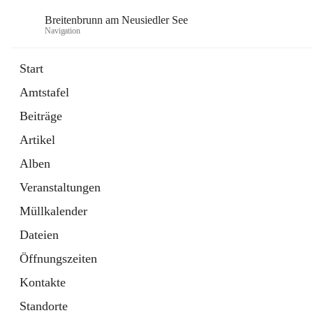
Breitenbrunn am Neusiedler See
Navigation
Start
Amtstafel
Formulare
Beiträge
18 Schnellzugriffe
Artikel
Gemeindeservice
7 Schnellzugriffe
Alben
Veranstaltungen
Müllkalender
Dateien
Öffnungszeiten
Kontakte
Standorte