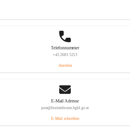
Eisenstädterstraße 18, 7091 Breitenbrunn am Neusiedler See, AUT
Auf Karte ansehen
Telefonnummer
+43 2683 5213
Anrufen
E-Mail Adresse
post@breitenbrunn.bgld.gv.at
E-Mail schreiben