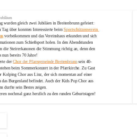
Jubiläum
 wurden gleich zwei Jubiläen in Breitenbrunn gefeiert: 
 Tag über konnten Interessierte beim 
Sportschützenverein 
nn
 vorbeikommen und das Vereinshaus erkunden und sich 
mationen zum Schießsport holen. In den Abendstunden 
nn die Steirerkanonen die Stimmung richtig an, denn den 
 nun bereits 70 Jahre!
rte der 
Chor der Pfarrgemeinde Breitenbrunn
 sein 40-
estehen beim Sommerkonzert in der Pfarrkirche. Zu Gast 
er Kolping Chor aus Linz, der sich momentan auf einer 
h das Burgenland befindet. Auch der Kids Pop Chor aus 
n durfte sein Bestes zeigen.
ieren nochmal ganz herzlich zu den runden Geburtstagen!