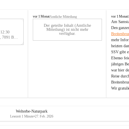
B
B
vor 1 Monat
vor 1 Monat
Amtliche Mitteilung
r
r
Am Samstag
Der geteilte Inhalt (Amtliche
e
e
29
Den ganzen
Mitteilung) ist nicht mehr
i
i
 12:30
AU
verfügbar.
Breitenbru
t
t
Eisenstädter Straße 18, 7091 Breitenbrunn am Neusiedler See, AUT
G
mehr Infor
e
e
heizten da
n
n
SSV gibt es
b
b
r
r
Ebenso feie
u
u
jähriges B
n
n
war hier d
n
n
Reise durc
a
a
Breitenbrun
m
m
Wir gratul
N
N
e
e
u
u
s
s
i
i
Welterbe-Naturpark
e
e
Lesezeit 1 Minute
•
27. Feb. 2026
d
d
l
l