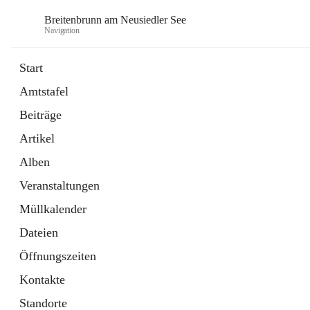
Breitenbrunn am Neusiedler See
Navigation
Start
Amtstafel
Formulare
Beiträge
18 Schnellzugriffe
Artikel
Gemeindeservice
7 Schnellzugriffe
Alben
Veranstaltungen
Müllkalender
Dateien
Öffnungszeiten
Kontakte
Standorte