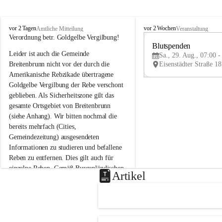
B
B
vor 2 Tagen
vor 2 Wochen
Amtliche Mitteilung
Veranstaltung
r
r
Verordnung betr. Goldgelbe Vergilbung!
e
e
Blutspenden
Leider ist auch die Gemeinde 
i
i
Sa., 29. Aug., 07:00 -
t
t
Breitenbrunn nicht vor der durch die 
e
e
Amerikanische Rebzikade übertragene 
n
n
Goldgelbe Vergilbung der Rebe verschont 
b
b
geblieben. Als Sicherheitszone gilt das 
r
r
gesamte Ortsgebiet von Breitenbrunn 
u
u
(siehe Anhang). Wir bitten nochmal die 
n
n
n
n
bereits mehrfach (Cities, 
a
a
Gemeindezeitung) ausgesendeten 
m
m
Informationen zu studieren und befallene 
N
N
Reben zu entfernen. Dies gilt auch für 
e
e
einzelne Reben. Gemäß Burgenländischen 
u
u
Artikel
Weinbaugesetz sind nicht gepflegte oder 
s
s
i
i
unzulässige Weingärten zu roden! Bitte 
e
e
helfen wir zusammen um unsere Winzer 
d
d
vor den prognostizierten Ernteausfällen 
l
l
und den daraus folgenden wirtschaftlichen 