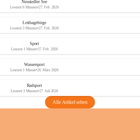
e
e
Neusiedler See
r
r
Lesezeit 6 Minuten
•
27. Feb. 2026
S
S
e
e
Leithagebirge
e
e
Lesezeit 3 Minuten
•
27. Feb. 2026
Sport
Lesezeit 1 Minute
•
27. Feb. 2026
Wassersport
Lesezeit 1 Minute
•
26. März 2026
Radsport
Lesezeit 3 Minuten
•
27. Juli 2026
Alle Artikel sehen