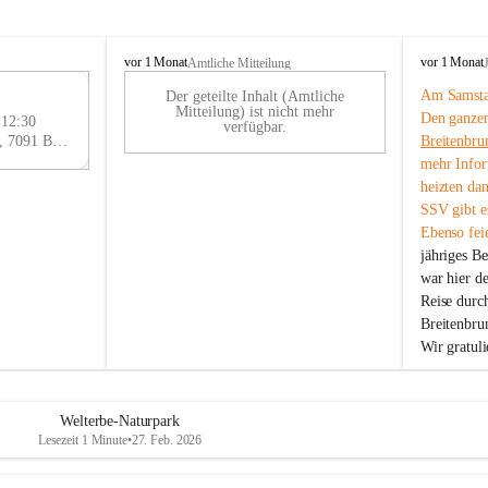
B
B
vor 1 Monat
vor 1 Monat
Amtliche Mitteilung
r
r
Am Samstag
Der geteilte Inhalt (Amtliche
e
e
29
Mitteilung) ist nicht mehr
Den ganzen
i
i
 12:30
AU
verfügbar.
t
t
Eisenstädter Straße 18, 7091 Breitenbrunn am Neusiedler See, AUT
Breitenbru
G
e
e
mehr Infor
n
n
heizten da
b
b
SSV gibt es
r
r
Ebenso feie
u
u
jähriges B
n
n
n
n
war hier d
a
a
Reise durc
m
m
Breitenbrun
N
N
Wir gratul
e
e
u
u
s
s
i
i
Welterbe-Naturpark
e
e
Lesezeit 1 Minute
•
27. Feb. 2026
d
d
l
l