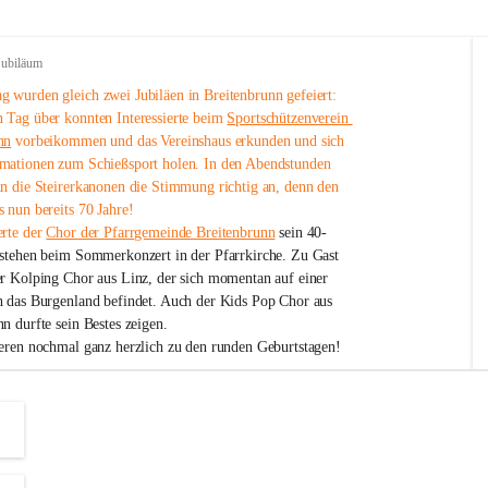
Jubiläum
 wurden gleich zwei Jubiläen in Breitenbrunn gefeiert: 
 Tag über konnten Interessierte beim 
Sportschützenverein 
nn
 vorbeikommen und das Vereinshaus erkunden und sich 
mationen zum Schießsport holen. In den Abendstunden 
nn die Steirerkanonen die Stimmung richtig an, denn den 
 nun bereits 70 Jahre!
rte der 
Chor der Pfarrgemeinde Breitenbrunn
 sein 40-
estehen beim Sommerkonzert in der Pfarrkirche. Zu Gast 
er Kolping Chor aus Linz, der sich momentan auf einer 
h das Burgenland befindet. Auch der Kids Pop Chor aus 
n durfte sein Bestes zeigen.
ieren nochmal ganz herzlich zu den runden Geburtstagen!