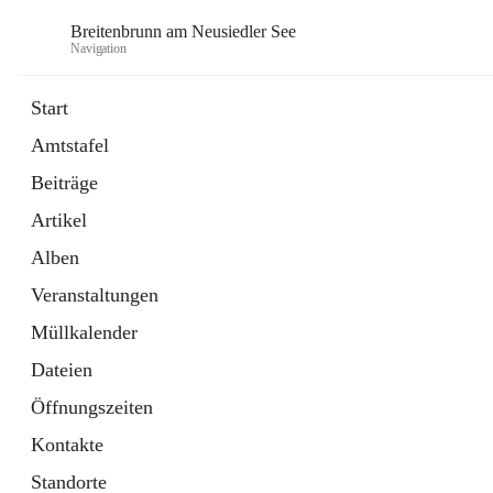
Breitenbrunn am Neusiedler See
Navigation
Start
Amtstafel
Formulare
Beiträge
18 Schnellzugriffe
Artikel
Gemeindeservice
7 Schnellzugriffe
Alben
Veranstaltungen
Müllkalender
Dateien
Öffnungszeiten
Kontakte
Standorte