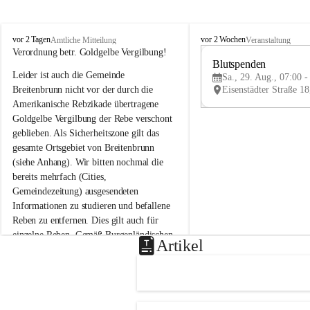
B
B
vor 2 Tagen
vor 2 Wochen
Amtliche Mitteilung
Veranstaltung
r
r
Verordnung betr. Goldgelbe Vergilbung!
e
e
Blutspenden
Leider ist auch die Gemeinde 
i
i
Sa., 29. Aug., 07:00 -
t
t
Breitenbrunn nicht vor der durch die 
e
e
Amerikanische Rebzikade übertragene 
n
n
Goldgelbe Vergilbung der Rebe verschont 
b
b
geblieben. Als Sicherheitszone gilt das 
r
r
gesamte Ortsgebiet von Breitenbrunn 
u
u
(siehe Anhang). Wir bitten nochmal die 
n
n
n
n
bereits mehrfach (Cities, 
a
a
Gemeindezeitung) ausgesendeten 
m
m
Informationen zu studieren und befallene 
N
N
Reben zu entfernen. Dies gilt auch für 
e
e
einzelne Reben. Gemäß Burgenländischen 
u
u
Artikel
Weinbaugesetz sind nicht gepflegte oder 
s
s
i
i
unzulässige Weingärten zu roden! Bitte 
e
e
helfen wir zusammen um unsere Winzer 
d
d
vor den prognostizierten Ernteausfällen 
l
l
und den daraus folgenden wirtschaftlichen 