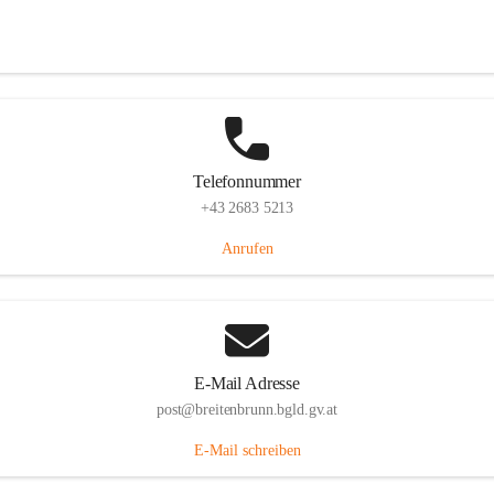
Eisenstädterstraße 18, 7091 Breitenbrunn am Neusiedler See, AUT
Auf Karte ansehen
Telefonnummer
+43 2683 5213
Anrufen
E-Mail Adresse
post@breitenbrunn.bgld.gv.at
E-Mail schreiben