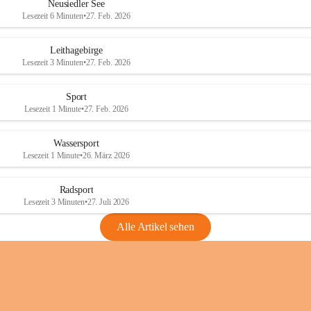
e
e
Neusiedler See
r
r
Lesezeit 6 Minuten
•
27. Feb. 2026
S
S
e
e
Leithagebirge
e
e
Lesezeit 3 Minuten
•
27. Feb. 2026
Sport
Lesezeit 1 Minute
•
27. Feb. 2026
Wassersport
Lesezeit 1 Minute
•
26. März 2026
Radsport
Lesezeit 3 Minuten
•
27. Juli 2026
Alle Artikel sehen