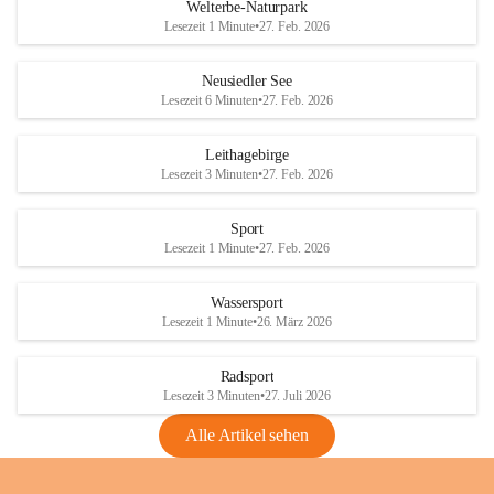
i
i
unzulässige Weingärten zu roden! Bitte 
Welterbe-Naturpark
e
e
helfen wir zusammen um unsere Winzer 
Lesezeit 1 Minute
•
27. Feb. 2026
d
d
vor den prognostizierten Ernteausfällen 
l
l
und den daraus folgenden wirtschaftlichen 
e
e
Neusiedler See
Schäden zu bewahren.
r
r
Lesezeit 6 Minuten
•
27. Feb. 2026
S
S
Verordnungen
e
e
Leithagebirge
04.08.2026
e
e
Lesezeit 3 Minuten
•
27. Feb. 2026
Maßnahmen zur Bekämpfung
der Goldgelben Vergilbung der
Sport
Rebe und der Amerikanischen
Lesezeit 1 Minute
•
27. Feb. 2026
Rebzikade
Anhang VBl. EU Nr. 18
Wassersport
_2026
Lesezeit 1 Minute
•
26. März 2026
1 Seite
•
1,4 MB
Radsport
VBl. EU Nr. 18_2026
Lesezeit 3 Minuten
•
27. Juli 2026
2 Seiten
•
2,1 MB
Alle Artikel sehen