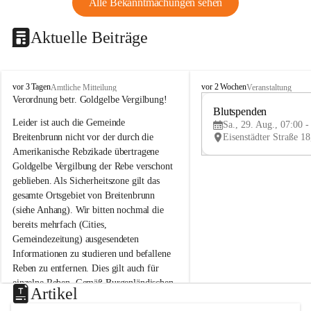
Alle Bekanntmachungen sehen
Aktuelle Beiträge
B
B
vor 3 Tagen
vor 2 Wochen
Amtliche Mitteilung
Veranstaltung
r
r
Verordnung betr. Goldgelbe Vergilbung!
e
e
Blutspenden
Leider ist auch die Gemeinde 
i
i
Sa., 29. Aug., 07:00 -
t
t
Breitenbrunn nicht vor der durch die 
e
e
Amerikanische Rebzikade übertragene 
n
n
Goldgelbe Vergilbung der Rebe verschont 
b
b
geblieben. Als Sicherheitszone gilt das 
r
r
gesamte Ortsgebiet von Breitenbrunn 
u
u
(siehe Anhang). Wir bitten nochmal die 
n
n
n
n
bereits mehrfach (Cities, 
a
a
Gemeindezeitung) ausgesendeten 
m
m
Informationen zu studieren und befallene 
N
N
Reben zu entfernen. Dies gilt auch für 
e
e
einzelne Reben. Gemäß Burgenländischen 
u
u
Artikel
Weinbaugesetz sind nicht gepflegte oder 
s
s