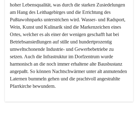
hoher Lebensqualität, was durch die starken Zusiedelungen 
am Hang des Leithagebirges und die Errichtung des 
Pußtawohnparks unterstrichen wird. Wasser- und Radsport, 
Wein, Kunst und Kulinarik sind die Markenzeichen eines 
Ortes, welcher es als einer der wenigen geschafft hat bei 
Betriebsansiedlungen auf stille und hundertprozentig 
umweltschonende Industrie- und Gewerbebetriebe zu 
setzen. Auch die Infrastruktur im Dorfzentrum wurde 
harmonisch an die noch immer erhaltene alte Bausbustanz 
angepaßt. So können Nachtschwärmer unter alt anmutenden 
Laternen bummeln gehen und die prachtvoll angestrahlte 
Pfarrkirche bewundern.

Der Weinbau dominert heute nicht mehr, ist aber integrativer 
Bestandteil der Kultur des Ortes, da man hier schon lange 
von Massenweinbau auf Qualitätsweinbau umgestellt hat. 
So ist es auch nicht verwunderlich, dass eines der historisch 
wertvollsten Gebäude die Ortsvinothek beherbergt und dass 
der Kellering ein beliebtes Ziel darstellt.
