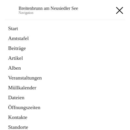
Breitenbrunn am Neusiedler See
Navigation
Breitenbrunn am Neusiedler See
Start
Amtstafel
Formulare
Beiträge
18 Schnellzugriffe
Artikel
Gemeindeservice
7 Schnellzugriffe
Alben
Veranstaltungen
+7
Müllkalender
Dateien
Öffnungszeiten
Kontakte
Hauptadresse
Standorte