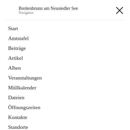
Breitenbrunn am Neusiedler See
Navigation
Breitenbrunn am Neusiedler See
Start
Amtstafel
Formulare
Beiträge
18 Schnellzugriffe
Artikel
Gemeindeservice
7 Schnellzugriffe
Alben
Veranstaltungen
+7
Müllkalender
Dateien
Öffnungszeiten
Kontakte
Hauptadresse
Standorte