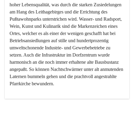
hoher Lebensqualität, was durch die starken Zusiedelungen 
am Hang des Leithagebirges und die Errichtung des 
Pußtawohnparks unterstrichen wird. Wasser- und Radsport, 
Wein, Kunst und Kulinarik sind die Markenzeichen eines 
Ortes, welcher es als einer der wenigen geschafft hat bei 
Betriebsansiedlungen auf stille und hundertprozentig 
umweltschonende Industrie- und Gewerbebetriebe zu 
setzen. Auch die Infrastruktur im Dorfzentrum wurde 
harmonisch an die noch immer erhaltene alte Bausbustanz 
angepaßt. So können Nachtschwärmer unter alt anmutenden 
Laternen bummeln gehen und die prachtvoll angestrahlte 
Pfarrkirche bewundern.

Der Weinbau dominert heute nicht mehr, ist aber integrativer 
Bestandteil der Kultur des Ortes, da man hier schon lange 
von Massenweinbau auf Qualitätsweinbau umgestellt hat. 
So ist es auch nicht verwunderlich, dass eines der historisch 
wertvollsten Gebäude die Ortsvinothek beherbergt und dass 
der Kellering ein beliebtes Ziel darstellt.
