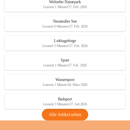
i
i
unzulässige Weingärten zu roden! Bitte 
Welterbe-Naturpark
e
e
helfen wir zusammen um unsere Winzer 
Lesezeit 1 Minute
•
27. Feb. 2026
d
d
vor den prognostizierten Ernteausfällen 
l
l
und den daraus folgenden wirtschaftlichen 
e
e
Neusiedler See
Schäden zu bewahren.
r
r
Lesezeit 6 Minuten
•
27. Feb. 2026
S
S
Verordnungen
e
e
Leithagebirge
04.08.2026
e
e
Lesezeit 3 Minuten
•
27. Feb. 2026
Maßnahmen zur Bekämpfung
der Goldgelben Vergilbung der
Sport
Rebe und der Amerikanischen
Lesezeit 1 Minute
•
27. Feb. 2026
Rebzikade
Anhang VBl. EU Nr. 18
Wassersport
_2026
Lesezeit 1 Minute
•
26. März 2026
1 Seite
•
1,4 MB
Radsport
VBl. EU Nr. 18_2026
Lesezeit 3 Minuten
•
27. Juli 2026
2 Seiten
•
2,1 MB
Alle Artikel sehen