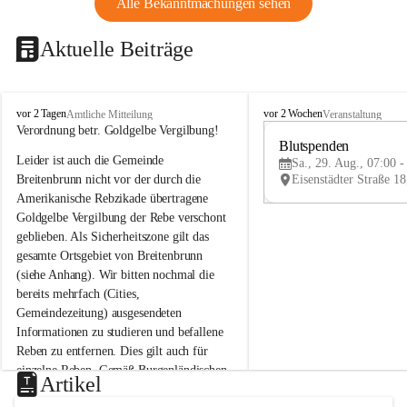
Alle Bekanntmachungen sehen
Aktuelle Beiträge
B
B
vor 2 Tagen
vor 2 Wochen
Amtliche Mitteilung
Veranstaltung
r
r
Verordnung betr. Goldgelbe Vergilbung!
e
e
Blutspenden
Leider ist auch die Gemeinde 
i
i
Sa., 29. Aug., 07:00 -
t
t
Breitenbrunn nicht vor der durch die 
e
e
Amerikanische Rebzikade übertragene 
n
n
Goldgelbe Vergilbung der Rebe verschont 
b
b
geblieben. Als Sicherheitszone gilt das 
r
r
gesamte Ortsgebiet von Breitenbrunn 
u
u
(siehe Anhang). Wir bitten nochmal die 
n
n
n
n
bereits mehrfach (Cities, 
a
a
Gemeindezeitung) ausgesendeten 
m
m
Informationen zu studieren und befallene 
N
N
Reben zu entfernen. Dies gilt auch für 
e
e
einzelne Reben. Gemäß Burgenländischen 
u
u
Artikel
Weinbaugesetz sind nicht gepflegte oder 
s
s