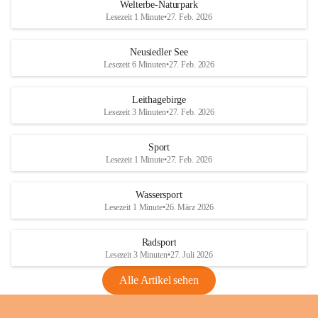
i
i
unzulässige Weingärten zu roden! Bitte 
Welterbe-Naturpark
e
e
helfen wir zusammen um unsere Winzer 
Lesezeit 1 Minute
•
27. Feb. 2026
d
d
vor den prognostizierten Ernteausfällen 
l
l
und den daraus folgenden wirtschaftlichen 
e
e
Neusiedler See
Schäden zu bewahren.
r
r
Lesezeit 6 Minuten
•
27. Feb. 2026
S
S
Verordnungen
e
e
Leithagebirge
04.08.2026
e
e
Lesezeit 3 Minuten
•
27. Feb. 2026
Maßnahmen zur Bekämpfung
der Goldgelben Vergilbung der
Sport
Rebe und der Amerikanischen
Lesezeit 1 Minute
•
27. Feb. 2026
Rebzikade
Anhang VBl. EU Nr. 18
Wassersport
_2026
Lesezeit 1 Minute
•
26. März 2026
1 Seite
•
1,4 MB
Radsport
VBl. EU Nr. 18_2026
Lesezeit 3 Minuten
•
27. Juli 2026
2 Seiten
•
2,1 MB
Alle Artikel sehen