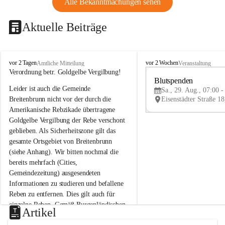
Alle Bekanntmachungen sehen
Aktuelle Beiträge
B
B
vor 2 Tagen
vor 2 Wochen
Amtliche Mitteilung
Veranstaltung
r
r
Verordnung betr. Goldgelbe Vergilbung!
e
e
Blutspenden
Leider ist auch die Gemeinde 
i
i
Sa., 29. Aug., 07:00 -
t
t
Breitenbrunn nicht vor der durch die 
e
e
Amerikanische Rebzikade übertragene 
n
n
Goldgelbe Vergilbung der Rebe verschont 
b
b
geblieben. Als Sicherheitszone gilt das 
r
r
gesamte Ortsgebiet von Breitenbrunn 
u
u
(siehe Anhang). Wir bitten nochmal die 
n
n
n
n
bereits mehrfach (Cities, 
a
a
Gemeindezeitung) ausgesendeten 
m
m
Informationen zu studieren und befallene 
N
N
Reben zu entfernen. Dies gilt auch für 
e
e
einzelne Reben. Gemäß Burgenländischen 
u
u
Artikel
Weinbaugesetz sind nicht gepflegte oder 
s
s