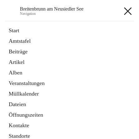
Breitenbrunn am Neusiedler See
Navigation
Breitenbrunn am Neusiedler See
Start
Amtstafel
Formulare
Beiträge
18 Schnellzugriffe
Artikel
Gemeindeservice
7 Schnellzugriffe
Alben
Veranstaltungen
+7
Müllkalender
Dateien
Öffnungszeiten
Kontakte
Hauptadresse
Standorte