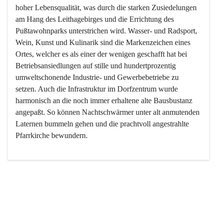
hoher Lebensqualität, was durch die starken Zusiedelungen 
am Hang des Leithagebirges und die Errichtung des 
Pußtawohnparks unterstrichen wird. Wasser- und Radsport, 
Wein, Kunst und Kulinarik sind die Markenzeichen eines 
Ortes, welcher es als einer der wenigen geschafft hat bei 
Betriebsansiedlungen auf stille und hundertprozentig 
umweltschonende Industrie- und Gewerbebetriebe zu 
setzen. Auch die Infrastruktur im Dorfzentrum wurde 
harmonisch an die noch immer erhaltene alte Bausbustanz 
angepaßt. So können Nachtschwärmer unter alt anmutenden 
Laternen bummeln gehen und die prachtvoll angestrahlte 
Pfarrkirche bewundern.

Der Weinbau dominert heute nicht mehr, ist aber integrativer 
Bestandteil der Kultur des Ortes, da man hier schon lange 
von Massenweinbau auf Qualitätsweinbau umgestellt hat. 
So ist es auch nicht verwunderlich, dass eines der historisch 
wertvollsten Gebäude die Ortsvinothek beherbergt und dass 
der Kellering ein beliebtes Ziel darstellt.
