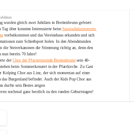
Jubiläum
 wurden gleich zwei Jubiläen in Breitenbrunn gefeiert: 
 Tag über konnten Interessierte beim 
Sportschützenverein 
nn
 vorbeikommen und das Vereinshaus erkunden und sich 
mationen zum Schießsport holen. In den Abendstunden 
nn die Steirerkanonen die Stimmung richtig an, denn den 
 nun bereits 70 Jahre!
rte der 
Chor der Pfarrgemeinde Breitenbrunn
 sein 40-
estehen beim Sommerkonzert in der Pfarrkirche. Zu Gast 
er Kolping Chor aus Linz, der sich momentan auf einer 
h das Burgenland befindet. Auch der Kids Pop Chor aus 
n durfte sein Bestes zeigen.
ieren nochmal ganz herzlich zu den runden Geburtstagen!