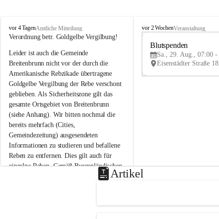
B
B
vor 4 Tagen
vor 2 Wochen
Amtliche Mitteilung
Veranstaltung
r
r
Verordnung betr. Goldgelbe Vergilbung!
e
e
Blutspenden
Leider ist auch die Gemeinde 
i
i
Sa., 29. Aug., 07:00 -
t
t
Breitenbrunn nicht vor der durch die 
e
e
Amerikanische Rebzikade übertragene 
n
n
Goldgelbe Vergilbung der Rebe verschont 
b
b
geblieben. Als Sicherheitszone gilt das 
r
r
gesamte Ortsgebiet von Breitenbrunn 
u
u
(siehe Anhang). Wir bitten nochmal die 
n
n
n
n
bereits mehrfach (Cities, 
a
a
Gemeindezeitung) ausgesendeten 
m
m
Informationen zu studieren und befallene 
N
N
Reben zu entfernen. Dies gilt auch für 
e
e
einzelne Reben. Gemäß Burgenländischen 
u
u
Artikel
Weinbaugesetz sind nicht gepflegte oder 
s
s
i
i
unzulässige Weingärten zu roden! Bitte 
e
e
helfen wir zusammen um unsere Winzer 
d
d
vor den prognostizierten Ernteausfällen 
l
l
und den daraus folgenden wirtschaftlichen 