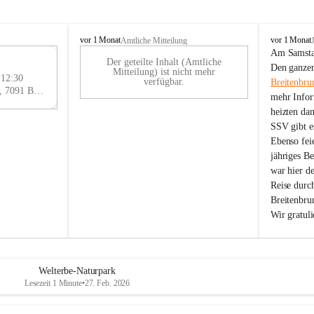
B
B
vor 1 Monat
vor 1 Monat
Amtliche Mitteilung
r
r
Am Samstag
Der geteilte Inhalt (Amtliche
e
e
29
Den ganzen
Mitteilung) ist nicht mehr
i
i
 12:30
AU
verfügbar.
Breitenbru
t
t
Eisenstädter Straße 18, 7091 Breitenbrunn am Neusiedler See, AUT
G
mehr Infor
e
e
heizten da
n
n
SSV gibt es
b
b
r
r
Ebenso feie
u
u
jähriges B
n
n
war hier d
n
n
Reise durc
a
a
Breitenbrun
m
m
Wir gratul
N
N
e
e
u
u
s
s
i
i
Welterbe-Naturpark
e
e
Lesezeit 1 Minute
•
27. Feb. 2026
d
d
l
l