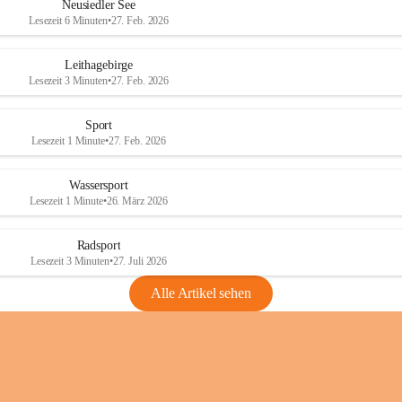
e
e
Neusiedler See
r
r
Lesezeit 6 Minuten
•
27. Feb. 2026
S
S
e
e
Leithagebirge
e
e
Lesezeit 3 Minuten
•
27. Feb. 2026
Sport
Lesezeit 1 Minute
•
27. Feb. 2026
Wassersport
Lesezeit 1 Minute
•
26. März 2026
Radsport
Lesezeit 3 Minuten
•
27. Juli 2026
Alle Artikel sehen