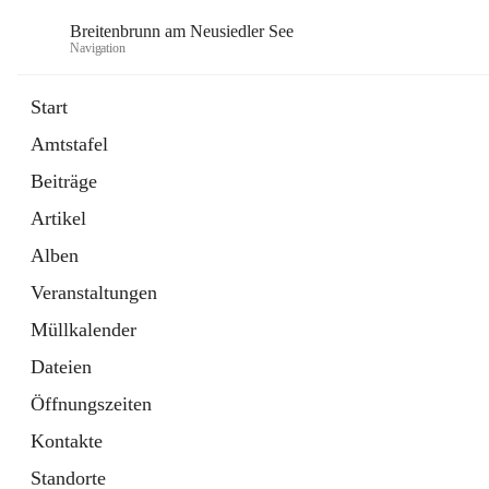
Breitenbrunn am Neusiedler See
Navigation
Start
Amtstafel
Formulare
Beiträge
18 Schnellzugriffe
Artikel
Gemeindeservice
7 Schnellzugriffe
Alben
Veranstaltungen
Müllkalender
Dateien
Öffnungszeiten
Kontakte
Standorte