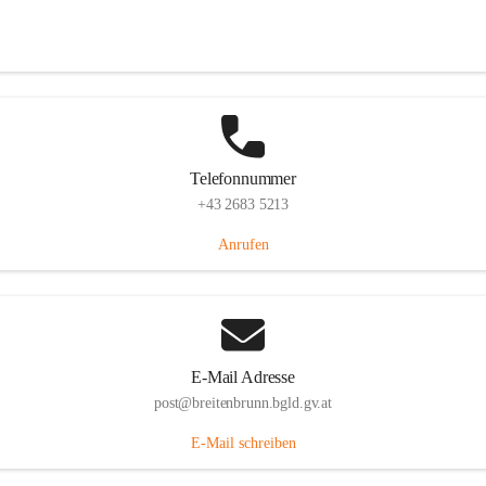
Eisenstädterstraße 18, 7091 Breitenbrunn am Neusiedler See, AUT
Auf Karte ansehen
Telefonnummer
+43 2683 5213
Anrufen
E-Mail Adresse
post@breitenbrunn.bgld.gv.at
E-Mail schreiben