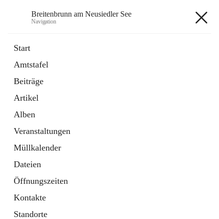
Breitenbrunn am Neusiedler See
Navigation
Breitenbrunn am Neusiedler See
Start
Amtstafel
Formulare
Beiträge
18 Schnellzugriffe
Artikel
Gemeindeservice
7 Schnellzugriffe
Alben
Veranstaltungen
+7
Müllkalender
Dateien
Öffnungszeiten
Kontakte
Hauptadresse
Standorte