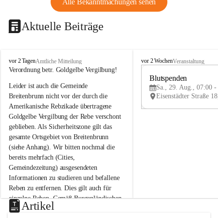
Alle Bekanntmachungen sehen
Aktuelle Beiträge
B
B
vor 2 Tagen
vor 2 Wochen
Amtliche Mitteilung
Veranstaltung
r
r
Verordnung betr. Goldgelbe Vergilbung!
e
e
Blutspenden
Leider ist auch die Gemeinde 
i
i
Sa., 29. Aug., 07:00 -
t
t
Breitenbrunn nicht vor der durch die 
e
e
Amerikanische Rebzikade übertragene 
n
n
Goldgelbe Vergilbung der Rebe verschont 
b
b
geblieben. Als Sicherheitszone gilt das 
r
r
gesamte Ortsgebiet von Breitenbrunn 
u
u
(siehe Anhang). Wir bitten nochmal die 
n
n
n
n
bereits mehrfach (Cities, 
a
a
Gemeindezeitung) ausgesendeten 
m
m
Informationen zu studieren und befallene 
N
N
Reben zu entfernen. Dies gilt auch für 
e
e
einzelne Reben. Gemäß Burgenländischen 
u
u
Artikel
Weinbaugesetz sind nicht gepflegte oder 
s
s