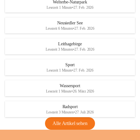
i
i
unzulässige Weingärten zu roden! Bitte 
Welterbe-Naturpark
e
e
helfen wir zusammen um unsere Winzer 
Lesezeit 1 Minute
•
27. Feb. 2026
d
d
vor den prognostizierten Ernteausfällen 
l
l
und den daraus folgenden wirtschaftlichen 
e
e
Neusiedler See
Schäden zu bewahren.
r
r
Lesezeit 6 Minuten
•
27. Feb. 2026
S
S
Verordnungen
e
e
Leithagebirge
04.08.2026
e
e
Lesezeit 3 Minuten
•
27. Feb. 2026
Maßnahmen zur Bekämpfung
der Goldgelben Vergilbung der
Sport
Rebe und der Amerikanischen
Lesezeit 1 Minute
•
27. Feb. 2026
Rebzikade
Anhang VBl. EU Nr. 18
Wassersport
_2026
Lesezeit 1 Minute
•
26. März 2026
1 Seite
•
1,4 MB
Radsport
VBl. EU Nr. 18_2026
Lesezeit 3 Minuten
•
27. Juli 2026
2 Seiten
•
2,1 MB
Alle Artikel sehen