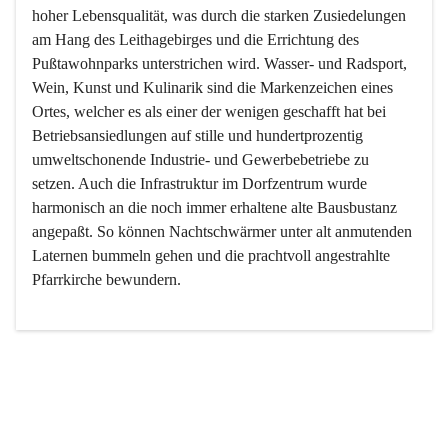
hoher Lebensqualität, was durch die starken Zusiedelungen 
am Hang des Leithagebirges und die Errichtung des 
Pußtawohnparks unterstrichen wird. Wasser- und Radsport, 
Wein, Kunst und Kulinarik sind die Markenzeichen eines 
Ortes, welcher es als einer der wenigen geschafft hat bei 
Betriebsansiedlungen auf stille und hundertprozentig 
umweltschonende Industrie- und Gewerbebetriebe zu 
setzen. Auch die Infrastruktur im Dorfzentrum wurde 
harmonisch an die noch immer erhaltene alte Bausbustanz 
angepaßt. So können Nachtschwärmer unter alt anmutenden 
Laternen bummeln gehen und die prachtvoll angestrahlte 
Pfarrkirche bewundern.

Der Weinbau dominert heute nicht mehr, ist aber integrativer 
Bestandteil der Kultur des Ortes, da man hier schon lange 
von Massenweinbau auf Qualitätsweinbau umgestellt hat. 
So ist es auch nicht verwunderlich, dass eines der historisch 
wertvollsten Gebäude die Ortsvinothek beherbergt und dass 
der Kellering ein beliebtes Ziel darstellt.
