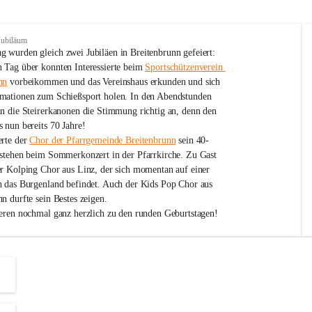
Jubiläum
 wurden gleich zwei Jubiläen in Breitenbrunn gefeiert: 
 Tag über konnten Interessierte beim 
Sportschützenverein 
nn
 vorbeikommen und das Vereinshaus erkunden und sich 
mationen zum Schießsport holen. In den Abendstunden 
nn die Steirerkanonen die Stimmung richtig an, denn den 
 nun bereits 70 Jahre!
rte der 
Chor der Pfarrgemeinde Breitenbrunn
 sein 40-
estehen beim Sommerkonzert in der Pfarrkirche. Zu Gast 
er Kolping Chor aus Linz, der sich momentan auf einer 
h das Burgenland befindet. Auch der Kids Pop Chor aus 
n durfte sein Bestes zeigen.
ieren nochmal ganz herzlich zu den runden Geburtstagen!