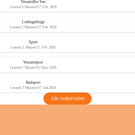
e
e
Neusiedler See
r
r
Lesezeit 6 Minuten
•
27. Feb. 2026
S
S
e
e
Leithagebirge
e
e
Lesezeit 3 Minuten
•
27. Feb. 2026
Sport
Lesezeit 1 Minute
•
27. Feb. 2026
Wassersport
Lesezeit 1 Minute
•
26. März 2026
Radsport
Lesezeit 3 Minuten
•
27. Juli 2026
Alle Artikel sehen