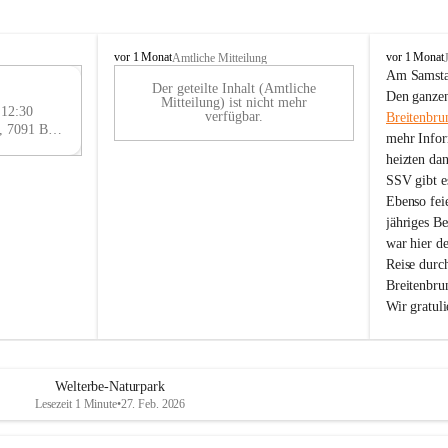
B
B
vor 1 Monat
vor 1 Monat
Amtliche Mitteilung
r
r
Am Samstag
Der geteilte Inhalt (Amtliche
e
e
29
Den ganzen
Mitteilung) ist nicht mehr
i
i
 12:30
AU
verfügbar.
Breitenbru
t
t
Eisenstädter Straße 18, 7091 Breitenbrunn am Neusiedler See, AUT
G
mehr Infor
e
e
heizten da
n
n
SSV gibt es
b
b
r
r
Ebenso feie
u
u
jähriges B
n
n
war hier d
n
n
Reise durc
a
a
Breitenbrun
m
m
Wir gratul
N
N
e
e
u
u
s
s
i
i
Welterbe-Naturpark
e
e
Lesezeit 1 Minute
•
27. Feb. 2026
d
d
l
l