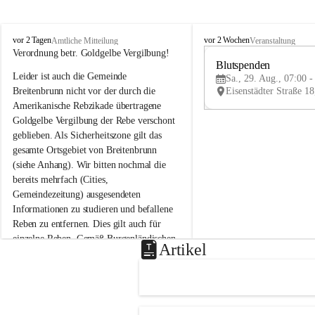
B
B
vor 2 Tagen
vor 2 Wochen
Amtliche Mitteilung
Veranstaltung
r
r
Verordnung betr. Goldgelbe Vergilbung!
e
e
Blutspenden
Leider ist auch die Gemeinde 
i
i
Sa., 29. Aug., 07:00 -
t
t
Breitenbrunn nicht vor der durch die 
e
e
Amerikanische Rebzikade übertragene 
n
n
Goldgelbe Vergilbung der Rebe verschont 
b
b
geblieben. Als Sicherheitszone gilt das 
r
r
gesamte Ortsgebiet von Breitenbrunn 
u
u
(siehe Anhang). Wir bitten nochmal die 
n
n
n
n
bereits mehrfach (Cities, 
a
a
Gemeindezeitung) ausgesendeten 
m
m
Informationen zu studieren und befallene 
N
N
Reben zu entfernen. Dies gilt auch für 
e
e
einzelne Reben. Gemäß Burgenländischen 
u
u
Artikel
Weinbaugesetz sind nicht gepflegte oder 
s
s
i
i
unzulässige Weingärten zu roden! Bitte 
e
e
helfen wir zusammen um unsere Winzer 
d
d
vor den prognostizierten Ernteausfällen 
l
l
und den daraus folgenden wirtschaftlichen 