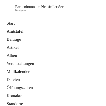
Breitenbrunn am Neusiedler See
Navigation
Start
Amtstafel
Formulare
Beiträge
18 Schnellzugriffe
Artikel
Gemeindeservice
7 Schnellzugriffe
Alben
Veranstaltungen
Müllkalender
Dateien
Öffnungszeiten
Kontakte
Standorte