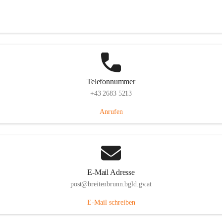
Eisenstädterstraße 18, 7091 Breitenbrunn am Neusiedler See, AUT
Auf Karte ansehen
Telefonnummer
+43 2683 5213
Anrufen
E-Mail Adresse
post@breitenbrunn.bgld.gv.at
E-Mail schreiben