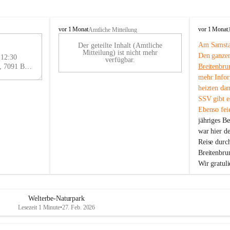
B
B
vor 1 Monat
vor 1 Monat
Amtliche Mitteilung
r
r
Am Samstag
Der geteilte Inhalt (Amtliche
e
e
29
Mitteilung) ist nicht mehr
Den ganzen
i
i
 12:30
AU
verfügbar.
t
t
Eisenstädter Straße 18, 7091 Breitenbrunn am Neusiedler See, AUT
Breitenbru
G
e
e
mehr Infor
n
n
heizten da
b
b
SSV gibt es
r
r
Ebenso feie
u
u
jähriges B
n
n
n
n
war hier d
a
a
Reise durc
m
m
Breitenbrun
N
N
Wir gratul
e
e
u
u
s
s
i
i
Welterbe-Naturpark
e
e
Lesezeit 1 Minute
•
27. Feb. 2026
d
d
l
l