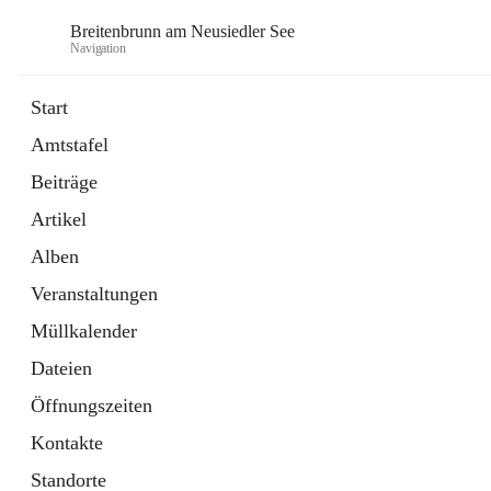
Breitenbrunn am Neusiedler See
Navigation
Start
Amtstafel
Formulare
Beiträge
18 Schnellzugriffe
Artikel
Gemeindeservice
7 Schnellzugriffe
Alben
Veranstaltungen
Müllkalender
Dateien
Öffnungszeiten
Kontakte
Standorte