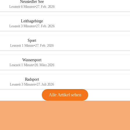
e
e
Neusiedler See
r
r
Lesezeit 6 Minuten
•
27. Feb. 2026
S
S
e
e
Leithagebirge
e
e
Lesezeit 3 Minuten
•
27. Feb. 2026
Sport
Lesezeit 1 Minute
•
27. Feb. 2026
Wassersport
Lesezeit 1 Minute
•
26. März 2026
Radsport
Lesezeit 3 Minuten
•
27. Juli 2026
Alle Artikel sehen