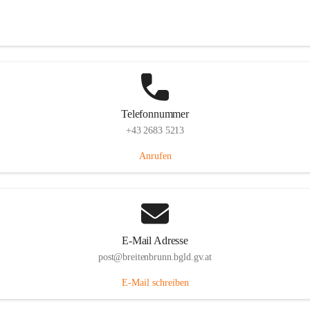
Eisenstädterstraße 18, 7091 Breitenbrunn am Neusiedler See, AUT
Auf Karte ansehen
Telefonnummer
+43 2683 5213
Anrufen
E-Mail Adresse
post@breitenbrunn.bgld.gv.at
E-Mail schreiben