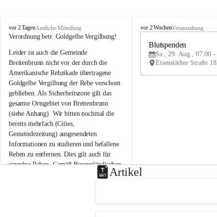
B
B
vor 2 Tagen
vor 2 Wochen
Amtliche Mitteilung
Veranstaltung
r
r
Verordnung betr. Goldgelbe Vergilbung!
e
e
Blutspenden
Leider ist auch die Gemeinde 
i
i
Sa., 29. Aug., 07:00 -
t
t
Breitenbrunn nicht vor der durch die 
e
e
Amerikanische Rebzikade übertragene 
n
n
Goldgelbe Vergilbung der Rebe verschont 
b
b
geblieben. Als Sicherheitszone gilt das 
r
r
gesamte Ortsgebiet von Breitenbrunn 
u
u
(siehe Anhang). Wir bitten nochmal die 
n
n
n
n
bereits mehrfach (Cities, 
a
a
Gemeindezeitung) ausgesendeten 
m
m
Informationen zu studieren und befallene 
N
N
Reben zu entfernen. Dies gilt auch für 
e
e
einzelne Reben. Gemäß Burgenländischen 
u
u
Artikel
Weinbaugesetz sind nicht gepflegte oder 
s
s
i
i
unzulässige Weingärten zu roden! Bitte 
e
e
helfen wir zusammen um unsere Winzer 
d
d
vor den prognostizierten Ernteausfällen 
l
l
und den daraus folgenden wirtschaftlichen 