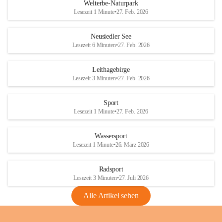
i
i
unzulässige Weingärten zu roden! Bitte 
Welterbe-Naturpark
e
e
helfen wir zusammen um unsere Winzer 
Lesezeit 1 Minute
•
27. Feb. 2026
d
d
vor den prognostizierten Ernteausfällen 
l
l
und den daraus folgenden wirtschaftlichen 
e
e
Neusiedler See
Schäden zu bewahren.
r
r
Lesezeit 6 Minuten
•
27. Feb. 2026
S
S
Verordnungen
e
e
Leithagebirge
04.08.2026
e
e
Lesezeit 3 Minuten
•
27. Feb. 2026
Maßnahmen zur Bekämpfung
der Goldgelben Vergilbung der
Sport
Rebe und der Amerikanischen
Lesezeit 1 Minute
•
27. Feb. 2026
Rebzikade
Anhang VBl. EU Nr. 18
Wassersport
_2026
Lesezeit 1 Minute
•
26. März 2026
1 Seite
•
1,4 MB
Radsport
VBl. EU Nr. 18_2026
Lesezeit 3 Minuten
•
27. Juli 2026
2 Seiten
•
2,1 MB
Alle Artikel sehen