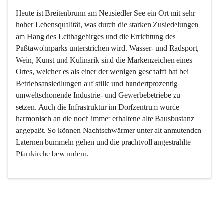
Heute ist Breitenbrunn am Neusiedler See ein Ort mit sehr 
hoher Lebensqualität, was durch die starken Zusiedelungen 
am Hang des Leithagebirges und die Errichtung des 
Pußtawohnparks unterstrichen wird. Wasser- und Radsport, 
Wein, Kunst und Kulinarik sind die Markenzeichen eines 
Ortes, welcher es als einer der wenigen geschafft hat bei 
Betriebsansiedlungen auf stille und hundertprozentig 
umweltschonende Industrie- und Gewerbebetriebe zu 
setzen. Auch die Infrastruktur im Dorfzentrum wurde 
harmonisch an die noch immer erhaltene alte Bausbustanz 
angepaßt. So können Nachtschwärmer unter alt anmutenden 
Laternen bummeln gehen und die prachtvoll angestrahlte 
Pfarrkirche bewundern.

Der Weinbau dominert heute nicht mehr, ist aber integrativer 
Bestandteil der Kultur des Ortes, da man hier schon lange 
von Massenweinbau auf Qualitätsweinbau umgestellt hat. 
So ist es auch nicht verwunderlich, dass eines der historisch 