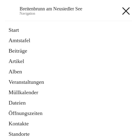
Breitenbrunn am Neusiedler See
Navigation
Breitenbrunn am Neusiedler See
Start
Amtstafel
Formulare
Beiträge
18 Schnellzugriffe
Artikel
Gemeindeservice
7 Schnellzugriffe
Alben
Veranstaltungen
+7
Müllkalender
Dateien
Öffnungszeiten
Kontakte
Hauptadresse
Standorte