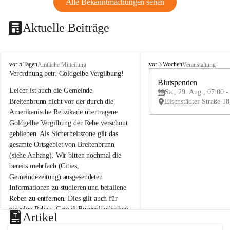
Alle Bekanntmachungen sehen
Aktuelle Beiträge
B
B
vor 5 Tagen
vor 3 Wochen
Amtliche Mitteilung
Veranstaltung
r
r
Verordnung betr. Goldgelbe Vergilbung!
e
e
Blutspenden
Leider ist auch die Gemeinde 
i
i
Sa., 29. Aug., 07:00 -
t
t
Breitenbrunn nicht vor der durch die 
e
e
Amerikanische Rebzikade übertragene 
n
n
Goldgelbe Vergilbung der Rebe verschont 
b
b
geblieben. Als Sicherheitszone gilt das 
r
r
gesamte Ortsgebiet von Breitenbrunn 
u
u
(siehe Anhang). Wir bitten nochmal die 
n
n
n
n
bereits mehrfach (Cities, 
a
a
Gemeindezeitung) ausgesendeten 
m
m
Informationen zu studieren und befallene 
N
N
Reben zu entfernen. Dies gilt auch für 
e
e
einzelne Reben. Gemäß Burgenländischen 
u
u
Artikel
Weinbaugesetz sind nicht gepflegte oder 
s
s