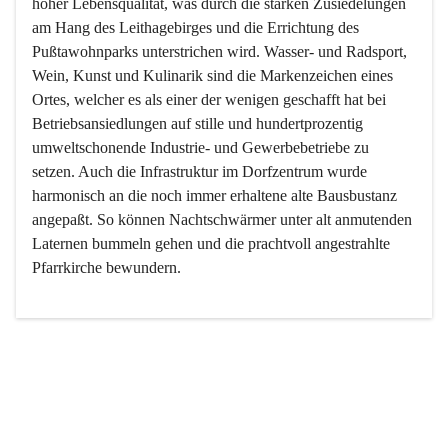
hoher Lebensqualität, was durch die starken Zusiedelungen 
am Hang des Leithagebirges und die Errichtung des 
Pußtawohnparks unterstrichen wird. Wasser- und Radsport, 
Wein, Kunst und Kulinarik sind die Markenzeichen eines 
Ortes, welcher es als einer der wenigen geschafft hat bei 
Betriebsansiedlungen auf stille und hundertprozentig 
umweltschonende Industrie- und Gewerbebetriebe zu 
setzen. Auch die Infrastruktur im Dorfzentrum wurde 
harmonisch an die noch immer erhaltene alte Bausbustanz 
angepaßt. So können Nachtschwärmer unter alt anmutenden 
Laternen bummeln gehen und die prachtvoll angestrahlte 
Pfarrkirche bewundern.

Der Weinbau dominert heute nicht mehr, ist aber integrativer 
Bestandteil der Kultur des Ortes, da man hier schon lange 
von Massenweinbau auf Qualitätsweinbau umgestellt hat. 
So ist es auch nicht verwunderlich, dass eines der historisch 
wertvollsten Gebäude die Ortsvinothek beherbergt und dass 
der Kellering ein beliebtes Ziel darstellt.
