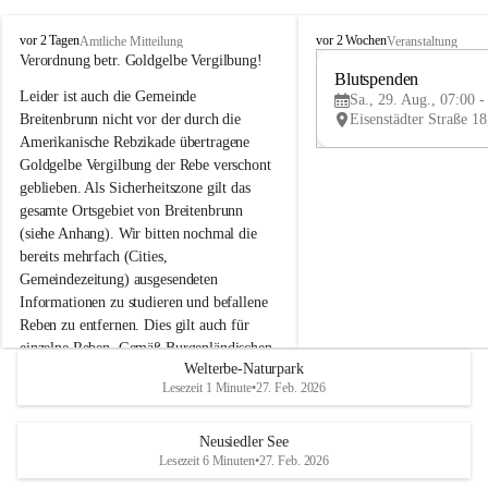
B
B
vor 2 Tagen
vor 2 Wochen
Amtliche Mitteilung
Veranstaltung
r
r
Verordnung betr. Goldgelbe Vergilbung!
e
e
Blutspenden
Leider ist auch die Gemeinde 
i
i
Sa., 29. Aug., 07:00 -
t
t
Breitenbrunn nicht vor der durch die 
e
e
Amerikanische Rebzikade übertragene 
n
n
Goldgelbe Vergilbung der Rebe verschont 
b
b
geblieben. Als Sicherheitszone gilt das 
r
r
gesamte Ortsgebiet von Breitenbrunn 
u
u
(siehe Anhang). Wir bitten nochmal die 
n
n
n
n
bereits mehrfach (Cities, 
a
a
Gemeindezeitung) ausgesendeten 
m
m
Informationen zu studieren und befallene 
N
N
Reben zu entfernen. Dies gilt auch für 
e
e
einzelne Reben. Gemäß Burgenländischen 
u
u
Welterbe-Naturpark
Weinbaugesetz sind nicht gepflegte oder 
s
s
Lesezeit 1 Minute
•
27. Feb. 2026
i
i
unzulässige Weingärten zu roden! Bitte 
e
e
helfen wir zusammen um unsere Winzer 
d
d
vor den prognostizierten Ernteausfällen 
Neusiedler See
l
l
Lesezeit 6 Minuten
•
27. Feb. 2026
und den daraus folgenden wirtschaftlichen 
e
e
Schäden zu bewahren.