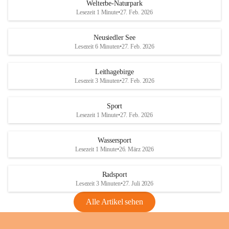
i
i
unzulässige Weingärten zu roden! Bitte 
Welterbe-Naturpark
e
e
helfen wir zusammen um unsere Winzer 
Lesezeit 1 Minute
•
27. Feb. 2026
d
d
vor den prognostizierten Ernteausfällen 
l
l
und den daraus folgenden wirtschaftlichen 
e
e
Neusiedler See
Schäden zu bewahren.
r
r
Lesezeit 6 Minuten
•
27. Feb. 2026
S
S
Verordnungen
e
e
Leithagebirge
04.08.2026
e
e
Lesezeit 3 Minuten
•
27. Feb. 2026
Maßnahmen zur Bekämpfung
der Goldgelben Vergilbung der
Sport
Rebe und der Amerikanischen
Lesezeit 1 Minute
•
27. Feb. 2026
Rebzikade
Anhang VBl. EU Nr. 18
Wassersport
_2026
Lesezeit 1 Minute
•
26. März 2026
1 Seite
•
1,4 MB
Radsport
VBl. EU Nr. 18_2026
Lesezeit 3 Minuten
•
27. Juli 2026
2 Seiten
•
2,1 MB
Alle Artikel sehen