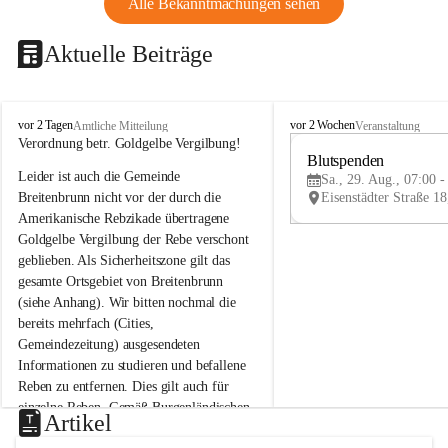
Alle Bekanntmachungen sehen
Aktuelle Beiträge
B
B
vor 2 Tagen
vor 2 Wochen
Amtliche Mitteilung
Veranstaltung
r
r
Verordnung betr. Goldgelbe Vergilbung!
e
e
Blutspenden
Leider ist auch die Gemeinde 
i
i
Sa., 29. Aug., 07:00 -
t
t
Breitenbrunn nicht vor der durch die 
e
e
Amerikanische Rebzikade übertragene 
n
n
Goldgelbe Vergilbung der Rebe verschont 
b
b
geblieben. Als Sicherheitszone gilt das 
r
r
gesamte Ortsgebiet von Breitenbrunn 
u
u
(siehe Anhang). Wir bitten nochmal die 
n
n
n
n
bereits mehrfach (Cities, 
a
a
Gemeindezeitung) ausgesendeten 
m
m
Informationen zu studieren und befallene 
N
N
Reben zu entfernen. Dies gilt auch für 
e
e
einzelne Reben. Gemäß Burgenländischen 
u
u
Artikel
Weinbaugesetz sind nicht gepflegte oder 
s
s