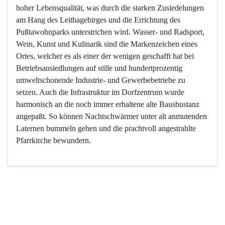
hoher Lebensqualität, was durch die starken Zusiedelungen 
am Hang des Leithagebirges und die Errichtung des 
Pußtawohnparks unterstrichen wird. Wasser- und Radsport, 
Wein, Kunst und Kulinarik sind die Markenzeichen eines 
Ortes, welcher es als einer der wenigen geschafft hat bei 
Betriebsansiedlungen auf stille und hundertprozentig 
umweltschonende Industrie- und Gewerbebetriebe zu 
setzen. Auch die Infrastruktur im Dorfzentrum wurde 
harmonisch an die noch immer erhaltene alte Bausbustanz 
angepaßt. So können Nachtschwärmer unter alt anmutenden 
Laternen bummeln gehen und die prachtvoll angestrahlte 
Pfarrkirche bewundern.

Der Weinbau dominert heute nicht mehr, ist aber integrativer 
Bestandteil der Kultur des Ortes, da man hier schon lange 
von Massenweinbau auf Qualitätsweinbau umgestellt hat. 
So ist es auch nicht verwunderlich, dass eines der historisch 
wertvollsten Gebäude die Ortsvinothek beherbergt und dass 
der Kellering ein beliebtes Ziel darstellt.
