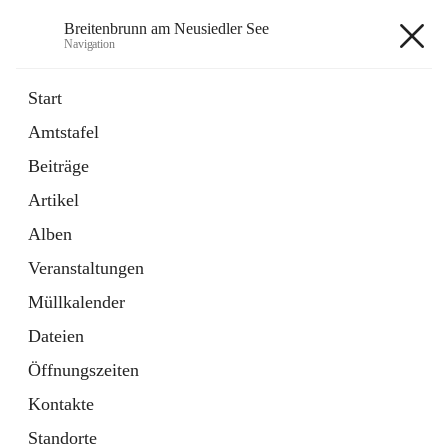
Breitenbrunn am Neusiedler See
Navigation
Breitenbrunn am Neusiedler See
Start
Amtstafel
Formulare
Beiträge
18 Schnellzugriffe
Artikel
Gemeindeservice
7 Schnellzugriffe
Alben
Veranstaltungen
+7
Müllkalender
Dateien
Öffnungszeiten
Kontakte
Hauptadresse
Standorte