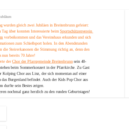
Jubiläum
 wurden gleich zwei Jubiläen in Breitenbrunn gefeiert: 
 Tag über konnten Interessierte beim 
Sportschützenverein 
nn
 vorbeikommen und das Vereinshaus erkunden und sich 
mationen zum Schießsport holen. In den Abendstunden 
nn die Steirerkanonen die Stimmung richtig an, denn den 
 nun bereits 70 Jahre!
rte der 
Chor der Pfarrgemeinde Breitenbrunn
 sein 40-
estehen beim Sommerkonzert in der Pfarrkirche. Zu Gast 
er Kolping Chor aus Linz, der sich momentan auf einer 
h das Burgenland befindet. Auch der Kids Pop Chor aus 
n durfte sein Bestes zeigen.
ieren nochmal ganz herzlich zu den runden Geburtstagen!