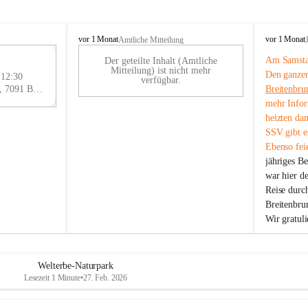
B
B
vor 1 Monat
vor 1 Monat
Amtliche Mitteilung
r
r
Am Samstag
Der geteilte Inhalt (Amtliche
e
e
29
Mitteilung) ist nicht mehr
Den ganzen
i
i
 12:30
AU
verfügbar.
t
t
Eisenstädter Straße 18, 7091 Breitenbrunn am Neusiedler See, AUT
Breitenbru
G
e
e
mehr Infor
n
n
heizten da
b
b
SSV gibt es
r
r
Ebenso feie
u
u
jähriges B
n
n
n
n
war hier d
a
a
Reise durc
m
m
Breitenbrun
N
N
Wir gratul
e
e
u
u
s
s
i
i
Welterbe-Naturpark
e
e
Lesezeit 1 Minute
•
27. Feb. 2026
d
d
l
l