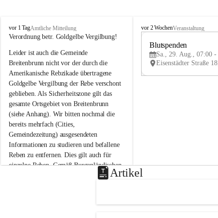
B
B
vor 1 Tag
vor 2 Wochen
Amtliche Mitteilung
Veranstaltung
r
r
Verordnung betr. Goldgelbe Vergilbung!
e
e
Blutspenden
Leider ist auch die Gemeinde 
i
i
Sa., 29. Aug., 07:00 -
t
t
Breitenbrunn nicht vor der durch die 
e
e
Amerikanische Rebzikade übertragene 
n
n
Goldgelbe Vergilbung der Rebe verschont 
b
b
geblieben. Als Sicherheitszone gilt das 
r
r
gesamte Ortsgebiet von Breitenbrunn 
u
u
(siehe Anhang). Wir bitten nochmal die 
n
n
n
n
bereits mehrfach (Cities, 
a
a
Gemeindezeitung) ausgesendeten 
m
m
Informationen zu studieren und befallene 
N
N
Reben zu entfernen. Dies gilt auch für 
e
e
einzelne Reben. Gemäß Burgenländischen 
u
u
Artikel
Weinbaugesetz sind nicht gepflegte oder 
s
s
i
i
unzulässige Weingärten zu roden! Bitte 
e
e
helfen wir zusammen um unsere Winzer 
d
d
vor den prognostizierten Ernteausfällen 
l
l
und den daraus folgenden wirtschaftlichen 