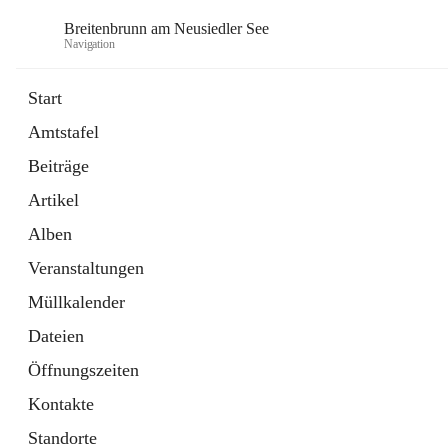
Breitenbrunn am Neusiedler See
Navigation
Start
Amtstafel
Formulare
Beiträge
18 Schnellzugriffe
Artikel
Gemeindeservice
7 Schnellzugriffe
Alben
Veranstaltungen
Müllkalender
Dateien
Öffnungszeiten
Kontakte
Standorte