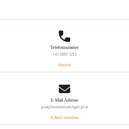
Eisenstädterstraße 18, 7091 Breitenbrunn am Neusiedler See, AUT
Auf Karte ansehen
Telefonnummer
+43 2683 5213
Anrufen
E-Mail Adresse
post@breitenbrunn.bgld.gv.at
E-Mail schreiben