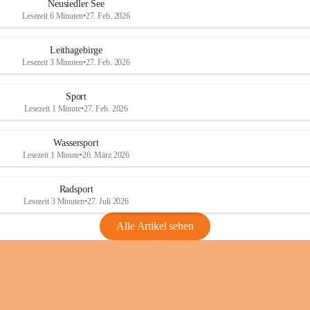
e
e
Neusiedler See
r
r
Lesezeit 6 Minuten
•
27. Feb. 2026
S
S
e
e
Leithagebirge
e
e
Lesezeit 3 Minuten
•
27. Feb. 2026
Sport
Lesezeit 1 Minute
•
27. Feb. 2026
Wassersport
Lesezeit 1 Minute
•
26. März 2026
Radsport
Lesezeit 3 Minuten
•
27. Juli 2026
Alle Artikel sehen