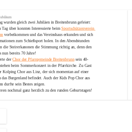
Jubiläum
 wurden gleich zwei Jubiläen in Breitenbrunn gefeiert: 
 Tag über konnten Interessierte beim 
Sportschützenverein 
nn
 vorbeikommen und das Vereinshaus erkunden und sich 
mationen zum Schießsport holen. In den Abendstunden 
nn die Steirerkanonen die Stimmung richtig an, denn den 
 nun bereits 70 Jahre!
rte der 
Chor der Pfarrgemeinde Breitenbrunn
 sein 40-
estehen beim Sommerkonzert in der Pfarrkirche. Zu Gast 
er Kolping Chor aus Linz, der sich momentan auf einer 
h das Burgenland befindet. Auch der Kids Pop Chor aus 
n durfte sein Bestes zeigen.
ieren nochmal ganz herzlich zu den runden Geburtstagen!