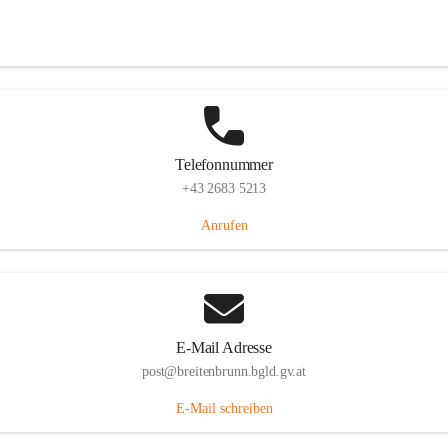
Eisenstädterstraße 18, 7091 Breitenbrunn am Neusiedler See, AUT
Auf Karte ansehen
Telefonnummer
+43 2683 5213
Anrufen
E-Mail Adresse
post@breitenbrunn.bgld.gv.at
E-Mail schreiben