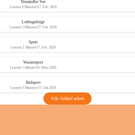
e
e
Neusiedler See
r
r
Lesezeit 6 Minuten
•
27. Feb. 2026
S
S
e
e
Leithagebirge
e
e
Lesezeit 3 Minuten
•
27. Feb. 2026
Sport
Lesezeit 1 Minute
•
27. Feb. 2026
Wassersport
Lesezeit 1 Minute
•
26. März 2026
Radsport
Lesezeit 3 Minuten
•
27. Juli 2026
Alle Artikel sehen