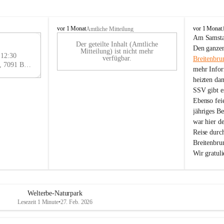
B
B
vor 1 Monat
vor 1 Monat
Amtliche Mitteilung
r
r
Am Samstag
Der geteilte Inhalt (Amtliche
e
e
29
Den ganzen
Mitteilung) ist nicht mehr
i
i
 12:30
AU
verfügbar.
Breitenbru
t
t
Eisenstädter Straße 18, 7091 Breitenbrunn am Neusiedler See, AUT
G
mehr Infor
e
e
heizten da
n
n
SSV gibt es
b
b
r
r
Ebenso feie
u
u
jähriges B
n
n
war hier d
n
n
Reise durc
a
a
Breitenbrun
m
m
Wir gratul
N
N
e
e
u
u
s
s
i
i
Welterbe-Naturpark
e
e
Lesezeit 1 Minute
•
27. Feb. 2026
d
d
l
l