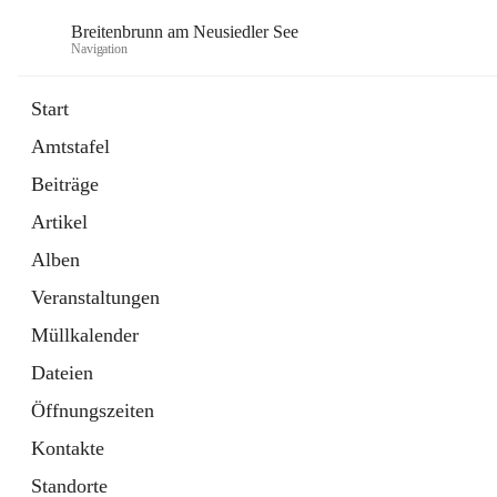
Breitenbrunn am Neusiedler See
Navigation
Start
Amtstafel
Formulare
Beiträge
18 Schnellzugriffe
Artikel
Gemeindeservice
7 Schnellzugriffe
Alben
Veranstaltungen
Müllkalender
Dateien
Öffnungszeiten
Kontakte
Standorte