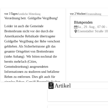
B
B
vor 3 Tagen
vor 2 Wochen
Amtliche Mitteilung
Veranstaltung
r
r
Verordnung betr. Goldgelbe Vergilbung!
e
e
Blutspenden
Leider ist auch die Gemeinde 
i
i
Sa., 29. Aug., 07:00 -
t
t
Breitenbrunn nicht vor der durch die 
e
e
Amerikanische Rebzikade übertragene 
n
n
Goldgelbe Vergilbung der Rebe verschont 
b
b
geblieben. Als Sicherheitszone gilt das 
r
r
gesamte Ortsgebiet von Breitenbrunn 
u
u
(siehe Anhang). Wir bitten nochmal die 
n
n
n
n
bereits mehrfach (Cities, 
a
a
Gemeindezeitung) ausgesendeten 
m
m
Informationen zu studieren und befallene 
N
N
Reben zu entfernen. Dies gilt auch für 
e
e
einzelne Reben. Gemäß Burgenländischen 
u
u
Artikel
Weinbaugesetz sind nicht gepflegte oder 
s
s
i
i
unzulässige Weingärten zu roden! Bitte 
e
e
helfen wir zusammen um unsere Winzer 
d
d
vor den prognostizierten Ernteausfällen 
l
l
und den daraus folgenden wirtschaftlichen 