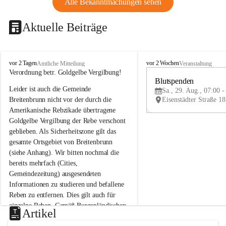
Alle Bekanntmachungen sehen
Aktuelle Beiträge
B
B
vor 2 Tagen
vor 2 Wochen
Amtliche Mitteilung
Veranstaltung
r
r
Verordnung betr. Goldgelbe Vergilbung!
e
e
Blutspenden
Leider ist auch die Gemeinde 
i
i
Sa., 29. Aug., 07:00 -
t
t
Breitenbrunn nicht vor der durch die 
e
e
Amerikanische Rebzikade übertragene 
n
n
Goldgelbe Vergilbung der Rebe verschont 
b
b
geblieben. Als Sicherheitszone gilt das 
r
r
gesamte Ortsgebiet von Breitenbrunn 
u
u
(siehe Anhang). Wir bitten nochmal die 
n
n
n
n
bereits mehrfach (Cities, 
a
a
Gemeindezeitung) ausgesendeten 
m
m
Informationen zu studieren und befallene 
N
N
Reben zu entfernen. Dies gilt auch für 
e
e
einzelne Reben. Gemäß Burgenländischen 
u
u
Artikel
Weinbaugesetz sind nicht gepflegte oder 
s
s