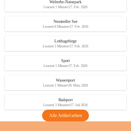
i
i
unzulässige Weingärten zu roden! Bitte 
Welterbe-Naturpark
e
e
helfen wir zusammen um unsere Winzer 
Lesezeit 1 Minute
•
27. Feb. 2026
d
d
vor den prognostizierten Ernteausfällen 
l
l
und den daraus folgenden wirtschaftlichen 
e
e
Neusiedler See
Schäden zu bewahren.
r
r
Lesezeit 6 Minuten
•
27. Feb. 2026
S
S
Verordnungen
e
e
Leithagebirge
04.08.2026
e
e
Lesezeit 3 Minuten
•
27. Feb. 2026
Maßnahmen zur Bekämpfung
der Goldgelben Vergilbung der
Sport
Rebe und der Amerikanischen
Lesezeit 1 Minute
•
27. Feb. 2026
Rebzikade
Anhang VBl. EU Nr. 18
Wassersport
_2026
Lesezeit 1 Minute
•
26. März 2026
1 Seite
•
1,4 MB
Radsport
VBl. EU Nr. 18_2026
Lesezeit 3 Minuten
•
27. Juli 2026
2 Seiten
•
2,1 MB
Alle Artikel sehen