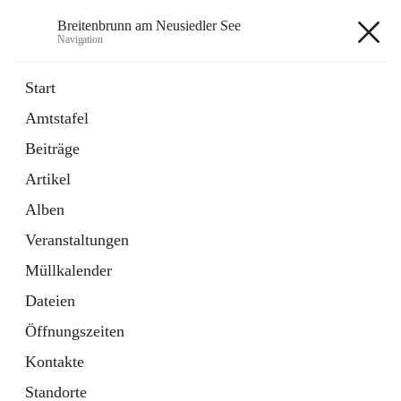
Breitenbrunn am Neusiedler See
Navigation
Breitenbrunn am Neusiedler See
Start
Amtstafel
Formulare
Beiträge
18 Schnellzugriffe
Artikel
Gemeindeservice
7 Schnellzugriffe
Alben
Veranstaltungen
+7
Müllkalender
Dateien
Öffnungszeiten
Kontakte
Hauptadresse
Standorte