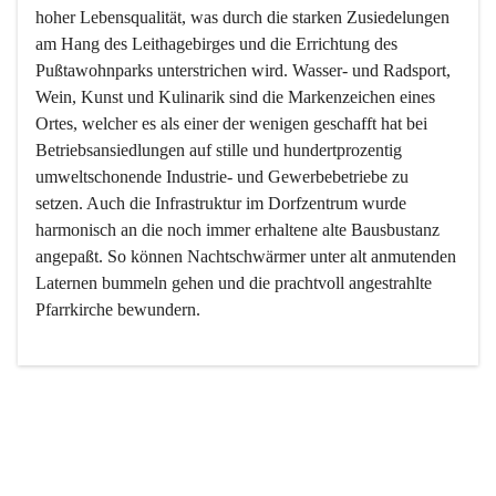
hoher Lebensqualität, was durch die starken Zusiedelungen 
am Hang des Leithagebirges und die Errichtung des 
Pußtawohnparks unterstrichen wird. Wasser- und Radsport, 
Wein, Kunst und Kulinarik sind die Markenzeichen eines 
Ortes, welcher es als einer der wenigen geschafft hat bei 
Betriebsansiedlungen auf stille und hundertprozentig 
umweltschonende Industrie- und Gewerbebetriebe zu 
setzen. Auch die Infrastruktur im Dorfzentrum wurde 
harmonisch an die noch immer erhaltene alte Bausbustanz 
angepaßt. So können Nachtschwärmer unter alt anmutenden 
Laternen bummeln gehen und die prachtvoll angestrahlte 
Pfarrkirche bewundern.

Der Weinbau dominert heute nicht mehr, ist aber integrativer 
Bestandteil der Kultur des Ortes, da man hier schon lange 
von Massenweinbau auf Qualitätsweinbau umgestellt hat. 
So ist es auch nicht verwunderlich, dass eines der historisch 
wertvollsten Gebäude die Ortsvinothek beherbergt und dass 
der Kellering ein beliebtes Ziel darstellt.
