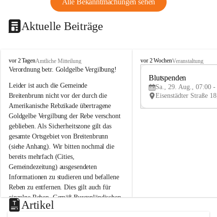
Alle Bekanntmachungen sehen
Aktuelle Beiträge
B
B
vor 2 Tagen
vor 2 Wochen
Amtliche Mitteilung
Veranstaltung
r
r
Verordnung betr. Goldgelbe Vergilbung!
e
e
Blutspenden
Leider ist auch die Gemeinde 
i
i
Sa., 29. Aug., 07:00 -
t
t
Breitenbrunn nicht vor der durch die 
e
e
Amerikanische Rebzikade übertragene 
n
n
Goldgelbe Vergilbung der Rebe verschont 
b
b
geblieben. Als Sicherheitszone gilt das 
r
r
gesamte Ortsgebiet von Breitenbrunn 
u
u
(siehe Anhang). Wir bitten nochmal die 
n
n
n
n
bereits mehrfach (Cities, 
a
a
Gemeindezeitung) ausgesendeten 
m
m
Informationen zu studieren und befallene 
N
N
Reben zu entfernen. Dies gilt auch für 
e
e
einzelne Reben. Gemäß Burgenländischen 
u
u
Artikel
Weinbaugesetz sind nicht gepflegte oder 
s
s