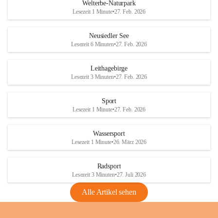
i
i
unzulässige Weingärten zu roden! Bitte 
Welterbe-Naturpark
e
e
helfen wir zusammen um unsere Winzer 
Lesezeit 1 Minute
•
27. Feb. 2026
d
d
vor den prognostizierten Ernteausfällen 
l
l
und den daraus folgenden wirtschaftlichen 
e
e
Neusiedler See
Schäden zu bewahren.
r
r
Lesezeit 6 Minuten
•
27. Feb. 2026
S
S
Verordnungen
e
e
Leithagebirge
04.08.2026
e
e
Lesezeit 3 Minuten
•
27. Feb. 2026
Maßnahmen zur Bekämpfung
der Goldgelben Vergilbung der
Sport
Rebe und der Amerikanischen
Lesezeit 1 Minute
•
27. Feb. 2026
Rebzikade
Anhang VBl. EU Nr. 18
Wassersport
_2026
Lesezeit 1 Minute
•
26. März 2026
1 Seite
•
1,4 MB
Radsport
VBl. EU Nr. 18_2026
Lesezeit 3 Minuten
•
27. Juli 2026
2 Seiten
•
2,1 MB
Alle Artikel sehen