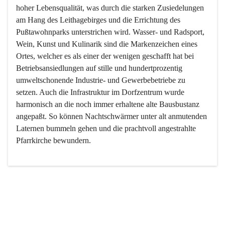
hoher Lebensqualität, was durch die starken Zusiedelungen 
am Hang des Leithagebirges und die Errichtung des 
Pußtawohnparks unterstrichen wird. Wasser- und Radsport, 
Wein, Kunst und Kulinarik sind die Markenzeichen eines 
Ortes, welcher es als einer der wenigen geschafft hat bei 
Betriebsansiedlungen auf stille und hundertprozentig 
umweltschonende Industrie- und Gewerbebetriebe zu 
setzen. Auch die Infrastruktur im Dorfzentrum wurde 
harmonisch an die noch immer erhaltene alte Bausbustanz 
angepaßt. So können Nachtschwärmer unter alt anmutenden 
Laternen bummeln gehen und die prachtvoll angestrahlte 
Pfarrkirche bewundern.

Der Weinbau dominert heute nicht mehr, ist aber integrativer 
Bestandteil der Kultur des Ortes, da man hier schon lange 
von Massenweinbau auf Qualitätsweinbau umgestellt hat. 
So ist es auch nicht verwunderlich, dass eines der historisch 
wertvollsten Gebäude die Ortsvinothek beherbergt und dass 
der Kellering ein beliebtes Ziel darstellt.
