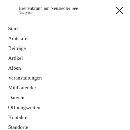
Breitenbrunn am Neusiedler See
Navigation
Breitenbrunn am Neusiedler See
Start
Amtstafel
Formulare
Beiträge
18 Schnellzugriffe
Artikel
Gemeindeservice
7 Schnellzugriffe
Alben
Veranstaltungen
+7
Müllkalender
Dateien
Öffnungszeiten
Kontakte
Hauptadresse
Standorte