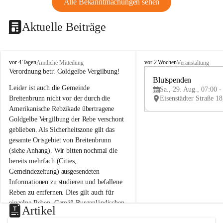
Alle Bekanntmachungen sehen
Aktuelle Beiträge
B
B
vor 4 Tagen
vor 2 Wochen
Amtliche Mitteilung
Veranstaltung
r
r
Verordnung betr. Goldgelbe Vergilbung!
e
e
Blutspenden
Leider ist auch die Gemeinde 
i
i
Sa., 29. Aug., 07:00 -
t
t
Breitenbrunn nicht vor der durch die 
e
e
Amerikanische Rebzikade übertragene 
n
n
Goldgelbe Vergilbung der Rebe verschont 
b
b
geblieben. Als Sicherheitszone gilt das 
r
r
gesamte Ortsgebiet von Breitenbrunn 
u
u
(siehe Anhang). Wir bitten nochmal die 
n
n
n
n
bereits mehrfach (Cities, 
a
a
Gemeindezeitung) ausgesendeten 
m
m
Informationen zu studieren und befallene 
N
N
Reben zu entfernen. Dies gilt auch für 
e
e
einzelne Reben. Gemäß Burgenländischen 
u
u
Artikel
Weinbaugesetz sind nicht gepflegte oder 
s
s