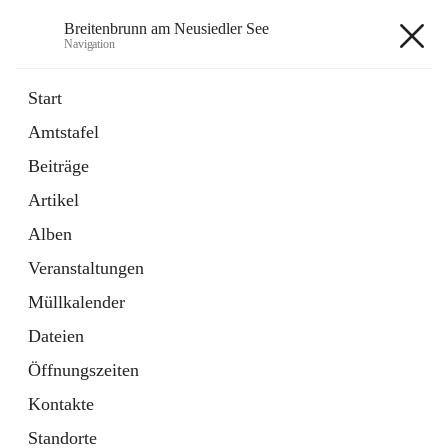
Breitenbrunn am Neusiedler See
Navigation
Breitenbrunn am Neusiedler See
Start
Amtstafel
Formulare
Beiträge
18 Schnellzugriffe
Artikel
Gemeindeservice
7 Schnellzugriffe
Alben
Veranstaltungen
+7
Müllkalender
Dateien
Öffnungszeiten
Kontakte
Hauptadresse
Standorte