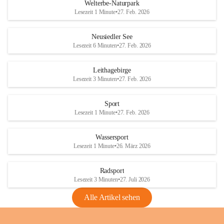
i
i
unzulässige Weingärten zu roden! Bitte 
Welterbe-Naturpark
e
e
helfen wir zusammen um unsere Winzer 
Lesezeit 1 Minute
•
27. Feb. 2026
d
d
vor den prognostizierten Ernteausfällen 
l
l
und den daraus folgenden wirtschaftlichen 
e
e
Neusiedler See
Schäden zu bewahren.
r
r
Lesezeit 6 Minuten
•
27. Feb. 2026
S
S
Verordnungen
e
e
Leithagebirge
04.08.2026
e
e
Lesezeit 3 Minuten
•
27. Feb. 2026
Maßnahmen zur Bekämpfung
der Goldgelben Vergilbung der
Sport
Rebe und der Amerikanischen
Lesezeit 1 Minute
•
27. Feb. 2026
Rebzikade
Anhang VBl. EU Nr. 18
Wassersport
_2026
Lesezeit 1 Minute
•
26. März 2026
1 Seite
•
1,4 MB
Radsport
VBl. EU Nr. 18_2026
Lesezeit 3 Minuten
•
27. Juli 2026
2 Seiten
•
2,1 MB
Alle Artikel sehen