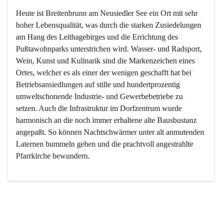
Heute ist Breitenbrunn am Neusiedler See ein Ort mit sehr 
hoher Lebensqualität, was durch die starken Zusiedelungen 
am Hang des Leithagebirges und die Errichtung des 
Pußtawohnparks unterstrichen wird. Wasser- und Radsport, 
Wein, Kunst und Kulinarik sind die Markenzeichen eines 
Ortes, welcher es als einer der wenigen geschafft hat bei 
Betriebsansiedlungen auf stille und hundertprozentig 
umweltschonende Industrie- und Gewerbebetriebe zu 
setzen. Auch die Infrastruktur im Dorfzentrum wurde 
harmonisch an die noch immer erhaltene alte Bausbustanz 
angepaßt. So können Nachtschwärmer unter alt anmutenden 
Laternen bummeln gehen und die prachtvoll angestrahlte 
Pfarrkirche bewundern.

Der Weinbau dominert heute nicht mehr, ist aber integrativer 
Bestandteil der Kultur des Ortes, da man hier schon lange 
von Massenweinbau auf Qualitätsweinbau umgestellt hat. 
So ist es auch nicht verwunderlich, dass eines der historisch 