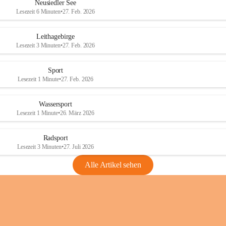
e
e
Neusiedler See
r
r
Lesezeit 6 Minuten
•
27. Feb. 2026
S
S
e
e
Leithagebirge
e
e
Lesezeit 3 Minuten
•
27. Feb. 2026
Sport
Lesezeit 1 Minute
•
27. Feb. 2026
Wassersport
Lesezeit 1 Minute
•
26. März 2026
Radsport
Lesezeit 3 Minuten
•
27. Juli 2026
Alle Artikel sehen