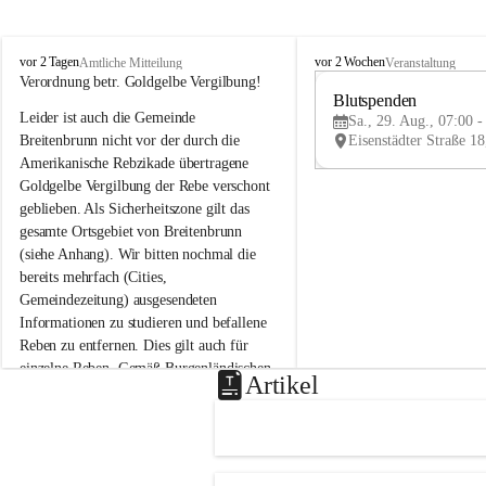
B
B
vor 2 Tagen
vor 2 Wochen
Amtliche Mitteilung
Veranstaltung
r
r
Verordnung betr. Goldgelbe Vergilbung!
e
e
Blutspenden
Leider ist auch die Gemeinde 
i
i
Sa., 29. Aug., 07:00 -
t
t
Breitenbrunn nicht vor der durch die 
e
e
Amerikanische Rebzikade übertragene 
n
n
Goldgelbe Vergilbung der Rebe verschont 
b
b
geblieben. Als Sicherheitszone gilt das 
r
r
gesamte Ortsgebiet von Breitenbrunn 
u
u
(siehe Anhang). Wir bitten nochmal die 
n
n
n
n
bereits mehrfach (Cities, 
a
a
Gemeindezeitung) ausgesendeten 
m
m
Informationen zu studieren und befallene 
N
N
Reben zu entfernen. Dies gilt auch für 
e
e
einzelne Reben. Gemäß Burgenländischen 
u
u
Artikel
Weinbaugesetz sind nicht gepflegte oder 
s
s
i
i
unzulässige Weingärten zu roden! Bitte 
e
e
helfen wir zusammen um unsere Winzer 
d
d
vor den prognostizierten Ernteausfällen 
l
l
und den daraus folgenden wirtschaftlichen 