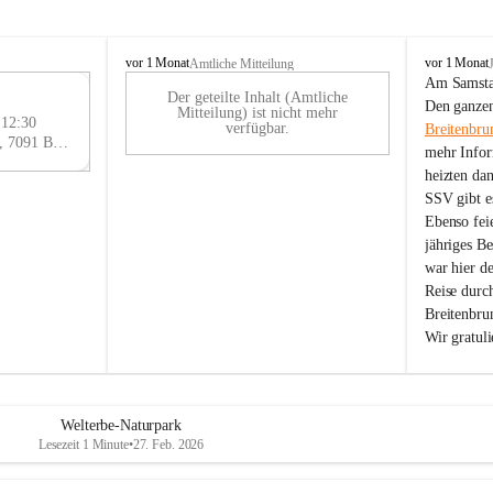
B
B
vor 1 Monat
vor 1 Monat
Amtliche Mitteilung
r
r
Am Samstag
Der geteilte Inhalt (Amtliche
e
e
29
Den ganzen
Mitteilung) ist nicht mehr
i
i
 12:30
AU
verfügbar.
Breitenbru
t
t
Eisenstädter Straße 18, 7091 Breitenbrunn am Neusiedler See, AUT
G
mehr Infor
e
e
heizten da
n
n
SSV gibt es
b
b
r
r
Ebenso feie
u
u
jähriges B
n
n
war hier d
n
n
Reise durc
a
a
Breitenbrun
m
m
Wir gratul
N
N
e
e
u
u
s
s
i
i
Welterbe-Naturpark
e
e
Lesezeit 1 Minute
•
27. Feb. 2026
d
d
l
l