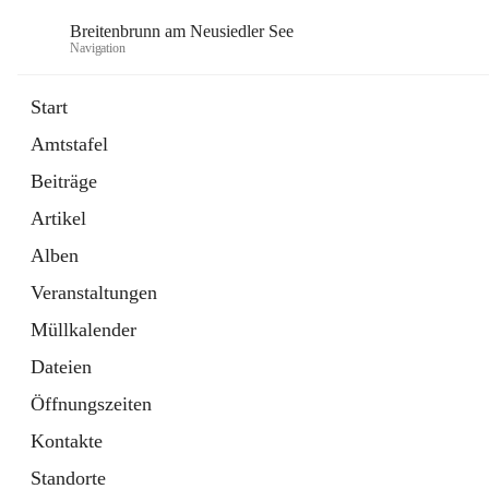
Breitenbrunn am Neusiedler See
Navigation
Start
Amtstafel
Formulare
Beiträge
18 Schnellzugriffe
Artikel
Gemeindeservice
7 Schnellzugriffe
Alben
Veranstaltungen
Müllkalender
Dateien
Öffnungszeiten
Kontakte
Standorte