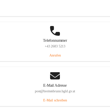
Eisenstädterstraße 18, 7091 Breitenbrunn am Neusiedler See, AUT
Auf Karte ansehen
Telefonnummer
+43 2683 5213
Anrufen
E-Mail Adresse
post@breitenbrunn.bgld.gv.at
E-Mail schreiben