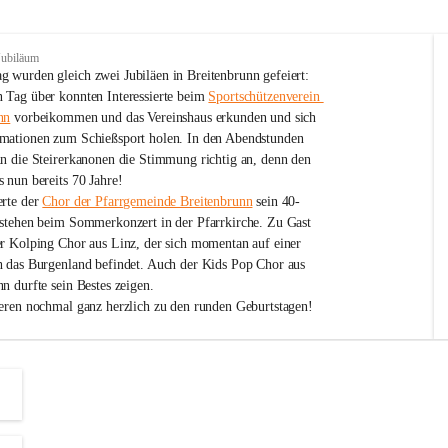
Jubiläum
 wurden gleich zwei Jubiläen in Breitenbrunn gefeiert: 
 Tag über konnten Interessierte beim 
Sportschützenverein 
nn
 vorbeikommen und das Vereinshaus erkunden und sich 
mationen zum Schießsport holen. In den Abendstunden 
nn die Steirerkanonen die Stimmung richtig an, denn den 
 nun bereits 70 Jahre!
rte der 
Chor der Pfarrgemeinde Breitenbrunn
 sein 40-
estehen beim Sommerkonzert in der Pfarrkirche. Zu Gast 
er Kolping Chor aus Linz, der sich momentan auf einer 
h das Burgenland befindet. Auch der Kids Pop Chor aus 
n durfte sein Bestes zeigen.
ieren nochmal ganz herzlich zu den runden Geburtstagen!