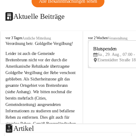
Alle Bekanntmachungen sehen
Aktuelle Beiträge
B
B
vor 3 Tagen
vor 2 Wochen
Amtliche Mitteilung
Veranstaltung
r
r
Verordnung betr. Goldgelbe Vergilbung!
e
e
Blutspenden
Leider ist auch die Gemeinde 
i
i
Sa., 29. Aug., 07:00 -
t
t
Breitenbrunn nicht vor der durch die 
e
e
Amerikanische Rebzikade übertragene 
n
n
Goldgelbe Vergilbung der Rebe verschont 
b
b
geblieben. Als Sicherheitszone gilt das 
r
r
gesamte Ortsgebiet von Breitenbrunn 
u
u
(siehe Anhang). Wir bitten nochmal die 
n
n
n
n
bereits mehrfach (Cities, 
a
a
Gemeindezeitung) ausgesendeten 
m
m
Informationen zu studieren und befallene 
N
N
Reben zu entfernen. Dies gilt auch für 
e
e
einzelne Reben. Gemäß Burgenländischen 
u
u
Artikel
Weinbaugesetz sind nicht gepflegte oder 
s
s