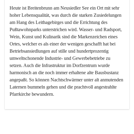
Heute ist Breitenbrunn am Neusiedler See ein Ort mit sehr 
hoher Lebensqualität, was durch die starken Zusiedelungen 
am Hang des Leithagebirges und die Errichtung des 
Pußtawohnparks unterstrichen wird. Wasser- und Radsport, 
Wein, Kunst und Kulinarik sind die Markenzeichen eines 
Ortes, welcher es als einer der wenigen geschafft hat bei 
Betriebsansiedlungen auf stille und hundertprozentig 
umweltschonende Industrie- und Gewerbebetriebe zu 
setzen. Auch die Infrastruktur im Dorfzentrum wurde 
harmonisch an die noch immer erhaltene alte Bausbustanz 
angepaßt. So können Nachtschwärmer unter alt anmutenden 
Laternen bummeln gehen und die prachtvoll angestrahlte 
Pfarrkirche bewundern.

Der Weinbau dominert heute nicht mehr, ist aber integrativer 
Bestandteil der Kultur des Ortes, da man hier schon lange 
von Massenweinbau auf Qualitätsweinbau umgestellt hat. 
So ist es auch nicht verwunderlich, dass eines der historisch 