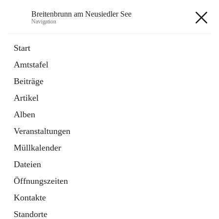
Breitenbrunn am Neusiedler See
Navigation
Breitenbrunn am Neusiedler See
Start
Amtstafel
Formulare
Beiträge
18 Schnellzugriffe
Artikel
Gemeindeservice
7 Schnellzugriffe
Alben
Veranstaltungen
+7
Müllkalender
Dateien
Öffnungszeiten
Kontakte
Hauptadresse
Standorte