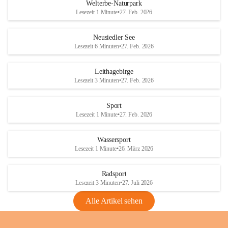
i
i
unzulässige Weingärten zu roden! Bitte 
Welterbe-Naturpark
e
e
helfen wir zusammen um unsere Winzer 
Lesezeit 1 Minute
•
27. Feb. 2026
d
d
vor den prognostizierten Ernteausfällen 
l
l
und den daraus folgenden wirtschaftlichen 
e
e
Neusiedler See
Schäden zu bewahren.
r
r
Lesezeit 6 Minuten
•
27. Feb. 2026
S
S
Verordnungen
e
e
Leithagebirge
04.08.2026
e
e
Lesezeit 3 Minuten
•
27. Feb. 2026
Maßnahmen zur Bekämpfung
der Goldgelben Vergilbung der
Sport
Rebe und der Amerikanischen
Lesezeit 1 Minute
•
27. Feb. 2026
Rebzikade
Anhang VBl. EU Nr. 18
Wassersport
_2026
Lesezeit 1 Minute
•
26. März 2026
1 Seite
•
1,4 MB
Radsport
VBl. EU Nr. 18_2026
Lesezeit 3 Minuten
•
27. Juli 2026
2 Seiten
•
2,1 MB
Alle Artikel sehen