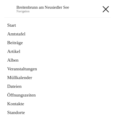
Breitenbrunn am Neusiedler See
Navigation
Breitenbrunn am Neusiedler See
Start
Amtstafel
Formulare
Beiträge
18 Schnellzugriffe
Artikel
Gemeindeservice
7 Schnellzugriffe
Alben
Veranstaltungen
+7
Müllkalender
Dateien
Öffnungszeiten
Kontakte
Hauptadresse
Standorte