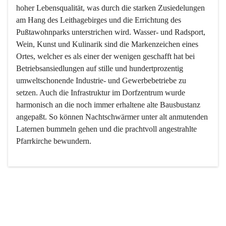
hoher Lebensqualität, was durch die starken Zusiedelungen 
am Hang des Leithagebirges und die Errichtung des 
Pußtawohnparks unterstrichen wird. Wasser- und Radsport, 
Wein, Kunst und Kulinarik sind die Markenzeichen eines 
Ortes, welcher es als einer der wenigen geschafft hat bei 
Betriebsansiedlungen auf stille und hundertprozentig 
umweltschonende Industrie- und Gewerbebetriebe zu 
setzen. Auch die Infrastruktur im Dorfzentrum wurde 
harmonisch an die noch immer erhaltene alte Bausbustanz 
angepaßt. So können Nachtschwärmer unter alt anmutenden 
Laternen bummeln gehen und die prachtvoll angestrahlte 
Pfarrkirche bewundern.

Der Weinbau dominert heute nicht mehr, ist aber integrativer 
Bestandteil der Kultur des Ortes, da man hier schon lange 
von Massenweinbau auf Qualitätsweinbau umgestellt hat. 
So ist es auch nicht verwunderlich, dass eines der historisch 
wertvollsten Gebäude die Ortsvinothek beherbergt und dass 
der Kellering ein beliebtes Ziel darstellt.
