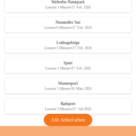
i
i
unzulässige Weingärten zu roden! Bitte 
Welterbe-Naturpark
e
e
helfen wir zusammen um unsere Winzer 
Lesezeit 1 Minute
•
27. Feb. 2026
d
d
vor den prognostizierten Ernteausfällen 
l
l
und den daraus folgenden wirtschaftlichen 
e
e
Neusiedler See
Schäden zu bewahren.
r
r
Lesezeit 6 Minuten
•
27. Feb. 2026
S
S
Verordnungen
e
e
Leithagebirge
04.08.2026
e
e
Lesezeit 3 Minuten
•
27. Feb. 2026
Maßnahmen zur Bekämpfung
der Goldgelben Vergilbung der
Sport
Rebe und der Amerikanischen
Lesezeit 1 Minute
•
27. Feb. 2026
Rebzikade
Anhang VBl. EU Nr. 18
Wassersport
_2026
Lesezeit 1 Minute
•
26. März 2026
1 Seite
•
1,4 MB
Radsport
VBl. EU Nr. 18_2026
Lesezeit 3 Minuten
•
27. Juli 2026
2 Seiten
•
2,1 MB
Alle Artikel sehen