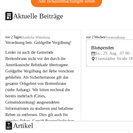
Alle Bekanntmachungen sehen
Aktuelle Beiträge
B
B
vor 2 Tagen
vor 2 Wochen
Amtliche Mitteilung
Veranstaltung
r
r
Verordnung betr. Goldgelbe Vergilbung!
e
e
Blutspenden
Leider ist auch die Gemeinde 
i
i
Sa., 29. Aug., 07:00 -
t
t
Breitenbrunn nicht vor der durch die 
e
e
Amerikanische Rebzikade übertragene 
n
n
Goldgelbe Vergilbung der Rebe verschont 
b
b
geblieben. Als Sicherheitszone gilt das 
r
r
gesamte Ortsgebiet von Breitenbrunn 
u
u
(siehe Anhang). Wir bitten nochmal die 
n
n
n
n
bereits mehrfach (Cities, 
a
a
Gemeindezeitung) ausgesendeten 
m
m
Informationen zu studieren und befallene 
N
N
Reben zu entfernen. Dies gilt auch für 
e
e
einzelne Reben. Gemäß Burgenländischen 
u
u
Artikel
Weinbaugesetz sind nicht gepflegte oder 
s
s