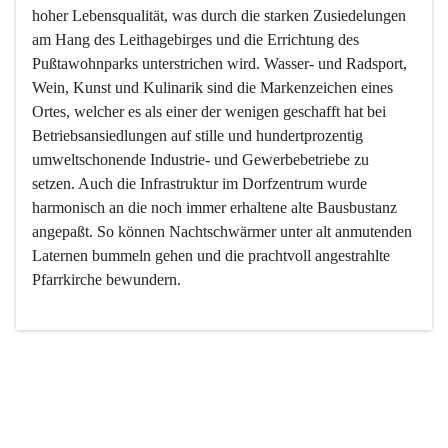
hoher Lebensqualität, was durch die starken Zusiedelungen 
am Hang des Leithagebirges und die Errichtung des 
Pußtawohnparks unterstrichen wird. Wasser- und Radsport, 
Wein, Kunst und Kulinarik sind die Markenzeichen eines 
Ortes, welcher es als einer der wenigen geschafft hat bei 
Betriebsansiedlungen auf stille und hundertprozentig 
umweltschonende Industrie- und Gewerbebetriebe zu 
setzen. Auch die Infrastruktur im Dorfzentrum wurde 
harmonisch an die noch immer erhaltene alte Bausbustanz 
angepaßt. So können Nachtschwärmer unter alt anmutenden 
Laternen bummeln gehen und die prachtvoll angestrahlte 
Pfarrkirche bewundern.

Der Weinbau dominert heute nicht mehr, ist aber integrativer 
Bestandteil der Kultur des Ortes, da man hier schon lange 
von Massenweinbau auf Qualitätsweinbau umgestellt hat. 
So ist es auch nicht verwunderlich, dass eines der historisch 
wertvollsten Gebäude die Ortsvinothek beherbergt und dass 
der Kellering ein beliebtes Ziel darstellt.
