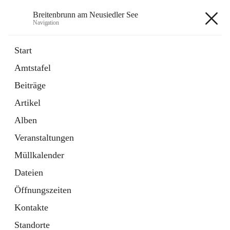
Breitenbrunn am Neusiedler See
Navigation
Breitenbrunn am Neusiedler See
Start
Amtstafel
Formulare
Beiträge
18 Schnellzugriffe
Artikel
Gemeindeservice
7 Schnellzugriffe
Alben
Veranstaltungen
+7
Müllkalender
Dateien
Öffnungszeiten
Kontakte
Hauptadresse
Standorte