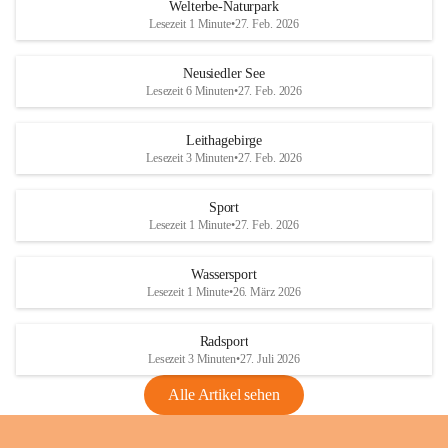
i
i
unzulässige Weingärten zu roden! Bitte 
Welterbe-Naturpark
e
e
helfen wir zusammen um unsere Winzer 
Lesezeit 1 Minute
•
27. Feb. 2026
d
d
vor den prognostizierten Ernteausfällen 
l
l
und den daraus folgenden wirtschaftlichen 
e
e
Neusiedler See
Schäden zu bewahren.
r
r
Lesezeit 6 Minuten
•
27. Feb. 2026
S
S
Verordnungen
e
e
Leithagebirge
04.08.2026
e
e
Lesezeit 3 Minuten
•
27. Feb. 2026
Maßnahmen zur Bekämpfung
der Goldgelben Vergilbung der
Sport
Rebe und der Amerikanischen
Lesezeit 1 Minute
•
27. Feb. 2026
Rebzikade
Anhang VBl. EU Nr. 18
Wassersport
_2026
Lesezeit 1 Minute
•
26. März 2026
1 Seite
•
1,4 MB
Radsport
VBl. EU Nr. 18_2026
Lesezeit 3 Minuten
•
27. Juli 2026
2 Seiten
•
2,1 MB
Alle Artikel sehen