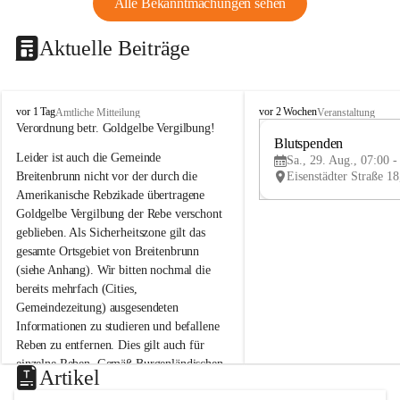
Alle Bekanntmachungen sehen
Aktuelle Beiträge
B
B
vor 1 Tag
vor 2 Wochen
Amtliche Mitteilung
Veranstaltung
r
r
Verordnung betr. Goldgelbe Vergilbung!
e
e
Blutspenden
Leider ist auch die Gemeinde 
i
i
Sa., 29. Aug., 07:00 -
t
t
Breitenbrunn nicht vor der durch die 
e
e
Amerikanische Rebzikade übertragene 
n
n
Goldgelbe Vergilbung der Rebe verschont 
b
b
geblieben. Als Sicherheitszone gilt das 
r
r
gesamte Ortsgebiet von Breitenbrunn 
u
u
(siehe Anhang). Wir bitten nochmal die 
n
n
n
n
bereits mehrfach (Cities, 
a
a
Gemeindezeitung) ausgesendeten 
m
m
Informationen zu studieren und befallene 
N
N
Reben zu entfernen. Dies gilt auch für 
e
e
einzelne Reben. Gemäß Burgenländischen 
u
u
Artikel
Weinbaugesetz sind nicht gepflegte oder 
s
s