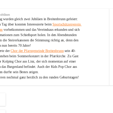
Jubiläum
 wurden gleich zwei Jubiläen in Breitenbrunn gefeiert: 
 Tag über konnten Interessierte beim 
Sportschützenverein 
nn
 vorbeikommen und das Vereinshaus erkunden und sich 
mationen zum Schießsport holen. In den Abendstunden 
nn die Steirerkanonen die Stimmung richtig an, denn den 
 nun bereits 70 Jahre!
rte der 
Chor der Pfarrgemeinde Breitenbrunn
 sein 40-
estehen beim Sommerkonzert in der Pfarrkirche. Zu Gast 
er Kolping Chor aus Linz, der sich momentan auf einer 
h das Burgenland befindet. Auch der Kids Pop Chor aus 
n durfte sein Bestes zeigen.
ieren nochmal ganz herzlich zu den runden Geburtstagen!