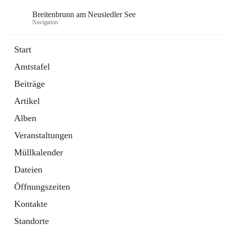
Breitenbrunn am Neusiedler See
Navigation
Start
Amtstafel
Formulare
Beiträge
18 Schnellzugriffe
Artikel
Gemeindeservice
7 Schnellzugriffe
Alben
Veranstaltungen
Müllkalender
Dateien
Öffnungszeiten
Kontakte
Standorte