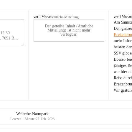
B
B
vor 1 Monat
vor 1 Monat
Amtliche Mitteilung
r
r
Am Samstag
Der geteilte Inhalt (Amtliche
e
e
29
Den ganzen
Mitteilung) ist nicht mehr
i
i
 12:30
AU
verfügbar.
Breitenbru
t
t
Eisenstädter Straße 18, 7091 Breitenbrunn am Neusiedler See, AUT
G
mehr Infor
e
e
heizten da
n
n
SSV gibt es
b
b
r
r
Ebenso feie
u
u
jähriges B
n
n
war hier d
n
n
Reise durc
a
a
Breitenbrun
m
m
Wir gratul
N
N
e
e
u
u
s
s
i
i
Welterbe-Naturpark
e
e
Lesezeit 1 Minute
•
27. Feb. 2026
d
d
l
l