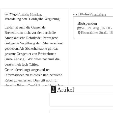
B
B
vor 2 Tagen
vor 2 Wochen
Amtliche Mitteilung
Veranstaltung
r
r
Verordnung betr. Goldgelbe Vergilbung!
e
e
Blutspenden
Leider ist auch die Gemeinde 
i
i
Sa., 29. Aug., 07:00 -
t
t
Breitenbrunn nicht vor der durch die 
e
e
Amerikanische Rebzikade übertragene 
n
n
Goldgelbe Vergilbung der Rebe verschont 
b
b
geblieben. Als Sicherheitszone gilt das 
r
r
gesamte Ortsgebiet von Breitenbrunn 
u
u
(siehe Anhang). Wir bitten nochmal die 
n
n
n
n
bereits mehrfach (Cities, 
a
a
Gemeindezeitung) ausgesendeten 
m
m
Informationen zu studieren und befallene 
N
N
Reben zu entfernen. Dies gilt auch für 
e
e
einzelne Reben. Gemäß Burgenländischen 
u
u
Artikel
Weinbaugesetz sind nicht gepflegte oder 
s
s
i
i
unzulässige Weingärten zu roden! Bitte 
e
e
helfen wir zusammen um unsere Winzer 
d
d
vor den prognostizierten Ernteausfällen 
l
l
und den daraus folgenden wirtschaftlichen 