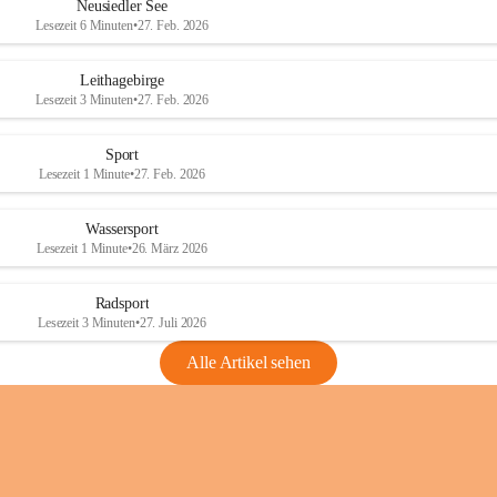
e
e
Neusiedler See
r
r
Lesezeit 6 Minuten
•
27. Feb. 2026
S
S
e
e
Leithagebirge
e
e
Lesezeit 3 Minuten
•
27. Feb. 2026
Sport
Lesezeit 1 Minute
•
27. Feb. 2026
Wassersport
Lesezeit 1 Minute
•
26. März 2026
Radsport
Lesezeit 3 Minuten
•
27. Juli 2026
Alle Artikel sehen