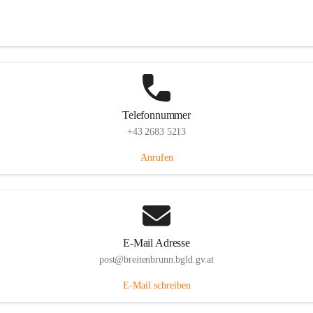
Eisenstädterstraße 18, 7091 Breitenbrunn am Neusiedler See, AUT
Auf Karte ansehen
Telefonnummer
+43 2683 5213
Anrufen
E-Mail Adresse
post@breitenbrunn.bgld.gv.at
E-Mail schreiben