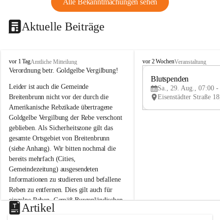
Alle Bekanntmachungen sehen
Aktuelle Beiträge
B
B
vor 1 Tag
vor 2 Wochen
Amtliche Mitteilung
Veranstaltung
r
r
Verordnung betr. Goldgelbe Vergilbung!
e
e
Blutspenden
Leider ist auch die Gemeinde 
i
i
Sa., 29. Aug., 07:00 -
t
t
Breitenbrunn nicht vor der durch die 
e
e
Amerikanische Rebzikade übertragene 
n
n
Goldgelbe Vergilbung der Rebe verschont 
b
b
geblieben. Als Sicherheitszone gilt das 
r
r
gesamte Ortsgebiet von Breitenbrunn 
u
u
(siehe Anhang). Wir bitten nochmal die 
n
n
n
n
bereits mehrfach (Cities, 
a
a
Gemeindezeitung) ausgesendeten 
m
m
Informationen zu studieren und befallene 
N
N
Reben zu entfernen. Dies gilt auch für 
e
e
einzelne Reben. Gemäß Burgenländischen 
u
u
Artikel
Weinbaugesetz sind nicht gepflegte oder 
s
s