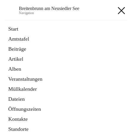
Breitenbrunn am Neusiedler See
Navigation
Breitenbrunn am Neusiedler See
Start
Amtstafel
Formulare
Beiträge
18 Schnellzugriffe
Artikel
Gemeindeservice
7 Schnellzugriffe
Alben
Veranstaltungen
+7
Müllkalender
Dateien
Öffnungszeiten
Kontakte
Hauptadresse
Standorte