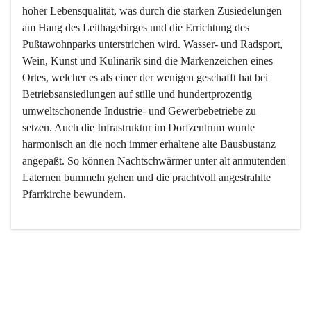
hoher Lebensqualität, was durch die starken Zusiedelungen 
am Hang des Leithagebirges und die Errichtung des 
Pußtawohnparks unterstrichen wird. Wasser- und Radsport, 
Wein, Kunst und Kulinarik sind die Markenzeichen eines 
Ortes, welcher es als einer der wenigen geschafft hat bei 
Betriebsansiedlungen auf stille und hundertprozentig 
umweltschonende Industrie- und Gewerbebetriebe zu 
setzen. Auch die Infrastruktur im Dorfzentrum wurde 
harmonisch an die noch immer erhaltene alte Bausbustanz 
angepaßt. So können Nachtschwärmer unter alt anmutenden 
Laternen bummeln gehen und die prachtvoll angestrahlte 
Pfarrkirche bewundern.

Der Weinbau dominert heute nicht mehr, ist aber integrativer 
Bestandteil der Kultur des Ortes, da man hier schon lange 
von Massenweinbau auf Qualitätsweinbau umgestellt hat. 
So ist es auch nicht verwunderlich, dass eines der historisch 
wertvollsten Gebäude die Ortsvinothek beherbergt und dass 
der Kellering ein beliebtes Ziel darstellt.
