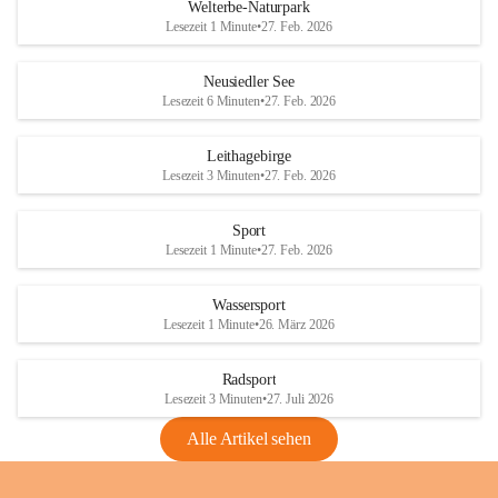
i
i
unzulässige Weingärten zu roden! Bitte 
Welterbe-Naturpark
e
e
helfen wir zusammen um unsere Winzer 
Lesezeit 1 Minute
•
27. Feb. 2026
d
d
vor den prognostizierten Ernteausfällen 
l
l
und den daraus folgenden wirtschaftlichen 
e
e
Neusiedler See
Schäden zu bewahren.
r
r
Lesezeit 6 Minuten
•
27. Feb. 2026
S
S
Verordnungen
e
e
Leithagebirge
04.08.2026
e
e
Lesezeit 3 Minuten
•
27. Feb. 2026
Maßnahmen zur Bekämpfung
der Goldgelben Vergilbung der
Sport
Rebe und der Amerikanischen
Lesezeit 1 Minute
•
27. Feb. 2026
Rebzikade
Anhang VBl. EU Nr. 18
Wassersport
_2026
Lesezeit 1 Minute
•
26. März 2026
1 Seite
•
1,4 MB
Radsport
VBl. EU Nr. 18_2026
Lesezeit 3 Minuten
•
27. Juli 2026
2 Seiten
•
2,1 MB
Alle Artikel sehen