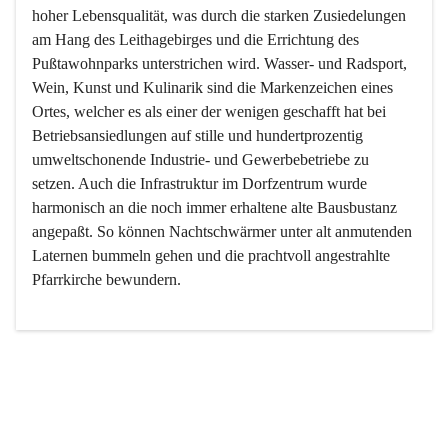
hoher Lebensqualität, was durch die starken Zusiedelungen 
am Hang des Leithagebirges und die Errichtung des 
Pußtawohnparks unterstrichen wird. Wasser- und Radsport, 
Wein, Kunst und Kulinarik sind die Markenzeichen eines 
Ortes, welcher es als einer der wenigen geschafft hat bei 
Betriebsansiedlungen auf stille und hundertprozentig 
umweltschonende Industrie- und Gewerbebetriebe zu 
setzen. Auch die Infrastruktur im Dorfzentrum wurde 
harmonisch an die noch immer erhaltene alte Bausbustanz 
angepaßt. So können Nachtschwärmer unter alt anmutenden 
Laternen bummeln gehen und die prachtvoll angestrahlte 
Pfarrkirche bewundern.

Der Weinbau dominert heute nicht mehr, ist aber integrativer 
Bestandteil der Kultur des Ortes, da man hier schon lange 
von Massenweinbau auf Qualitätsweinbau umgestellt hat. 
So ist es auch nicht verwunderlich, dass eines der historisch 
wertvollsten Gebäude die Ortsvinothek beherbergt und dass 
der Kellering ein beliebtes Ziel darstellt.
