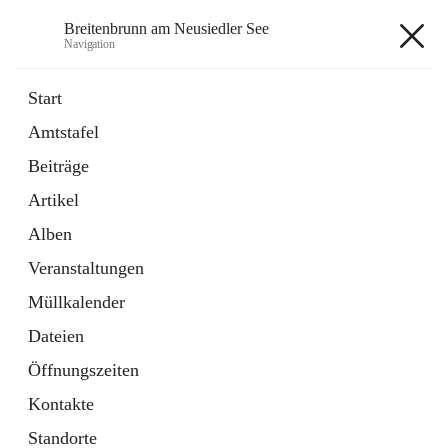
Breitenbrunn am Neusiedler See
Navigation
Breitenbrunn am Neusiedler See
Start
Amtstafel
Formulare
Beiträge
18 Schnellzugriffe
Artikel
Gemeindeservice
7 Schnellzugriffe
Alben
Veranstaltungen
+7
Müllkalender
Dateien
Öffnungszeiten
Kontakte
Hauptadresse
Standorte