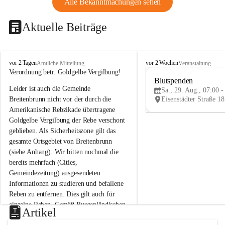
Alle Bekanntmachungen sehen
Aktuelle Beiträge
B
B
vor 2 Tagen
vor 2 Wochen
Amtliche Mitteilung
Veranstaltung
r
r
Verordnung betr. Goldgelbe Vergilbung!
e
e
Blutspenden
Leider ist auch die Gemeinde 
i
i
Sa., 29. Aug., 07:00 -
t
t
Breitenbrunn nicht vor der durch die 
e
e
Amerikanische Rebzikade übertragene 
n
n
Goldgelbe Vergilbung der Rebe verschont 
b
b
geblieben. Als Sicherheitszone gilt das 
r
r
gesamte Ortsgebiet von Breitenbrunn 
u
u
(siehe Anhang). Wir bitten nochmal die 
n
n
n
n
bereits mehrfach (Cities, 
a
a
Gemeindezeitung) ausgesendeten 
m
m
Informationen zu studieren und befallene 
N
N
Reben zu entfernen. Dies gilt auch für 
e
e
einzelne Reben. Gemäß Burgenländischen 
u
u
Artikel
Weinbaugesetz sind nicht gepflegte oder 
s
s