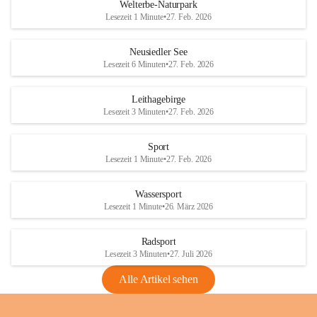
i
i
unzulässige Weingärten zu roden! Bitte 
Welterbe-Naturpark
e
e
helfen wir zusammen um unsere Winzer 
Lesezeit 1 Minute
•
27. Feb. 2026
d
d
vor den prognostizierten Ernteausfällen 
l
l
und den daraus folgenden wirtschaftlichen 
e
e
Neusiedler See
Schäden zu bewahren.
r
r
Lesezeit 6 Minuten
•
27. Feb. 2026
S
S
Verordnungen
e
e
Leithagebirge
04.08.2026
e
e
Lesezeit 3 Minuten
•
27. Feb. 2026
Maßnahmen zur Bekämpfung
der Goldgelben Vergilbung der
Sport
Rebe und der Amerikanischen
Lesezeit 1 Minute
•
27. Feb. 2026
Rebzikade
Anhang VBl. EU Nr. 18
Wassersport
_2026
Lesezeit 1 Minute
•
26. März 2026
1 Seite
•
1,4 MB
Radsport
VBl. EU Nr. 18_2026
Lesezeit 3 Minuten
•
27. Juli 2026
2 Seiten
•
2,1 MB
Alle Artikel sehen