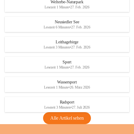
i
i
unzulässige Weingärten zu roden! Bitte 
Welterbe-Naturpark
e
e
helfen wir zusammen um unsere Winzer 
Lesezeit 1 Minute
•
27. Feb. 2026
d
d
vor den prognostizierten Ernteausfällen 
l
l
und den daraus folgenden wirtschaftlichen 
e
e
Neusiedler See
Schäden zu bewahren.
r
r
Lesezeit 6 Minuten
•
27. Feb. 2026
S
S
Verordnungen
e
e
Leithagebirge
04.08.2026
e
e
Lesezeit 3 Minuten
•
27. Feb. 2026
Maßnahmen zur Bekämpfung
der Goldgelben Vergilbung der
Sport
Rebe und der Amerikanischen
Lesezeit 1 Minute
•
27. Feb. 2026
Rebzikade
Anhang VBl. EU Nr. 18
Wassersport
_2026
Lesezeit 1 Minute
•
26. März 2026
1 Seite
•
1,4 MB
Radsport
VBl. EU Nr. 18_2026
Lesezeit 3 Minuten
•
27. Juli 2026
2 Seiten
•
2,1 MB
Alle Artikel sehen