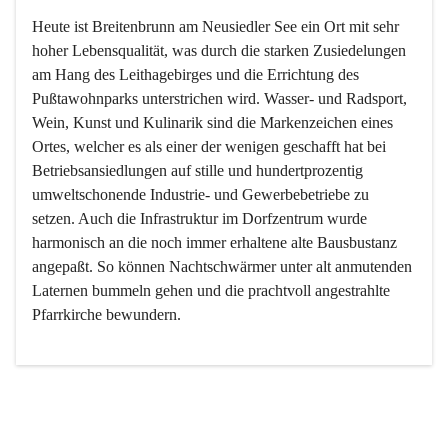
Heute ist Breitenbrunn am Neusiedler See ein Ort mit sehr 
hoher Lebensqualität, was durch die starken Zusiedelungen 
am Hang des Leithagebirges und die Errichtung des 
Pußtawohnparks unterstrichen wird. Wasser- und Radsport, 
Wein, Kunst und Kulinarik sind die Markenzeichen eines 
Ortes, welcher es als einer der wenigen geschafft hat bei 
Betriebsansiedlungen auf stille und hundertprozentig 
umweltschonende Industrie- und Gewerbebetriebe zu 
setzen. Auch die Infrastruktur im Dorfzentrum wurde 
harmonisch an die noch immer erhaltene alte Bausbustanz 
angepaßt. So können Nachtschwärmer unter alt anmutenden 
Laternen bummeln gehen und die prachtvoll angestrahlte 
Pfarrkirche bewundern.

Der Weinbau dominert heute nicht mehr, ist aber integrativer 
Bestandteil der Kultur des Ortes, da man hier schon lange 
von Massenweinbau auf Qualitätsweinbau umgestellt hat. 
So ist es auch nicht verwunderlich, dass eines der historisch 