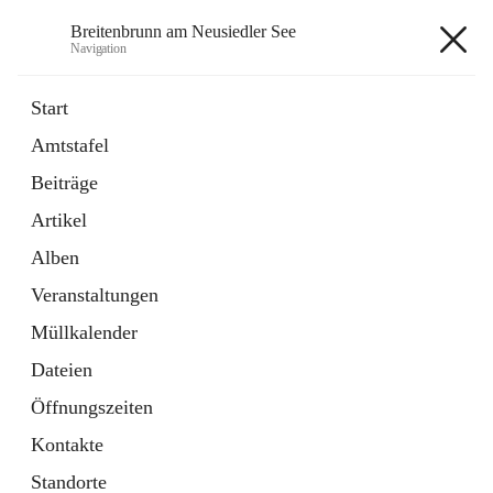
Breitenbrunn am Neusiedler See
Navigation
Breitenbrunn am Neusiedler See
Start
Amtstafel
Formulare
Beiträge
18 Schnellzugriffe
Artikel
Gemeindeservice
7 Schnellzugriffe
Alben
Veranstaltungen
+7
Müllkalender
Dateien
Öffnungszeiten
Kontakte
Hauptadresse
Standorte