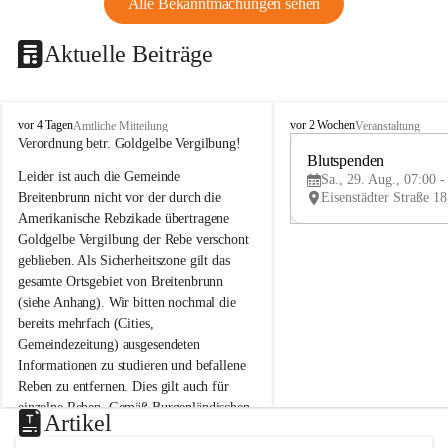
Alle Bekanntmachungen sehen
Aktuelle Beiträge
B
B
vor 4 Tagen
vor 2 Wochen
Amtliche Mitteilung
Veranstaltung
r
r
Verordnung betr. Goldgelbe Vergilbung!
e
e
Blutspenden
Leider ist auch die Gemeinde 
i
i
Sa., 29. Aug., 07:00 -
t
t
Breitenbrunn nicht vor der durch die 
e
e
Amerikanische Rebzikade übertragene 
n
n
Goldgelbe Vergilbung der Rebe verschont 
b
b
geblieben. Als Sicherheitszone gilt das 
r
r
gesamte Ortsgebiet von Breitenbrunn 
u
u
(siehe Anhang). Wir bitten nochmal die 
n
n
n
n
bereits mehrfach (Cities, 
a
a
Gemeindezeitung) ausgesendeten 
m
m
Informationen zu studieren und befallene 
N
N
Reben zu entfernen. Dies gilt auch für 
e
e
einzelne Reben. Gemäß Burgenländischen 
u
u
Artikel
Weinbaugesetz sind nicht gepflegte oder 
s
s