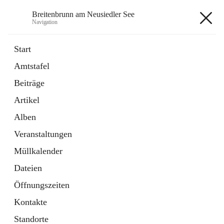
Breitenbrunn am Neusiedler See
Navigation
Breitenbrunn am Neusiedler See
Start
Amtstafel
Formulare
Beiträge
18 Schnellzugriffe
Artikel
Gemeindeservice
7 Schnellzugriffe
Alben
Veranstaltungen
+7
Müllkalender
Dateien
Öffnungszeiten
Kontakte
Hauptadresse
Standorte