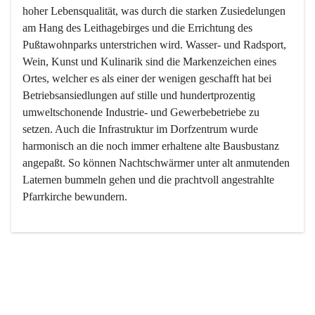
hoher Lebensqualität, was durch die starken Zusiedelungen 
am Hang des Leithagebirges und die Errichtung des 
Pußtawohnparks unterstrichen wird. Wasser- und Radsport, 
Wein, Kunst und Kulinarik sind die Markenzeichen eines 
Ortes, welcher es als einer der wenigen geschafft hat bei 
Betriebsansiedlungen auf stille und hundertprozentig 
umweltschonende Industrie- und Gewerbebetriebe zu 
setzen. Auch die Infrastruktur im Dorfzentrum wurde 
harmonisch an die noch immer erhaltene alte Bausbustanz 
angepaßt. So können Nachtschwärmer unter alt anmutenden 
Laternen bummeln gehen und die prachtvoll angestrahlte 
Pfarrkirche bewundern.

Der Weinbau dominert heute nicht mehr, ist aber integrativer 
Bestandteil der Kultur des Ortes, da man hier schon lange 
von Massenweinbau auf Qualitätsweinbau umgestellt hat. 
So ist es auch nicht verwunderlich, dass eines der historisch 
wertvollsten Gebäude die Ortsvinothek beherbergt und dass 
der Kellering ein beliebtes Ziel darstellt.
