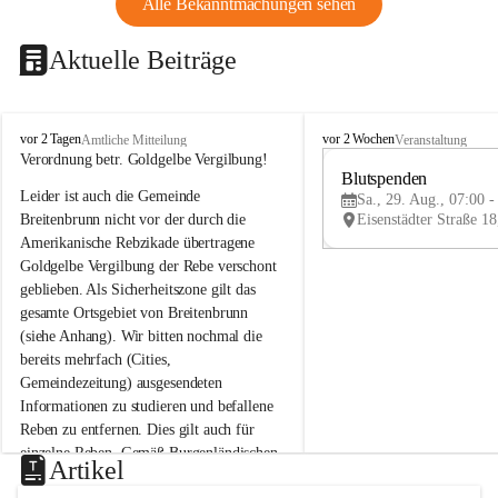
Alle Bekanntmachungen sehen
Aktuelle Beiträge
B
B
vor 2 Tagen
vor 2 Wochen
Amtliche Mitteilung
Veranstaltung
r
r
Verordnung betr. Goldgelbe Vergilbung!
e
e
Blutspenden
Leider ist auch die Gemeinde 
i
i
Sa., 29. Aug., 07:00 -
t
t
Breitenbrunn nicht vor der durch die 
e
e
Amerikanische Rebzikade übertragene 
n
n
Goldgelbe Vergilbung der Rebe verschont 
b
b
geblieben. Als Sicherheitszone gilt das 
r
r
gesamte Ortsgebiet von Breitenbrunn 
u
u
(siehe Anhang). Wir bitten nochmal die 
n
n
n
n
bereits mehrfach (Cities, 
a
a
Gemeindezeitung) ausgesendeten 
m
m
Informationen zu studieren und befallene 
N
N
Reben zu entfernen. Dies gilt auch für 
e
e
einzelne Reben. Gemäß Burgenländischen 
u
u
Artikel
Weinbaugesetz sind nicht gepflegte oder 
s
s