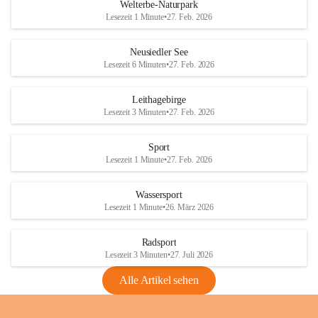
i
i
unzulässige Weingärten zu roden! Bitte 
Welterbe-Naturpark
e
e
helfen wir zusammen um unsere Winzer 
Lesezeit 1 Minute
•
27. Feb. 2026
d
d
vor den prognostizierten Ernteausfällen 
l
l
und den daraus folgenden wirtschaftlichen 
e
e
Neusiedler See
Schäden zu bewahren.
r
r
Lesezeit 6 Minuten
•
27. Feb. 2026
S
S
Verordnungen
e
e
Leithagebirge
04.08.2026
e
e
Lesezeit 3 Minuten
•
27. Feb. 2026
Maßnahmen zur Bekämpfung
der Goldgelben Vergilbung der
Sport
Rebe und der Amerikanischen
Lesezeit 1 Minute
•
27. Feb. 2026
Rebzikade
Anhang VBl. EU Nr. 18
Wassersport
_2026
Lesezeit 1 Minute
•
26. März 2026
1 Seite
•
1,4 MB
Radsport
VBl. EU Nr. 18_2026
Lesezeit 3 Minuten
•
27. Juli 2026
2 Seiten
•
2,1 MB
Alle Artikel sehen