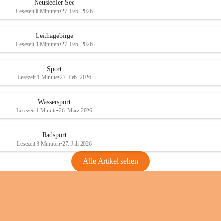
e
e
Neusiedler See
r
r
Lesezeit 6 Minuten
•
27. Feb. 2026
S
S
e
e
Leithagebirge
e
e
Lesezeit 3 Minuten
•
27. Feb. 2026
Sport
Lesezeit 1 Minute
•
27. Feb. 2026
Wassersport
Lesezeit 1 Minute
•
26. März 2026
Radsport
Lesezeit 3 Minuten
•
27. Juli 2026
Alle Artikel sehen