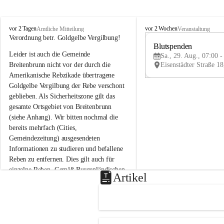
B
B
vor 2 Tagen
vor 2 Wochen
Amtliche Mitteilung
Veranstaltung
r
r
Verordnung betr. Goldgelbe Vergilbung!
e
e
Blutspenden
Leider ist auch die Gemeinde 
i
i
Sa., 29. Aug., 07:00 -
t
t
Breitenbrunn nicht vor der durch die 
e
e
Amerikanische Rebzikade übertragene 
n
n
Goldgelbe Vergilbung der Rebe verschont 
b
b
geblieben. Als Sicherheitszone gilt das 
r
r
gesamte Ortsgebiet von Breitenbrunn 
u
u
(siehe Anhang). Wir bitten nochmal die 
n
n
n
n
bereits mehrfach (Cities, 
a
a
Gemeindezeitung) ausgesendeten 
m
m
Informationen zu studieren und befallene 
N
N
Reben zu entfernen. Dies gilt auch für 
e
e
einzelne Reben. Gemäß Burgenländischen 
u
u
Artikel
Weinbaugesetz sind nicht gepflegte oder 
s
s
i
i
unzulässige Weingärten zu roden! Bitte 
e
e
helfen wir zusammen um unsere Winzer 
d
d
vor den prognostizierten Ernteausfällen 
l
l
und den daraus folgenden wirtschaftlichen 