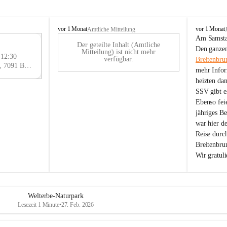
B
B
vor 1 Monat
vor 1 Monat
Amtliche Mitteilung
r
r
Am Samstag
Der geteilte Inhalt (Amtliche
e
e
29
Den ganzen
Mitteilung) ist nicht mehr
i
i
 12:30
AU
verfügbar.
Breitenbru
t
t
Eisenstädter Straße 18, 7091 Breitenbrunn am Neusiedler See, AUT
G
mehr Infor
e
e
heizten da
n
n
SSV gibt es
b
b
r
r
Ebenso feie
u
u
jähriges B
n
n
war hier d
n
n
Reise durc
a
a
Breitenbrun
m
m
Wir gratul
N
N
e
e
u
u
s
s
i
i
Welterbe-Naturpark
e
e
Lesezeit 1 Minute
•
27. Feb. 2026
d
d
l
l