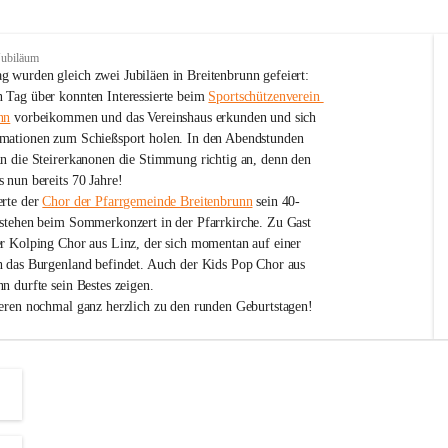
Jubiläum
 wurden gleich zwei Jubiläen in Breitenbrunn gefeiert: 
 Tag über konnten Interessierte beim 
Sportschützenverein 
nn
 vorbeikommen und das Vereinshaus erkunden und sich 
mationen zum Schießsport holen. In den Abendstunden 
nn die Steirerkanonen die Stimmung richtig an, denn den 
 nun bereits 70 Jahre!
rte der 
Chor der Pfarrgemeinde Breitenbrunn
 sein 40-
estehen beim Sommerkonzert in der Pfarrkirche. Zu Gast 
er Kolping Chor aus Linz, der sich momentan auf einer 
h das Burgenland befindet. Auch der Kids Pop Chor aus 
n durfte sein Bestes zeigen.
ieren nochmal ganz herzlich zu den runden Geburtstagen!