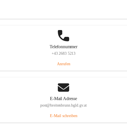
Eisenstädterstraße 18, 7091 Breitenbrunn am Neusiedler See, AUT
Auf Karte ansehen
Telefonnummer
+43 2683 5213
Anrufen
E-Mail Adresse
post@breitenbrunn.bgld.gv.at
E-Mail schreiben