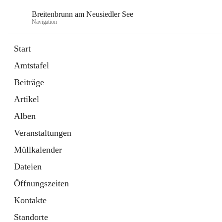
Breitenbrunn am Neusiedler See
Navigation
Start
Amtstafel
Formulare
Beiträge
18 Schnellzugriffe
Artikel
Gemeindeservice
7 Schnellzugriffe
Alben
Veranstaltungen
Müllkalender
Dateien
Öffnungszeiten
Kontakte
Standorte