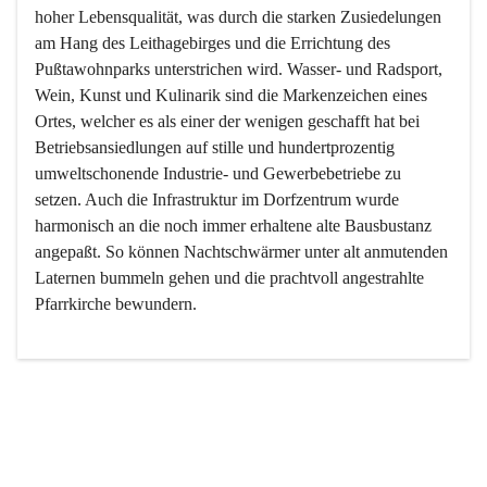
hoher Lebensqualität, was durch die starken Zusiedelungen 
am Hang des Leithagebirges und die Errichtung des 
Pußtawohnparks unterstrichen wird. Wasser- und Radsport, 
Wein, Kunst und Kulinarik sind die Markenzeichen eines 
Ortes, welcher es als einer der wenigen geschafft hat bei 
Betriebsansiedlungen auf stille und hundertprozentig 
umweltschonende Industrie- und Gewerbebetriebe zu 
setzen. Auch die Infrastruktur im Dorfzentrum wurde 
harmonisch an die noch immer erhaltene alte Bausbustanz 
angepaßt. So können Nachtschwärmer unter alt anmutenden 
Laternen bummeln gehen und die prachtvoll angestrahlte 
Pfarrkirche bewundern.

Der Weinbau dominert heute nicht mehr, ist aber integrativer 
Bestandteil der Kultur des Ortes, da man hier schon lange 
von Massenweinbau auf Qualitätsweinbau umgestellt hat. 
So ist es auch nicht verwunderlich, dass eines der historisch 
wertvollsten Gebäude die Ortsvinothek beherbergt und dass 
der Kellering ein beliebtes Ziel darstellt.
