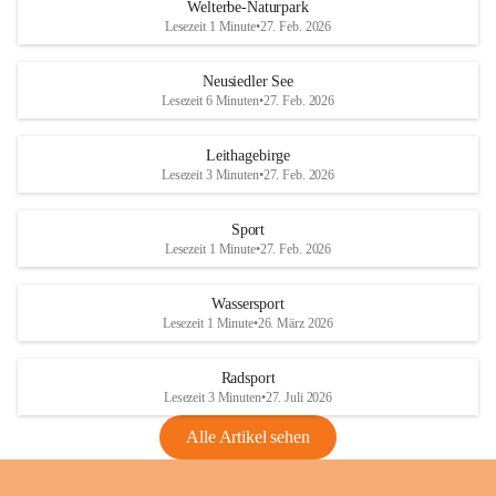
i
i
unzulässige Weingärten zu roden! Bitte 
Welterbe-Naturpark
e
e
helfen wir zusammen um unsere Winzer 
Lesezeit 1 Minute
•
27. Feb. 2026
d
d
vor den prognostizierten Ernteausfällen 
l
l
und den daraus folgenden wirtschaftlichen 
e
e
Neusiedler See
Schäden zu bewahren.
r
r
Lesezeit 6 Minuten
•
27. Feb. 2026
S
S
Verordnungen
e
e
Leithagebirge
04.08.2026
e
e
Lesezeit 3 Minuten
•
27. Feb. 2026
Maßnahmen zur Bekämpfung
der Goldgelben Vergilbung der
Sport
Rebe und der Amerikanischen
Lesezeit 1 Minute
•
27. Feb. 2026
Rebzikade
Anhang VBl. EU Nr. 18
Wassersport
_2026
Lesezeit 1 Minute
•
26. März 2026
1 Seite
•
1,4 MB
Radsport
VBl. EU Nr. 18_2026
Lesezeit 3 Minuten
•
27. Juli 2026
2 Seiten
•
2,1 MB
Alle Artikel sehen