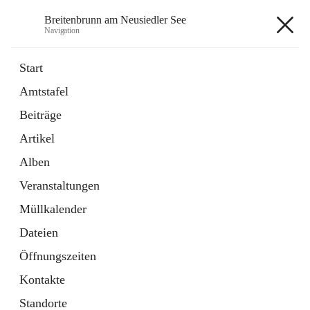
Breitenbrunn am Neusiedler See
Navigation
Breitenbrunn am Neusiedler See
Start
Amtstafel
Formulare
Beiträge
18 Schnellzugriffe
Artikel
Gemeindeservice
7 Schnellzugriffe
Alben
Veranstaltungen
+7
Müllkalender
Dateien
Öffnungszeiten
Kontakte
Hauptadresse
Standorte