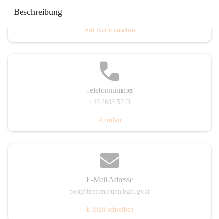
Eisenstädterstraße 18, 7091 Breitenbrunn am Neusiedler
Beschreibung
See, AUT
Auf Karte ansehen
Telefonnummer
+43 2683 5213
Anrufen
E-Mail Adresse
post@breitenbrunn.bgld.gv.at
E-Mail schreiben