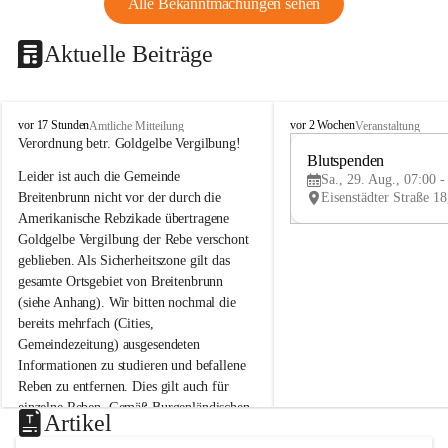
Alle Bekanntmachungen sehen
Aktuelle Beiträge
B
B
vor 17 Stunden
vor 2 Wochen
Amtliche Mitteilung
Veranstaltung
r
r
Verordnung betr. Goldgelbe Vergilbung!
e
e
Blutspenden
Leider ist auch die Gemeinde 
i
i
Sa., 29. Aug., 07:00 -
t
t
Breitenbrunn nicht vor der durch die 
e
e
Amerikanische Rebzikade übertragene 
n
n
Goldgelbe Vergilbung der Rebe verschont 
b
b
geblieben. Als Sicherheitszone gilt das 
r
r
gesamte Ortsgebiet von Breitenbrunn 
u
u
(siehe Anhang). Wir bitten nochmal die 
n
n
n
n
bereits mehrfach (Cities, 
a
a
Gemeindezeitung) ausgesendeten 
m
m
Informationen zu studieren und befallene 
N
N
Reben zu entfernen. Dies gilt auch für 
e
e
einzelne Reben. Gemäß Burgenländischen 
u
u
Artikel
Weinbaugesetz sind nicht gepflegte oder 
s
s