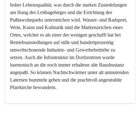
hoher Lebensqualität, was durch die starken Zusiedelungen 
am Hang des Leithagebirges und die Errichtung des 
Pußtawohnparks unterstrichen wird. Wasser- und Radsport, 
Wein, Kunst und Kulinarik sind die Markenzeichen eines 
Ortes, welcher es als einer der wenigen geschafft hat bei 
Betriebsansiedlungen auf stille und hundertprozentig 
umweltschonende Industrie- und Gewerbebetriebe zu 
setzen. Auch die Infrastruktur im Dorfzentrum wurde 
harmonisch an die noch immer erhaltene alte Bausbustanz 
angepaßt. So können Nachtschwärmer unter alt anmutenden 
Laternen bummeln gehen und die prachtvoll angestrahlte 
Pfarrkirche bewundern.

Der Weinbau dominert heute nicht mehr, ist aber integrativer 
Bestandteil der Kultur des Ortes, da man hier schon lange 
von Massenweinbau auf Qualitätsweinbau umgestellt hat. 
So ist es auch nicht verwunderlich, dass eines der historisch 
wertvollsten Gebäude die Ortsvinothek beherbergt und dass 
der Kellering ein beliebtes Ziel darstellt.
