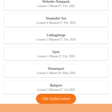
i
i
unzulässige Weingärten zu roden! Bitte 
Welterbe-Naturpark
e
e
helfen wir zusammen um unsere Winzer 
Lesezeit 1 Minute
•
27. Feb. 2026
d
d
vor den prognostizierten Ernteausfällen 
l
l
und den daraus folgenden wirtschaftlichen 
e
e
Neusiedler See
Schäden zu bewahren.
r
r
Lesezeit 6 Minuten
•
27. Feb. 2026
S
S
Verordnungen
e
e
Leithagebirge
04.08.2026
e
e
Lesezeit 3 Minuten
•
27. Feb. 2026
Maßnahmen zur Bekämpfung
der Goldgelben Vergilbung der
Sport
Rebe und der Amerikanischen
Lesezeit 1 Minute
•
27. Feb. 2026
Rebzikade
Anhang VBl. EU Nr. 18
Wassersport
_2026
Lesezeit 1 Minute
•
26. März 2026
1 Seite
•
1,4 MB
Radsport
VBl. EU Nr. 18_2026
Lesezeit 3 Minuten
•
27. Juli 2026
2 Seiten
•
2,1 MB
Alle Artikel sehen