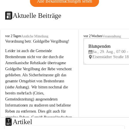
Alle Bekanntmachungen sehen
Aktuelle Beiträge
B
B
vor 2 Tagen
vor 2 Wochen
Amtliche Mitteilung
Veranstaltung
r
r
Verordnung betr. Goldgelbe Vergilbung!
e
e
Blutspenden
Leider ist auch die Gemeinde 
i
i
Sa., 29. Aug., 07:00 -
t
t
Breitenbrunn nicht vor der durch die 
e
e
Amerikanische Rebzikade übertragene 
n
n
Goldgelbe Vergilbung der Rebe verschont 
b
b
geblieben. Als Sicherheitszone gilt das 
r
r
gesamte Ortsgebiet von Breitenbrunn 
u
u
(siehe Anhang). Wir bitten nochmal die 
n
n
n
n
bereits mehrfach (Cities, 
a
a
Gemeindezeitung) ausgesendeten 
m
m
Informationen zu studieren und befallene 
N
N
Reben zu entfernen. Dies gilt auch für 
e
e
einzelne Reben. Gemäß Burgenländischen 
u
u
Artikel
Weinbaugesetz sind nicht gepflegte oder 
s
s