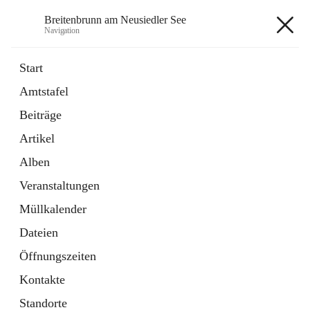
Breitenbrunn am Neusiedler See
Navigation
Breitenbrunn am Neusiedler See
Start
Amtstafel
Formulare
Beiträge
18 Schnellzugriffe
Artikel
Gemeindeservice
7 Schnellzugriffe
Alben
Veranstaltungen
+7
Müllkalender
Dateien
Öffnungszeiten
Kontakte
Hauptadresse
Standorte