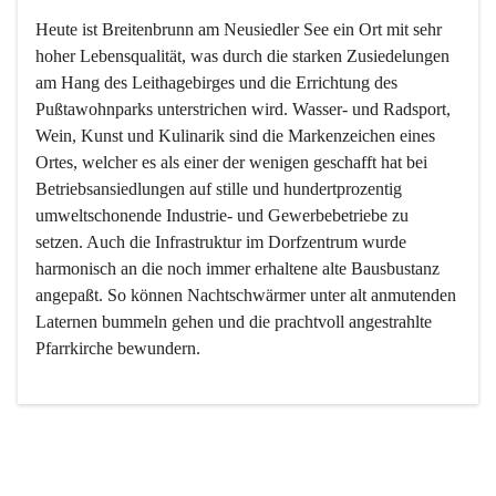
Heute ist Breitenbrunn am Neusiedler See ein Ort mit sehr 
hoher Lebensqualität, was durch die starken Zusiedelungen 
am Hang des Leithagebirges und die Errichtung des 
Pußtawohnparks unterstrichen wird. Wasser- und Radsport, 
Wein, Kunst und Kulinarik sind die Markenzeichen eines 
Ortes, welcher es als einer der wenigen geschafft hat bei 
Betriebsansiedlungen auf stille und hundertprozentig 
umweltschonende Industrie- und Gewerbebetriebe zu 
setzen. Auch die Infrastruktur im Dorfzentrum wurde 
harmonisch an die noch immer erhaltene alte Bausbustanz 
angepaßt. So können Nachtschwärmer unter alt anmutenden 
Laternen bummeln gehen und die prachtvoll angestrahlte 
Pfarrkirche bewundern.

Der Weinbau dominert heute nicht mehr, ist aber integrativer 
Bestandteil der Kultur des Ortes, da man hier schon lange 
von Massenweinbau auf Qualitätsweinbau umgestellt hat. 
So ist es auch nicht verwunderlich, dass eines der historisch 