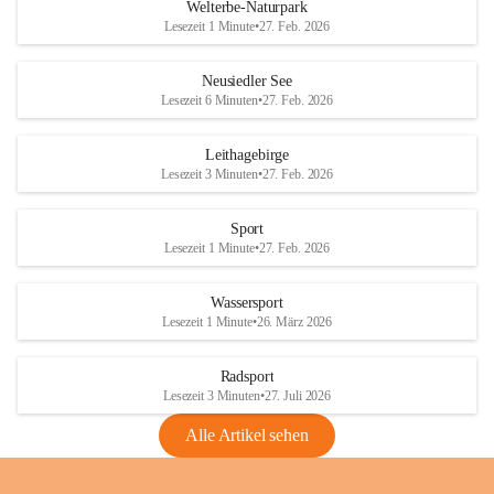
i
i
unzulässige Weingärten zu roden! Bitte 
Welterbe-Naturpark
e
e
helfen wir zusammen um unsere Winzer 
Lesezeit 1 Minute
•
27. Feb. 2026
d
d
vor den prognostizierten Ernteausfällen 
l
l
und den daraus folgenden wirtschaftlichen 
e
e
Neusiedler See
Schäden zu bewahren.
r
r
Lesezeit 6 Minuten
•
27. Feb. 2026
S
S
Verordnungen
e
e
Leithagebirge
04.08.2026
e
e
Lesezeit 3 Minuten
•
27. Feb. 2026
Maßnahmen zur Bekämpfung
der Goldgelben Vergilbung der
Sport
Rebe und der Amerikanischen
Lesezeit 1 Minute
•
27. Feb. 2026
Rebzikade
Anhang VBl. EU Nr. 18
Wassersport
_2026
Lesezeit 1 Minute
•
26. März 2026
1 Seite
•
1,4 MB
Radsport
VBl. EU Nr. 18_2026
Lesezeit 3 Minuten
•
27. Juli 2026
2 Seiten
•
2,1 MB
Alle Artikel sehen