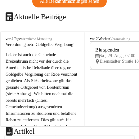
Alle Bekanntmachungen sehen
Aktuelle Beiträge
B
B
vor 4 Tagen
vor 2 Wochen
Amtliche Mitteilung
Veranstaltung
r
r
Verordnung betr. Goldgelbe Vergilbung!
e
e
Blutspenden
Leider ist auch die Gemeinde 
i
i
Sa., 29. Aug., 07:00 -
t
t
Breitenbrunn nicht vor der durch die 
e
e
Amerikanische Rebzikade übertragene 
n
n
Goldgelbe Vergilbung der Rebe verschont 
b
b
geblieben. Als Sicherheitszone gilt das 
r
r
gesamte Ortsgebiet von Breitenbrunn 
u
u
(siehe Anhang). Wir bitten nochmal die 
n
n
n
n
bereits mehrfach (Cities, 
a
a
Gemeindezeitung) ausgesendeten 
m
m
Informationen zu studieren und befallene 
N
N
Reben zu entfernen. Dies gilt auch für 
e
e
einzelne Reben. Gemäß Burgenländischen 
u
u
Artikel
Weinbaugesetz sind nicht gepflegte oder 
s
s