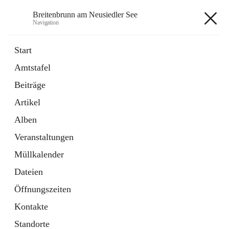
Breitenbrunn am Neusiedler See
Navigation
Breitenbrunn am Neusiedler See
Start
Amtstafel
Formulare
Beiträge
18 Schnellzugriffe
Artikel
Gemeindeservice
7 Schnellzugriffe
Alben
Veranstaltungen
+7
Müllkalender
Dateien
Öffnungszeiten
Kontakte
Hauptadresse
Standorte