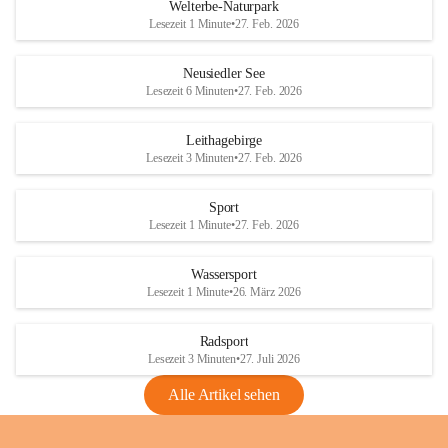
i
i
unzulässige Weingärten zu roden! Bitte 
Welterbe-Naturpark
e
e
helfen wir zusammen um unsere Winzer 
Lesezeit 1 Minute
•
27. Feb. 2026
d
d
vor den prognostizierten Ernteausfällen 
l
l
und den daraus folgenden wirtschaftlichen 
e
e
Neusiedler See
Schäden zu bewahren.
r
r
Lesezeit 6 Minuten
•
27. Feb. 2026
S
S
Verordnungen
e
e
Leithagebirge
04.08.2026
e
e
Lesezeit 3 Minuten
•
27. Feb. 2026
Maßnahmen zur Bekämpfung
der Goldgelben Vergilbung der
Sport
Rebe und der Amerikanischen
Lesezeit 1 Minute
•
27. Feb. 2026
Rebzikade
Anhang VBl. EU Nr. 18
Wassersport
_2026
Lesezeit 1 Minute
•
26. März 2026
1 Seite
•
1,4 MB
Radsport
VBl. EU Nr. 18_2026
Lesezeit 3 Minuten
•
27. Juli 2026
2 Seiten
•
2,1 MB
Alle Artikel sehen