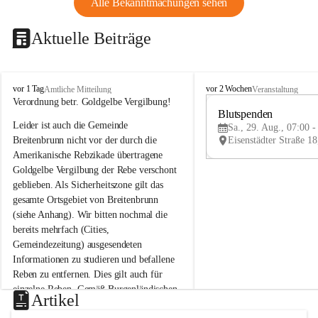
Alle Bekanntmachungen sehen
Aktuelle Beiträge
B
B
vor 1 Tag
vor 2 Wochen
Amtliche Mitteilung
Veranstaltung
r
r
Verordnung betr. Goldgelbe Vergilbung!
e
e
Blutspenden
Leider ist auch die Gemeinde 
i
i
Sa., 29. Aug., 07:00 -
t
t
Breitenbrunn nicht vor der durch die 
e
e
Amerikanische Rebzikade übertragene 
n
n
Goldgelbe Vergilbung der Rebe verschont 
b
b
geblieben. Als Sicherheitszone gilt das 
r
r
gesamte Ortsgebiet von Breitenbrunn 
u
u
(siehe Anhang). Wir bitten nochmal die 
n
n
n
n
bereits mehrfach (Cities, 
a
a
Gemeindezeitung) ausgesendeten 
m
m
Informationen zu studieren und befallene 
N
N
Reben zu entfernen. Dies gilt auch für 
e
e
einzelne Reben. Gemäß Burgenländischen 
u
u
Artikel
Weinbaugesetz sind nicht gepflegte oder 
s
s