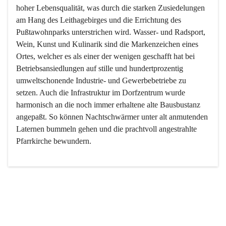
hoher Lebensqualität, was durch die starken Zusiedelungen 
am Hang des Leithagebirges und die Errichtung des 
Pußtawohnparks unterstrichen wird. Wasser- und Radsport, 
Wein, Kunst und Kulinarik sind die Markenzeichen eines 
Ortes, welcher es als einer der wenigen geschafft hat bei 
Betriebsansiedlungen auf stille und hundertprozentig 
umweltschonende Industrie- und Gewerbebetriebe zu 
setzen. Auch die Infrastruktur im Dorfzentrum wurde 
harmonisch an die noch immer erhaltene alte Bausbustanz 
angepaßt. So können Nachtschwärmer unter alt anmutenden 
Laternen bummeln gehen und die prachtvoll angestrahlte 
Pfarrkirche bewundern.

Der Weinbau dominert heute nicht mehr, ist aber integrativer 
Bestandteil der Kultur des Ortes, da man hier schon lange 
von Massenweinbau auf Qualitätsweinbau umgestellt hat. 
So ist es auch nicht verwunderlich, dass eines der historisch 
wertvollsten Gebäude die Ortsvinothek beherbergt und dass 
der Kellering ein beliebtes Ziel darstellt.
