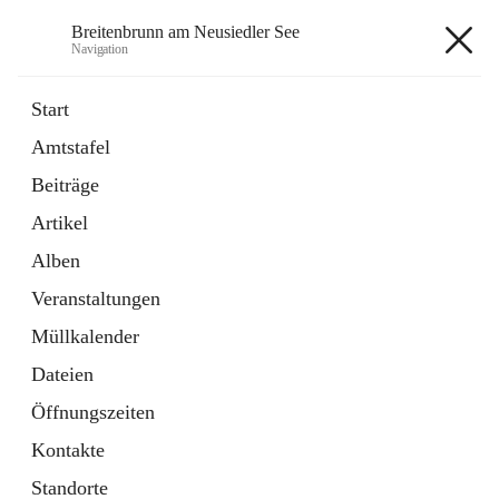
Breitenbrunn am Neusiedler See
Navigation
Breitenbrunn am Neusiedler See
Start
Amtstafel
Formulare
Beiträge
18 Schnellzugriffe
Artikel
Gemeindeservice
7 Schnellzugriffe
Alben
Veranstaltungen
+7
Müllkalender
Dateien
Öffnungszeiten
Kontakte
Hauptadresse
Standorte