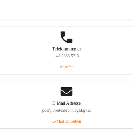
Eisenstädterstraße 18, 7091 Breitenbrunn am Neusiedler See, AUT
Auf Karte ansehen
Telefonnummer
+43 2683 5213
Anrufen
E-Mail Adresse
post@breitenbrunn.bgld.gv.at
E-Mail schreiben