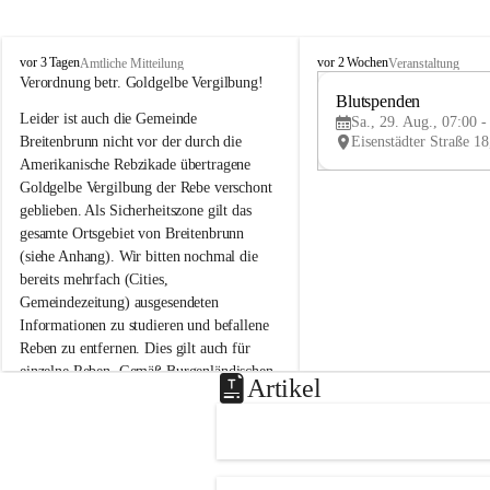
B
B
vor 3 Tagen
vor 2 Wochen
Amtliche Mitteilung
Veranstaltung
r
r
Verordnung betr. Goldgelbe Vergilbung!
e
e
Blutspenden
Leider ist auch die Gemeinde 
i
i
Sa., 29. Aug., 07:00 -
t
t
Breitenbrunn nicht vor der durch die 
e
e
Amerikanische Rebzikade übertragene 
n
n
Goldgelbe Vergilbung der Rebe verschont 
b
b
geblieben. Als Sicherheitszone gilt das 
r
r
gesamte Ortsgebiet von Breitenbrunn 
u
u
(siehe Anhang). Wir bitten nochmal die 
n
n
n
n
bereits mehrfach (Cities, 
a
a
Gemeindezeitung) ausgesendeten 
m
m
Informationen zu studieren und befallene 
N
N
Reben zu entfernen. Dies gilt auch für 
e
e
einzelne Reben. Gemäß Burgenländischen 
u
u
Artikel
Weinbaugesetz sind nicht gepflegte oder 
s
s
i
i
unzulässige Weingärten zu roden! Bitte 
e
e
helfen wir zusammen um unsere Winzer 
d
d
vor den prognostizierten Ernteausfällen 
l
l
und den daraus folgenden wirtschaftlichen 