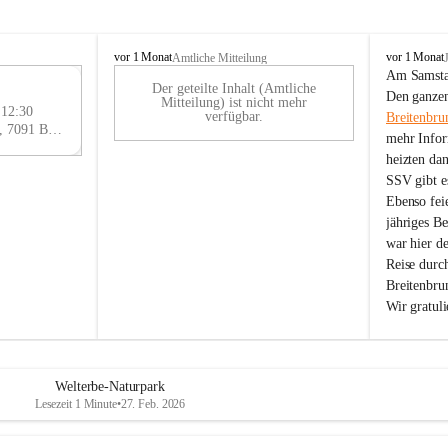
B
B
vor 1 Monat
vor 1 Monat
Amtliche Mitteilung
r
r
Am Samstag
Der geteilte Inhalt (Amtliche
e
e
29
Den ganzen
Mitteilung) ist nicht mehr
i
i
 12:30
AU
verfügbar.
Breitenbru
t
t
Eisenstädter Straße 18, 7091 Breitenbrunn am Neusiedler See, AUT
G
mehr Infor
e
e
heizten da
n
n
SSV gibt es
b
b
r
r
Ebenso feie
u
u
jähriges B
n
n
war hier d
n
n
Reise durc
a
a
Breitenbrun
m
m
Wir gratul
N
N
e
e
u
u
s
s
i
i
Welterbe-Naturpark
e
e
Lesezeit 1 Minute
•
27. Feb. 2026
d
d
l
l