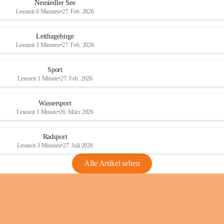
e
e
Neusiedler See
r
r
Lesezeit 6 Minuten
•
27. Feb. 2026
S
S
e
e
Leithagebirge
e
e
Lesezeit 3 Minuten
•
27. Feb. 2026
Sport
Lesezeit 1 Minute
•
27. Feb. 2026
Wassersport
Lesezeit 1 Minute
•
26. März 2026
Radsport
Lesezeit 3 Minuten
•
27. Juli 2026
Alle Artikel sehen