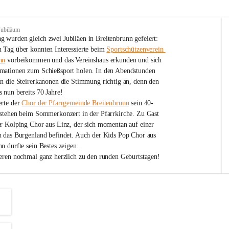
Jubiläum
 wurden gleich zwei Jubiläen in Breitenbrunn gefeiert: 
 Tag über konnten Interessierte beim 
Sportschützenverein 
nn
 vorbeikommen und das Vereinshaus erkunden und sich 
mationen zum Schießsport holen. In den Abendstunden 
nn die Steirerkanonen die Stimmung richtig an, denn den 
 nun bereits 70 Jahre!
rte der 
Chor der Pfarrgemeinde Breitenbrunn
 sein 40-
estehen beim Sommerkonzert in der Pfarrkirche. Zu Gast 
er Kolping Chor aus Linz, der sich momentan auf einer 
h das Burgenland befindet. Auch der Kids Pop Chor aus 
n durfte sein Bestes zeigen.
ieren nochmal ganz herzlich zu den runden Geburtstagen!