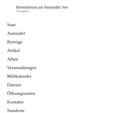
Breitenbrunn am Neusiedler See
Navigation
Start
Amtstafel
Formulare
Beiträge
18 Schnellzugriffe
Artikel
Gemeindeservice
7 Schnellzugriffe
Alben
Veranstaltungen
Müllkalender
Dateien
Öffnungszeiten
Kontakte
Standorte