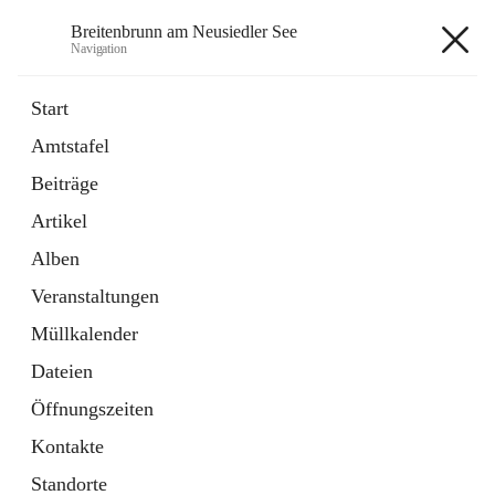
Breitenbrunn am Neusiedler See
Navigation
Breitenbrunn am Neusiedler See
Start
Amtstafel
Formulare
Beiträge
18 Schnellzugriffe
Artikel
Gemeindeservice
7 Schnellzugriffe
Alben
Veranstaltungen
+7
Müllkalender
Dateien
Öffnungszeiten
Kontakte
Hauptadresse
Standorte