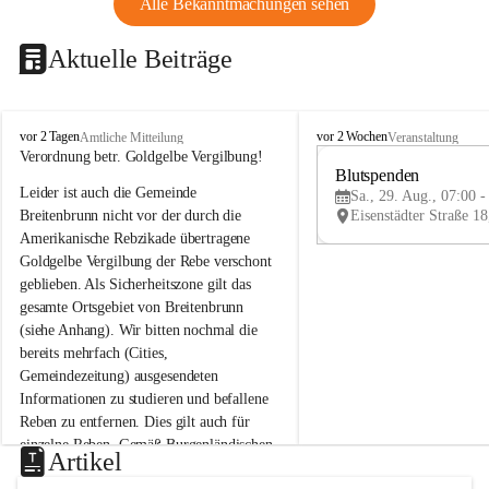
Alle Bekanntmachungen sehen
Aktuelle Beiträge
B
B
vor 2 Tagen
vor 2 Wochen
Amtliche Mitteilung
Veranstaltung
r
r
Verordnung betr. Goldgelbe Vergilbung!
e
e
Blutspenden
Leider ist auch die Gemeinde 
i
i
Sa., 29. Aug., 07:00 -
t
t
Breitenbrunn nicht vor der durch die 
e
e
Amerikanische Rebzikade übertragene 
n
n
Goldgelbe Vergilbung der Rebe verschont 
b
b
geblieben. Als Sicherheitszone gilt das 
r
r
gesamte Ortsgebiet von Breitenbrunn 
u
u
(siehe Anhang). Wir bitten nochmal die 
n
n
n
n
bereits mehrfach (Cities, 
a
a
Gemeindezeitung) ausgesendeten 
m
m
Informationen zu studieren und befallene 
N
N
Reben zu entfernen. Dies gilt auch für 
e
e
einzelne Reben. Gemäß Burgenländischen 
u
u
Artikel
Weinbaugesetz sind nicht gepflegte oder 
s
s