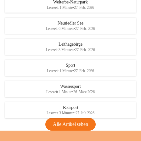
i
i
unzulässige Weingärten zu roden! Bitte 
Welterbe-Naturpark
e
e
helfen wir zusammen um unsere Winzer 
Lesezeit 1 Minute
•
27. Feb. 2026
d
d
vor den prognostizierten Ernteausfällen 
l
l
und den daraus folgenden wirtschaftlichen 
e
e
Neusiedler See
Schäden zu bewahren.
r
r
Lesezeit 6 Minuten
•
27. Feb. 2026
S
S
Verordnungen
e
e
Leithagebirge
04.08.2026
e
e
Lesezeit 3 Minuten
•
27. Feb. 2026
Maßnahmen zur Bekämpfung
der Goldgelben Vergilbung der
Sport
Rebe und der Amerikanischen
Lesezeit 1 Minute
•
27. Feb. 2026
Rebzikade
Anhang VBl. EU Nr. 18
Wassersport
_2026
Lesezeit 1 Minute
•
26. März 2026
1 Seite
•
1,4 MB
Radsport
VBl. EU Nr. 18_2026
Lesezeit 3 Minuten
•
27. Juli 2026
2 Seiten
•
2,1 MB
Alle Artikel sehen