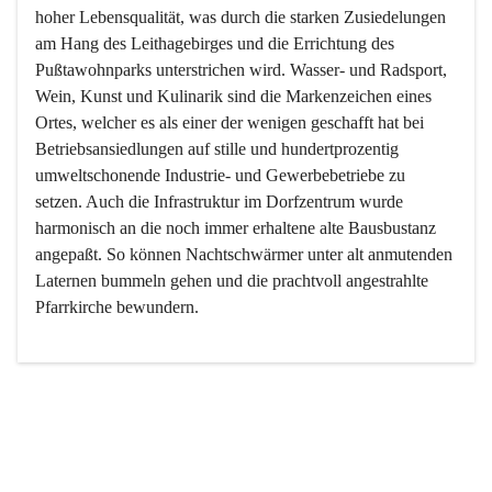
hoher Lebensqualität, was durch die starken Zusiedelungen 
am Hang des Leithagebirges und die Errichtung des 
Pußtawohnparks unterstrichen wird. Wasser- und Radsport, 
Wein, Kunst und Kulinarik sind die Markenzeichen eines 
Ortes, welcher es als einer der wenigen geschafft hat bei 
Betriebsansiedlungen auf stille und hundertprozentig 
umweltschonende Industrie- und Gewerbebetriebe zu 
setzen. Auch die Infrastruktur im Dorfzentrum wurde 
harmonisch an die noch immer erhaltene alte Bausbustanz 
angepaßt. So können Nachtschwärmer unter alt anmutenden 
Laternen bummeln gehen und die prachtvoll angestrahlte 
Pfarrkirche bewundern.

Der Weinbau dominert heute nicht mehr, ist aber integrativer 
Bestandteil der Kultur des Ortes, da man hier schon lange 
von Massenweinbau auf Qualitätsweinbau umgestellt hat. 
So ist es auch nicht verwunderlich, dass eines der historisch 
wertvollsten Gebäude die Ortsvinothek beherbergt und dass 
der Kellering ein beliebtes Ziel darstellt.
