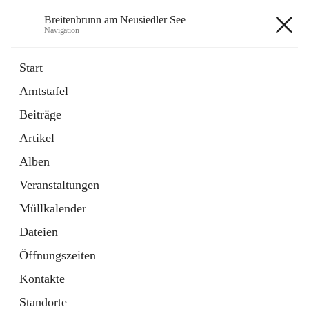
Breitenbrunn am Neusiedler See
Navigation
Breitenbrunn am Neusiedler See
Start
Amtstafel
Formulare
Beiträge
18 Schnellzugriffe
Artikel
Gemeindeservice
7 Schnellzugriffe
Alben
Veranstaltungen
+7
Müllkalender
Dateien
Öffnungszeiten
Kontakte
Hauptadresse
Standorte