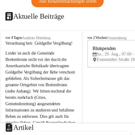
Alle Bekanntmachungen sehen
Aktuelle Beiträge
B
B
vor 4 Tagen
vor 2 Wochen
Amtliche Mitteilung
Veranstaltung
r
r
Verordnung betr. Goldgelbe Vergilbung!
e
e
Blutspenden
Leider ist auch die Gemeinde 
i
i
Sa., 29. Aug., 07:00 -
t
t
Breitenbrunn nicht vor der durch die 
e
e
Amerikanische Rebzikade übertragene 
n
n
Goldgelbe Vergilbung der Rebe verschont 
b
b
geblieben. Als Sicherheitszone gilt das 
r
r
gesamte Ortsgebiet von Breitenbrunn 
u
u
(siehe Anhang). Wir bitten nochmal die 
n
n
n
n
bereits mehrfach (Cities, 
a
a
Gemeindezeitung) ausgesendeten 
m
m
Informationen zu studieren und befallene 
N
N
Reben zu entfernen. Dies gilt auch für 
e
e
einzelne Reben. Gemäß Burgenländischen 
u
u
Artikel
Weinbaugesetz sind nicht gepflegte oder 
s
s