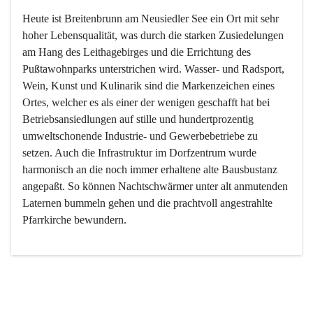
Heute ist Breitenbrunn am Neusiedler See ein Ort mit sehr 
hoher Lebensqualität, was durch die starken Zusiedelungen 
am Hang des Leithagebirges und die Errichtung des 
Pußtawohnparks unterstrichen wird. Wasser- und Radsport, 
Wein, Kunst und Kulinarik sind die Markenzeichen eines 
Ortes, welcher es als einer der wenigen geschafft hat bei 
Betriebsansiedlungen auf stille und hundertprozentig 
umweltschonende Industrie- und Gewerbebetriebe zu 
setzen. Auch die Infrastruktur im Dorfzentrum wurde 
harmonisch an die noch immer erhaltene alte Bausbustanz 
angepaßt. So können Nachtschwärmer unter alt anmutenden 
Laternen bummeln gehen und die prachtvoll angestrahlte 
Pfarrkirche bewundern.

Der Weinbau dominert heute nicht mehr, ist aber integrativer 
Bestandteil der Kultur des Ortes, da man hier schon lange 
von Massenweinbau auf Qualitätsweinbau umgestellt hat. 
So ist es auch nicht verwunderlich, dass eines der historisch 