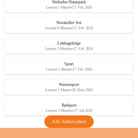
i
i
unzulässige Weingärten zu roden! Bitte 
Welterbe-Naturpark
e
e
helfen wir zusammen um unsere Winzer 
Lesezeit 1 Minute
•
27. Feb. 2026
d
d
vor den prognostizierten Ernteausfällen 
l
l
und den daraus folgenden wirtschaftlichen 
e
e
Neusiedler See
Schäden zu bewahren.
r
r
Lesezeit 6 Minuten
•
27. Feb. 2026
S
S
Verordnungen
e
e
Leithagebirge
04.08.2026
e
e
Lesezeit 3 Minuten
•
27. Feb. 2026
Maßnahmen zur Bekämpfung
der Goldgelben Vergilbung der
Sport
Rebe und der Amerikanischen
Lesezeit 1 Minute
•
27. Feb. 2026
Rebzikade
Anhang VBl. EU Nr. 18
Wassersport
_2026
Lesezeit 1 Minute
•
26. März 2026
1 Seite
•
1,4 MB
Radsport
VBl. EU Nr. 18_2026
Lesezeit 3 Minuten
•
27. Juli 2026
2 Seiten
•
2,1 MB
Alle Artikel sehen