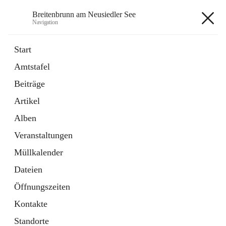
Breitenbrunn am Neusiedler See
Navigation
Breitenbrunn am Neusiedler See
Start
Amtstafel
Formulare
Beiträge
18 Schnellzugriffe
Artikel
Gemeindeservice
7 Schnellzugriffe
Alben
Veranstaltungen
+7
Müllkalender
Dateien
Öffnungszeiten
Kontakte
Hauptadresse
Standorte