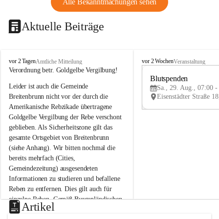
Alle Bekanntmachungen sehen
Aktuelle Beiträge
B
B
vor 2 Tagen
vor 2 Wochen
Amtliche Mitteilung
Veranstaltung
r
r
Verordnung betr. Goldgelbe Vergilbung!
e
e
Blutspenden
Leider ist auch die Gemeinde 
i
i
Sa., 29. Aug., 07:00 -
t
t
Breitenbrunn nicht vor der durch die 
e
e
Amerikanische Rebzikade übertragene 
n
n
Goldgelbe Vergilbung der Rebe verschont 
b
b
geblieben. Als Sicherheitszone gilt das 
r
r
gesamte Ortsgebiet von Breitenbrunn 
u
u
(siehe Anhang). Wir bitten nochmal die 
n
n
n
n
bereits mehrfach (Cities, 
a
a
Gemeindezeitung) ausgesendeten 
m
m
Informationen zu studieren und befallene 
N
N
Reben zu entfernen. Dies gilt auch für 
e
e
einzelne Reben. Gemäß Burgenländischen 
u
u
Artikel
Weinbaugesetz sind nicht gepflegte oder 
s
s