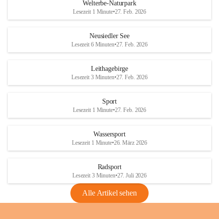
i
i
unzulässige Weingärten zu roden! Bitte 
Welterbe-Naturpark
e
e
helfen wir zusammen um unsere Winzer 
Lesezeit 1 Minute
•
27. Feb. 2026
d
d
vor den prognostizierten Ernteausfällen 
l
l
und den daraus folgenden wirtschaftlichen 
e
e
Neusiedler See
Schäden zu bewahren.
r
r
Lesezeit 6 Minuten
•
27. Feb. 2026
S
S
Verordnungen
e
e
Leithagebirge
04.08.2026
e
e
Lesezeit 3 Minuten
•
27. Feb. 2026
Maßnahmen zur Bekämpfung
der Goldgelben Vergilbung der
Sport
Rebe und der Amerikanischen
Lesezeit 1 Minute
•
27. Feb. 2026
Rebzikade
Anhang VBl. EU Nr. 18
Wassersport
_2026
Lesezeit 1 Minute
•
26. März 2026
1 Seite
•
1,4 MB
Radsport
VBl. EU Nr. 18_2026
Lesezeit 3 Minuten
•
27. Juli 2026
2 Seiten
•
2,1 MB
Alle Artikel sehen