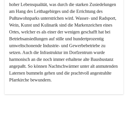
hoher Lebensqualität, was durch die starken Zusiedelungen 
am Hang des Leithagebirges und die Errichtung des 
Pußtawohnparks unterstrichen wird. Wasser- und Radsport, 
Wein, Kunst und Kulinarik sind die Markenzeichen eines 
Ortes, welcher es als einer der wenigen geschafft hat bei 
Betriebsansiedlungen auf stille und hundertprozentig 
umweltschonende Industrie- und Gewerbebetriebe zu 
setzen. Auch die Infrastruktur im Dorfzentrum wurde 
harmonisch an die noch immer erhaltene alte Bausbustanz 
angepaßt. So können Nachtschwärmer unter alt anmutenden 
Laternen bummeln gehen und die prachtvoll angestrahlte 
Pfarrkirche bewundern.

Der Weinbau dominert heute nicht mehr, ist aber integrativer 
Bestandteil der Kultur des Ortes, da man hier schon lange 
von Massenweinbau auf Qualitätsweinbau umgestellt hat. 
So ist es auch nicht verwunderlich, dass eines der historisch 
wertvollsten Gebäude die Ortsvinothek beherbergt und dass 
der Kellering ein beliebtes Ziel darstellt.
