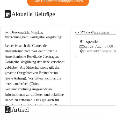
Alle Bekanntmachungen sehen
Aktuelle Beiträge
B
B
vor 5 Tagen
vor 3 Wochen
Amtliche Mitteilung
Veranstaltung
r
r
Verordnung betr. Goldgelbe Vergilbung!
e
e
Blutspenden
Leider ist auch die Gemeinde 
i
i
Sa., 29. Aug., 07:00 -
t
t
Breitenbrunn nicht vor der durch die 
e
e
Amerikanische Rebzikade übertragene 
n
n
Goldgelbe Vergilbung der Rebe verschont 
b
b
geblieben. Als Sicherheitszone gilt das 
r
r
gesamte Ortsgebiet von Breitenbrunn 
u
u
(siehe Anhang). Wir bitten nochmal die 
n
n
n
n
bereits mehrfach (Cities, 
a
a
Gemeindezeitung) ausgesendeten 
m
m
Informationen zu studieren und befallene 
N
N
Reben zu entfernen. Dies gilt auch für 
e
e
einzelne Reben. Gemäß Burgenländischen 
u
u
Artikel
Weinbaugesetz sind nicht gepflegte oder 
s
s