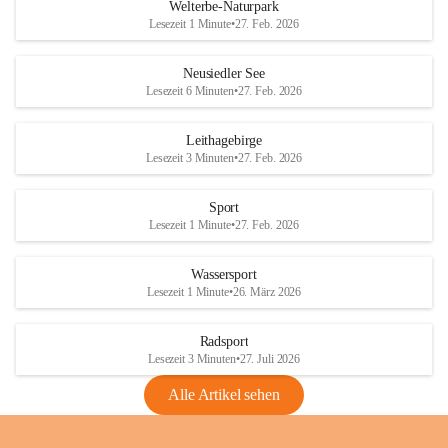
i
i
unzulässige Weingärten zu roden! Bitte 
Welterbe-Naturpark
e
e
helfen wir zusammen um unsere Winzer 
Lesezeit 1 Minute
•
27. Feb. 2026
d
d
vor den prognostizierten Ernteausfällen 
l
l
und den daraus folgenden wirtschaftlichen 
e
e
Neusiedler See
Schäden zu bewahren.
r
r
Lesezeit 6 Minuten
•
27. Feb. 2026
S
S
Verordnungen
e
e
Leithagebirge
04.08.2026
e
e
Lesezeit 3 Minuten
•
27. Feb. 2026
Maßnahmen zur Bekämpfung
der Goldgelben Vergilbung der
Sport
Rebe und der Amerikanischen
Lesezeit 1 Minute
•
27. Feb. 2026
Rebzikade
Anhang VBl. EU Nr. 18
Wassersport
_2026
Lesezeit 1 Minute
•
26. März 2026
1 Seite
•
1,4 MB
Radsport
VBl. EU Nr. 18_2026
Lesezeit 3 Minuten
•
27. Juli 2026
2 Seiten
•
2,1 MB
Alle Artikel sehen