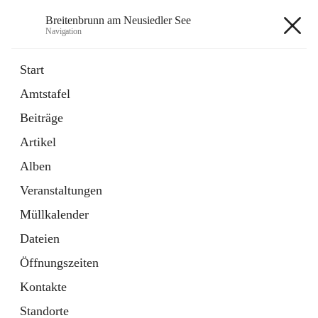
Breitenbrunn am Neusiedler See
Navigation
Breitenbrunn am Neusiedler See
Start
Amtstafel
Formulare
Beiträge
18 Schnellzugriffe
Artikel
Gemeindeservice
7 Schnellzugriffe
Alben
Veranstaltungen
+7
Müllkalender
Dateien
Öffnungszeiten
Kontakte
Hauptadresse
Standorte