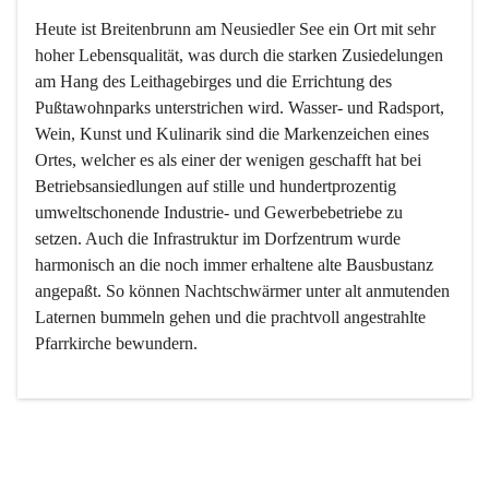
Heute ist Breitenbrunn am Neusiedler See ein Ort mit sehr 
hoher Lebensqualität, was durch die starken Zusiedelungen 
am Hang des Leithagebirges und die Errichtung des 
Pußtawohnparks unterstrichen wird. Wasser- und Radsport, 
Wein, Kunst und Kulinarik sind die Markenzeichen eines 
Ortes, welcher es als einer der wenigen geschafft hat bei 
Betriebsansiedlungen auf stille und hundertprozentig 
umweltschonende Industrie- und Gewerbebetriebe zu 
setzen. Auch die Infrastruktur im Dorfzentrum wurde 
harmonisch an die noch immer erhaltene alte Bausbustanz 
angepaßt. So können Nachtschwärmer unter alt anmutenden 
Laternen bummeln gehen und die prachtvoll angestrahlte 
Pfarrkirche bewundern.

Der Weinbau dominert heute nicht mehr, ist aber integrativer 
Bestandteil der Kultur des Ortes, da man hier schon lange 
von Massenweinbau auf Qualitätsweinbau umgestellt hat. 
So ist es auch nicht verwunderlich, dass eines der historisch 