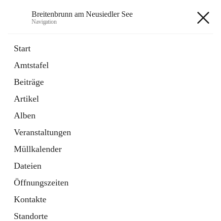
Breitenbrunn am Neusiedler See
Navigation
Breitenbrunn am Neusiedler See
Start
Amtstafel
Formulare
Beiträge
18 Schnellzugriffe
Artikel
Gemeindeservice
7 Schnellzugriffe
Alben
Veranstaltungen
+7
Müllkalender
Dateien
Öffnungszeiten
Kontakte
Hauptadresse
Standorte