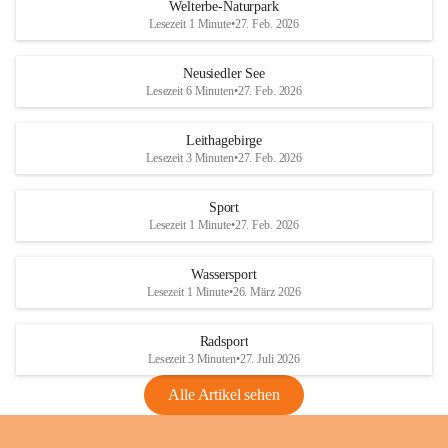
i
i
unzulässige Weingärten zu roden! Bitte 
Welterbe-Naturpark
e
e
helfen wir zusammen um unsere Winzer 
Lesezeit 1 Minute
•
27. Feb. 2026
d
d
vor den prognostizierten Ernteausfällen 
l
l
und den daraus folgenden wirtschaftlichen 
e
e
Neusiedler See
Schäden zu bewahren.
r
r
Lesezeit 6 Minuten
•
27. Feb. 2026
S
S
Verordnungen
e
e
Leithagebirge
04.08.2026
e
e
Lesezeit 3 Minuten
•
27. Feb. 2026
Maßnahmen zur Bekämpfung
der Goldgelben Vergilbung der
Sport
Rebe und der Amerikanischen
Lesezeit 1 Minute
•
27. Feb. 2026
Rebzikade
Anhang VBl. EU Nr. 18
Wassersport
_2026
Lesezeit 1 Minute
•
26. März 2026
1 Seite
•
1,4 MB
Radsport
VBl. EU Nr. 18_2026
Lesezeit 3 Minuten
•
27. Juli 2026
2 Seiten
•
2,1 MB
Alle Artikel sehen