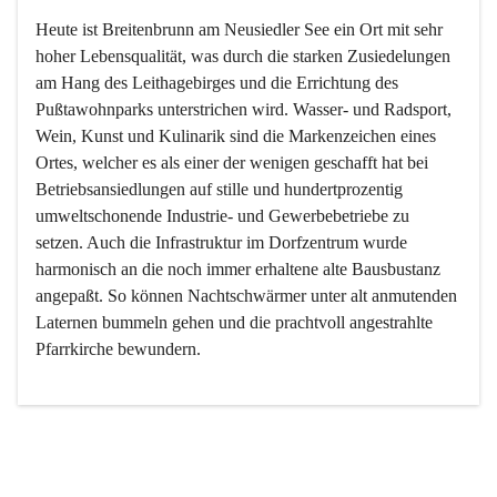
Heute ist Breitenbrunn am Neusiedler See ein Ort mit sehr 
hoher Lebensqualität, was durch die starken Zusiedelungen 
am Hang des Leithagebirges und die Errichtung des 
Pußtawohnparks unterstrichen wird. Wasser- und Radsport, 
Wein, Kunst und Kulinarik sind die Markenzeichen eines 
Ortes, welcher es als einer der wenigen geschafft hat bei 
Betriebsansiedlungen auf stille und hundertprozentig 
umweltschonende Industrie- und Gewerbebetriebe zu 
setzen. Auch die Infrastruktur im Dorfzentrum wurde 
harmonisch an die noch immer erhaltene alte Bausbustanz 
angepaßt. So können Nachtschwärmer unter alt anmutenden 
Laternen bummeln gehen und die prachtvoll angestrahlte 
Pfarrkirche bewundern.

Der Weinbau dominert heute nicht mehr, ist aber integrativer 
Bestandteil der Kultur des Ortes, da man hier schon lange 
von Massenweinbau auf Qualitätsweinbau umgestellt hat. 
So ist es auch nicht verwunderlich, dass eines der historisch 