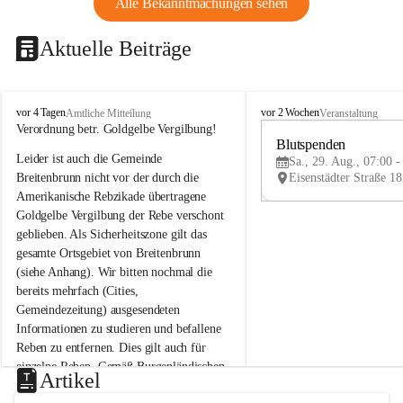
Alle Bekanntmachungen sehen
Aktuelle Beiträge
B
B
vor 4 Tagen
vor 2 Wochen
Amtliche Mitteilung
Veranstaltung
r
r
Verordnung betr. Goldgelbe Vergilbung!
e
e
Blutspenden
Leider ist auch die Gemeinde 
i
i
Sa., 29. Aug., 07:00 -
t
t
Breitenbrunn nicht vor der durch die 
e
e
Amerikanische Rebzikade übertragene 
n
n
Goldgelbe Vergilbung der Rebe verschont 
b
b
geblieben. Als Sicherheitszone gilt das 
r
r
gesamte Ortsgebiet von Breitenbrunn 
u
u
(siehe Anhang). Wir bitten nochmal die 
n
n
n
n
bereits mehrfach (Cities, 
a
a
Gemeindezeitung) ausgesendeten 
m
m
Informationen zu studieren und befallene 
N
N
Reben zu entfernen. Dies gilt auch für 
e
e
einzelne Reben. Gemäß Burgenländischen 
u
u
Artikel
Weinbaugesetz sind nicht gepflegte oder 
s
s