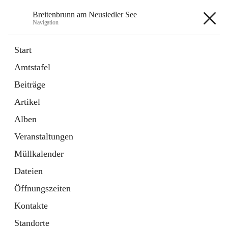
Breitenbrunn am Neusiedler See
Navigation
Breitenbrunn am Neusiedler See
Start
Amtstafel
Formulare
Beiträge
18 Schnellzugriffe
Artikel
Gemeindeservice
7 Schnellzugriffe
Alben
Veranstaltungen
+7
Müllkalender
Dateien
Öffnungszeiten
Kontakte
Hauptadresse
Standorte