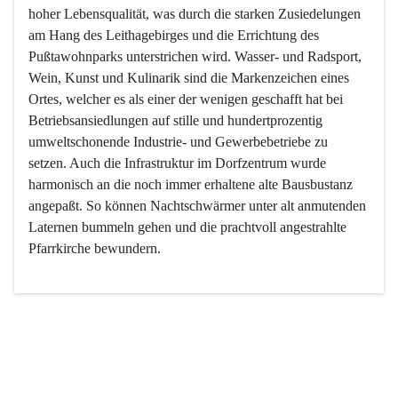
hoher Lebensqualität, was durch die starken Zusiedelungen 
am Hang des Leithagebirges und die Errichtung des 
Pußtawohnparks unterstrichen wird. Wasser- und Radsport, 
Wein, Kunst und Kulinarik sind die Markenzeichen eines 
Ortes, welcher es als einer der wenigen geschafft hat bei 
Betriebsansiedlungen auf stille und hundertprozentig 
umweltschonende Industrie- und Gewerbebetriebe zu 
setzen. Auch die Infrastruktur im Dorfzentrum wurde 
harmonisch an die noch immer erhaltene alte Bausbustanz 
angepaßt. So können Nachtschwärmer unter alt anmutenden 
Laternen bummeln gehen und die prachtvoll angestrahlte 
Pfarrkirche bewundern.

Der Weinbau dominert heute nicht mehr, ist aber integrativer 
Bestandteil der Kultur des Ortes, da man hier schon lange 
von Massenweinbau auf Qualitätsweinbau umgestellt hat. 
So ist es auch nicht verwunderlich, dass eines der historisch 
wertvollsten Gebäude die Ortsvinothek beherbergt und dass 
der Kellering ein beliebtes Ziel darstellt.
