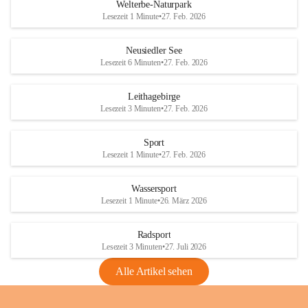
i
i
unzulässige Weingärten zu roden! Bitte 
Welterbe-Naturpark
e
e
helfen wir zusammen um unsere Winzer 
Lesezeit 1 Minute
•
27. Feb. 2026
d
d
vor den prognostizierten Ernteausfällen 
l
l
und den daraus folgenden wirtschaftlichen 
e
e
Neusiedler See
Schäden zu bewahren.
r
r
Lesezeit 6 Minuten
•
27. Feb. 2026
S
S
Verordnungen
e
e
Leithagebirge
04.08.2026
e
e
Lesezeit 3 Minuten
•
27. Feb. 2026
Maßnahmen zur Bekämpfung
der Goldgelben Vergilbung der
Sport
Rebe und der Amerikanischen
Lesezeit 1 Minute
•
27. Feb. 2026
Rebzikade
Anhang VBl. EU Nr. 18
Wassersport
_2026
Lesezeit 1 Minute
•
26. März 2026
1 Seite
•
1,4 MB
Radsport
VBl. EU Nr. 18_2026
Lesezeit 3 Minuten
•
27. Juli 2026
2 Seiten
•
2,1 MB
Alle Artikel sehen