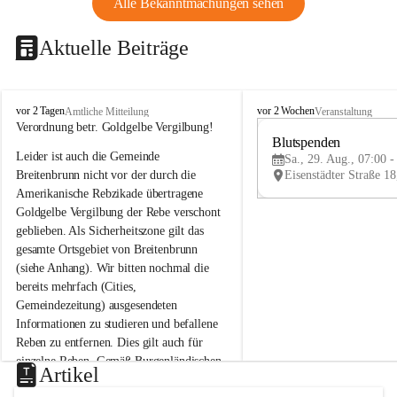
Alle Bekanntmachungen sehen
Aktuelle Beiträge
B
B
vor 2 Tagen
vor 2 Wochen
Amtliche Mitteilung
Veranstaltung
r
r
Verordnung betr. Goldgelbe Vergilbung!
e
e
Blutspenden
Leider ist auch die Gemeinde 
i
i
Sa., 29. Aug., 07:00 -
t
t
Breitenbrunn nicht vor der durch die 
e
e
Amerikanische Rebzikade übertragene 
n
n
Goldgelbe Vergilbung der Rebe verschont 
b
b
geblieben. Als Sicherheitszone gilt das 
r
r
gesamte Ortsgebiet von Breitenbrunn 
u
u
(siehe Anhang). Wir bitten nochmal die 
n
n
n
n
bereits mehrfach (Cities, 
a
a
Gemeindezeitung) ausgesendeten 
m
m
Informationen zu studieren und befallene 
N
N
Reben zu entfernen. Dies gilt auch für 
e
e
einzelne Reben. Gemäß Burgenländischen 
u
u
Artikel
Weinbaugesetz sind nicht gepflegte oder 
s
s