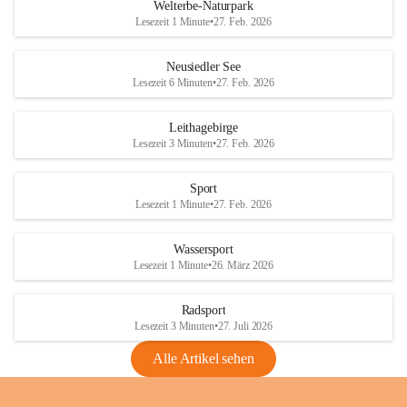
i
i
unzulässige Weingärten zu roden! Bitte 
Welterbe-Naturpark
e
e
helfen wir zusammen um unsere Winzer 
Lesezeit 1 Minute
•
27. Feb. 2026
d
d
vor den prognostizierten Ernteausfällen 
l
l
und den daraus folgenden wirtschaftlichen 
e
e
Neusiedler See
Schäden zu bewahren.
r
r
Lesezeit 6 Minuten
•
27. Feb. 2026
S
S
Verordnungen
e
e
Leithagebirge
04.08.2026
e
e
Lesezeit 3 Minuten
•
27. Feb. 2026
Maßnahmen zur Bekämpfung
der Goldgelben Vergilbung der
Sport
Rebe und der Amerikanischen
Lesezeit 1 Minute
•
27. Feb. 2026
Rebzikade
Anhang VBl. EU Nr. 18
Wassersport
_2026
Lesezeit 1 Minute
•
26. März 2026
1 Seite
•
1,4 MB
Radsport
VBl. EU Nr. 18_2026
Lesezeit 3 Minuten
•
27. Juli 2026
2 Seiten
•
2,1 MB
Alle Artikel sehen