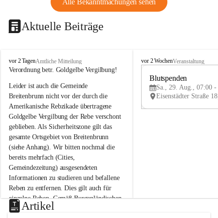
Alle Bekanntmachungen sehen
Aktuelle Beiträge
B
B
vor 2 Tagen
vor 2 Wochen
Amtliche Mitteilung
Veranstaltung
r
r
Verordnung betr. Goldgelbe Vergilbung!
e
e
Blutspenden
Leider ist auch die Gemeinde 
i
i
Sa., 29. Aug., 07:00 -
t
t
Breitenbrunn nicht vor der durch die 
e
e
Amerikanische Rebzikade übertragene 
n
n
Goldgelbe Vergilbung der Rebe verschont 
b
b
geblieben. Als Sicherheitszone gilt das 
r
r
gesamte Ortsgebiet von Breitenbrunn 
u
u
(siehe Anhang). Wir bitten nochmal die 
n
n
n
n
bereits mehrfach (Cities, 
a
a
Gemeindezeitung) ausgesendeten 
m
m
Informationen zu studieren und befallene 
N
N
Reben zu entfernen. Dies gilt auch für 
e
e
einzelne Reben. Gemäß Burgenländischen 
u
u
Artikel
Weinbaugesetz sind nicht gepflegte oder 
s
s