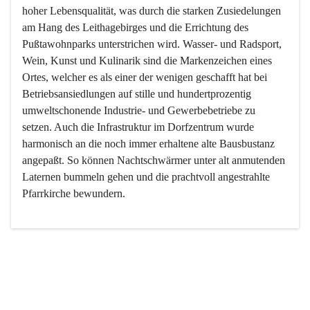
hoher Lebensqualität, was durch die starken Zusiedelungen 
am Hang des Leithagebirges und die Errichtung des 
Pußtawohnparks unterstrichen wird. Wasser- und Radsport, 
Wein, Kunst und Kulinarik sind die Markenzeichen eines 
Ortes, welcher es als einer der wenigen geschafft hat bei 
Betriebsansiedlungen auf stille und hundertprozentig 
umweltschonende Industrie- und Gewerbebetriebe zu 
setzen. Auch die Infrastruktur im Dorfzentrum wurde 
harmonisch an die noch immer erhaltene alte Bausbustanz 
angepaßt. So können Nachtschwärmer unter alt anmutenden 
Laternen bummeln gehen und die prachtvoll angestrahlte 
Pfarrkirche bewundern.

Der Weinbau dominert heute nicht mehr, ist aber integrativer 
Bestandteil der Kultur des Ortes, da man hier schon lange 
von Massenweinbau auf Qualitätsweinbau umgestellt hat. 
So ist es auch nicht verwunderlich, dass eines der historisch 
wertvollsten Gebäude die Ortsvinothek beherbergt und dass 
der Kellering ein beliebtes Ziel darstellt.
