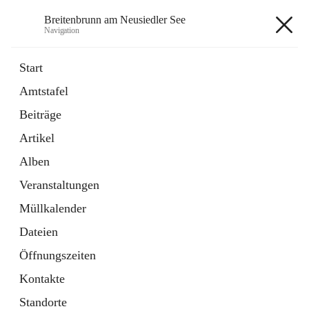
Breitenbrunn am Neusiedler See
Navigation
Breitenbrunn am Neusiedler See
Start
Amtstafel
Formulare
Beiträge
18 Schnellzugriffe
Artikel
Gemeindeservice
7 Schnellzugriffe
Alben
Veranstaltungen
+7
Müllkalender
Dateien
Öffnungszeiten
Kontakte
Hauptadresse
Standorte