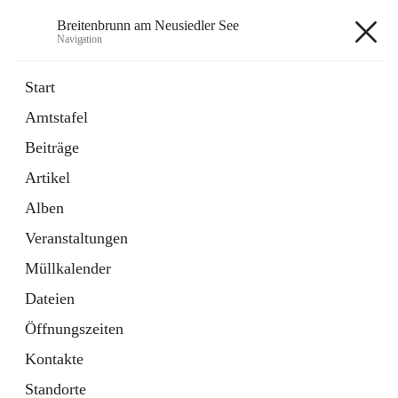
Breitenbrunn am Neusiedler See
Navigation
Breitenbrunn am Neusiedler See
Start
Amtstafel
Formulare
Beiträge
18 Schnellzugriffe
Artikel
Gemeindeservice
7 Schnellzugriffe
Alben
Veranstaltungen
+7
Müllkalender
Dateien
Öffnungszeiten
Kontakte
Hauptadresse
Standorte