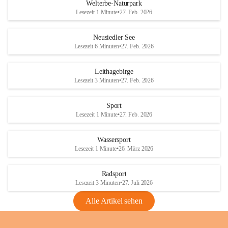
i
i
unzulässige Weingärten zu roden! Bitte 
Welterbe-Naturpark
e
e
helfen wir zusammen um unsere Winzer 
Lesezeit 1 Minute
•
27. Feb. 2026
d
d
vor den prognostizierten Ernteausfällen 
l
l
und den daraus folgenden wirtschaftlichen 
e
e
Neusiedler See
Schäden zu bewahren.
r
r
Lesezeit 6 Minuten
•
27. Feb. 2026
S
S
Verordnungen
e
e
Leithagebirge
04.08.2026
e
e
Lesezeit 3 Minuten
•
27. Feb. 2026
Maßnahmen zur Bekämpfung
der Goldgelben Vergilbung der
Sport
Rebe und der Amerikanischen
Lesezeit 1 Minute
•
27. Feb. 2026
Rebzikade
Anhang VBl. EU Nr. 18
Wassersport
_2026
Lesezeit 1 Minute
•
26. März 2026
1 Seite
•
1,4 MB
Radsport
VBl. EU Nr. 18_2026
Lesezeit 3 Minuten
•
27. Juli 2026
2 Seiten
•
2,1 MB
Alle Artikel sehen