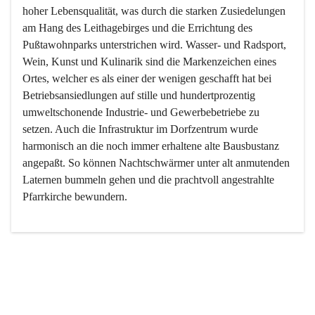
hoher Lebensqualität, was durch die starken Zusiedelungen 
am Hang des Leithagebirges und die Errichtung des 
Pußtawohnparks unterstrichen wird. Wasser- und Radsport, 
Wein, Kunst und Kulinarik sind die Markenzeichen eines 
Ortes, welcher es als einer der wenigen geschafft hat bei 
Betriebsansiedlungen auf stille und hundertprozentig 
umweltschonende Industrie- und Gewerbebetriebe zu 
setzen. Auch die Infrastruktur im Dorfzentrum wurde 
harmonisch an die noch immer erhaltene alte Bausbustanz 
angepaßt. So können Nachtschwärmer unter alt anmutenden 
Laternen bummeln gehen und die prachtvoll angestrahlte 
Pfarrkirche bewundern.

Der Weinbau dominert heute nicht mehr, ist aber integrativer 
Bestandteil der Kultur des Ortes, da man hier schon lange 
von Massenweinbau auf Qualitätsweinbau umgestellt hat. 
So ist es auch nicht verwunderlich, dass eines der historisch 
wertvollsten Gebäude die Ortsvinothek beherbergt und dass 
der Kellering ein beliebtes Ziel darstellt.
