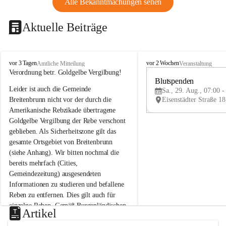
Alle Bekanntmachungen sehen
Aktuelle Beiträge
B
B
vor 3 Tagen
vor 2 Wochen
Amtliche Mitteilung
Veranstaltung
r
r
Verordnung betr. Goldgelbe Vergilbung!
e
e
Blutspenden
Leider ist auch die Gemeinde 
i
i
Sa., 29. Aug., 07:00 -
t
t
Breitenbrunn nicht vor der durch die 
e
e
Amerikanische Rebzikade übertragene 
n
n
Goldgelbe Vergilbung der Rebe verschont 
b
b
geblieben. Als Sicherheitszone gilt das 
r
r
gesamte Ortsgebiet von Breitenbrunn 
u
u
(siehe Anhang). Wir bitten nochmal die 
n
n
n
n
bereits mehrfach (Cities, 
a
a
Gemeindezeitung) ausgesendeten 
m
m
Informationen zu studieren und befallene 
N
N
Reben zu entfernen. Dies gilt auch für 
e
e
einzelne Reben. Gemäß Burgenländischen 
u
u
Artikel
Weinbaugesetz sind nicht gepflegte oder 
s
s