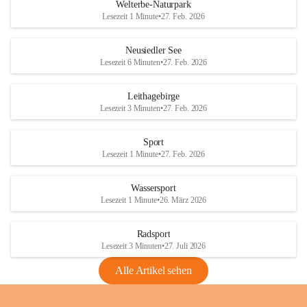
i
i
unzulässige Weingärten zu roden! Bitte 
Welterbe-Naturpark
e
e
helfen wir zusammen um unsere Winzer 
Lesezeit 1 Minute
•
27. Feb. 2026
d
d
vor den prognostizierten Ernteausfällen 
l
l
und den daraus folgenden wirtschaftlichen 
e
e
Neusiedler See
Schäden zu bewahren.
r
r
Lesezeit 6 Minuten
•
27. Feb. 2026
S
S
Verordnungen
e
e
Leithagebirge
04.08.2026
e
e
Lesezeit 3 Minuten
•
27. Feb. 2026
Maßnahmen zur Bekämpfung
der Goldgelben Vergilbung der
Sport
Rebe und der Amerikanischen
Lesezeit 1 Minute
•
27. Feb. 2026
Rebzikade
Anhang VBl. EU Nr. 18
Wassersport
_2026
Lesezeit 1 Minute
•
26. März 2026
1 Seite
•
1,4 MB
Radsport
VBl. EU Nr. 18_2026
Lesezeit 3 Minuten
•
27. Juli 2026
2 Seiten
•
2,1 MB
Alle Artikel sehen