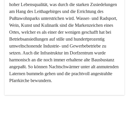
hoher Lebensqualität, was durch die starken Zusiedelungen 
am Hang des Leithagebirges und die Errichtung des 
Pußtawohnparks unterstrichen wird. Wasser- und Radsport, 
Wein, Kunst und Kulinarik sind die Markenzeichen eines 
Ortes, welcher es als einer der wenigen geschafft hat bei 
Betriebsansiedlungen auf stille und hundertprozentig 
umweltschonende Industrie- und Gewerbebetriebe zu 
setzen. Auch die Infrastruktur im Dorfzentrum wurde 
harmonisch an die noch immer erhaltene alte Bausbustanz 
angepaßt. So können Nachtschwärmer unter alt anmutenden 
Laternen bummeln gehen und die prachtvoll angestrahlte 
Pfarrkirche bewundern.

Der Weinbau dominert heute nicht mehr, ist aber integrativer 
Bestandteil der Kultur des Ortes, da man hier schon lange 
von Massenweinbau auf Qualitätsweinbau umgestellt hat. 
So ist es auch nicht verwunderlich, dass eines der historisch 
wertvollsten Gebäude die Ortsvinothek beherbergt und dass 
der Kellering ein beliebtes Ziel darstellt.
