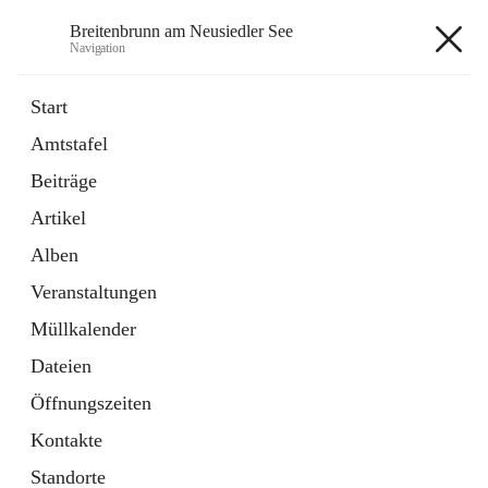
Breitenbrunn am Neusiedler See
Navigation
Breitenbrunn am Neusiedler See
Start
Amtstafel
Formulare
Beiträge
18 Schnellzugriffe
Artikel
Gemeindeservice
7 Schnellzugriffe
Alben
Veranstaltungen
+7
Müllkalender
Dateien
Öffnungszeiten
Kontakte
Hauptadresse
Standorte