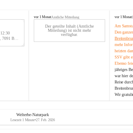
B
B
vor 1 Monat
vor 1 Monat
Amtliche Mitteilung
r
r
Am Samstag
Der geteilte Inhalt (Amtliche
e
e
29
Mitteilung) ist nicht mehr
Den ganzen
i
i
 12:30
AU
verfügbar.
t
t
Eisenstädter Straße 18, 7091 Breitenbrunn am Neusiedler See, AUT
Breitenbru
G
e
e
mehr Infor
n
n
heizten da
b
b
SSV gibt es
r
r
Ebenso feie
u
u
jähriges B
n
n
n
n
war hier d
a
a
Reise durc
m
m
Breitenbrun
N
N
Wir gratul
e
e
u
u
s
s
i
i
Welterbe-Naturpark
e
e
Lesezeit 1 Minute
•
27. Feb. 2026
d
d
l
l