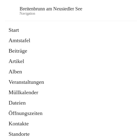
Breitenbrunn am Neusiedler See
Navigation
Start
Amtstafel
Formulare
Beiträge
18 Schnellzugriffe
Artikel
Gemeindeservice
7 Schnellzugriffe
Alben
Veranstaltungen
Müllkalender
Dateien
Öffnungszeiten
Kontakte
Standorte