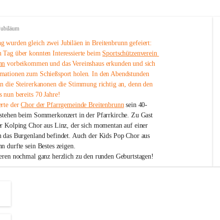
Jubiläum
 wurden gleich zwei Jubiläen in Breitenbrunn gefeiert: 
 Tag über konnten Interessierte beim 
Sportschützenverein 
nn
 vorbeikommen und das Vereinshaus erkunden und sich 
mationen zum Schießsport holen. In den Abendstunden 
nn die Steirerkanonen die Stimmung richtig an, denn den 
 nun bereits 70 Jahre!
rte der 
Chor der Pfarrgemeinde Breitenbrunn
 sein 40-
estehen beim Sommerkonzert in der Pfarrkirche. Zu Gast 
er Kolping Chor aus Linz, der sich momentan auf einer 
h das Burgenland befindet. Auch der Kids Pop Chor aus 
n durfte sein Bestes zeigen.
ieren nochmal ganz herzlich zu den runden Geburtstagen!