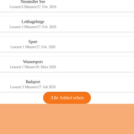
e
e
Neusiedler See
r
r
Lesezeit 6 Minuten
•
27. Feb. 2026
S
S
e
e
Leithagebirge
e
e
Lesezeit 3 Minuten
•
27. Feb. 2026
Sport
Lesezeit 1 Minute
•
27. Feb. 2026
Wassersport
Lesezeit 1 Minute
•
26. März 2026
Radsport
Lesezeit 3 Minuten
•
27. Juli 2026
Alle Artikel sehen