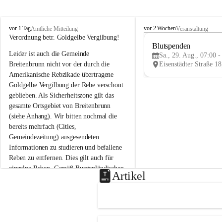
B
B
vor 1 Tag
vor 2 Wochen
Amtliche Mitteilung
Veranstaltung
r
r
Verordnung betr. Goldgelbe Vergilbung!
e
e
Blutspenden
Leider ist auch die Gemeinde 
i
i
Sa., 29. Aug., 07:00 -
t
t
Breitenbrunn nicht vor der durch die 
e
e
Amerikanische Rebzikade übertragene 
n
n
Goldgelbe Vergilbung der Rebe verschont 
b
b
geblieben. Als Sicherheitszone gilt das 
r
r
gesamte Ortsgebiet von Breitenbrunn 
u
u
(siehe Anhang). Wir bitten nochmal die 
n
n
n
n
bereits mehrfach (Cities, 
a
a
Gemeindezeitung) ausgesendeten 
m
m
Informationen zu studieren und befallene 
N
N
Reben zu entfernen. Dies gilt auch für 
e
e
einzelne Reben. Gemäß Burgenländischen 
u
u
Artikel
Weinbaugesetz sind nicht gepflegte oder 
s
s
i
i
unzulässige Weingärten zu roden! Bitte 
e
e
helfen wir zusammen um unsere Winzer 
d
d
vor den prognostizierten Ernteausfällen 
l
l
und den daraus folgenden wirtschaftlichen 