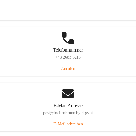
Eisenstädterstraße 18, 7091 Breitenbrunn am Neusiedler See, AUT
Auf Karte ansehen
Telefonnummer
+43 2683 5213
Anrufen
E-Mail Adresse
post@breitenbrunn.bgld.gv.at
E-Mail schreiben