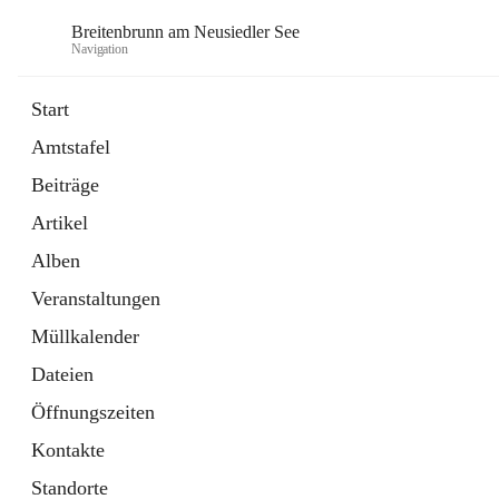
Breitenbrunn am Neusiedler See
Navigation
Start
Amtstafel
Formulare
Beiträge
18 Schnellzugriffe
Artikel
Gemeindeservice
7 Schnellzugriffe
Alben
Veranstaltungen
Müllkalender
Dateien
Öffnungszeiten
Kontakte
Standorte