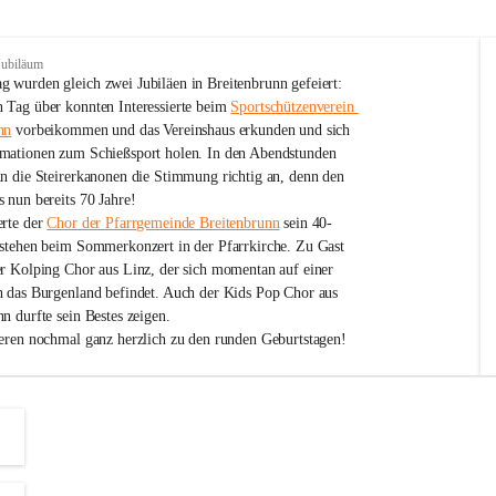
Jubiläum
 wurden gleich zwei Jubiläen in Breitenbrunn gefeiert: 
 Tag über konnten Interessierte beim 
Sportschützenverein 
nn
 vorbeikommen und das Vereinshaus erkunden und sich 
mationen zum Schießsport holen. In den Abendstunden 
nn die Steirerkanonen die Stimmung richtig an, denn den 
 nun bereits 70 Jahre!
rte der 
Chor der Pfarrgemeinde Breitenbrunn
 sein 40-
estehen beim Sommerkonzert in der Pfarrkirche. Zu Gast 
er Kolping Chor aus Linz, der sich momentan auf einer 
h das Burgenland befindet. Auch der Kids Pop Chor aus 
n durfte sein Bestes zeigen.
ieren nochmal ganz herzlich zu den runden Geburtstagen!