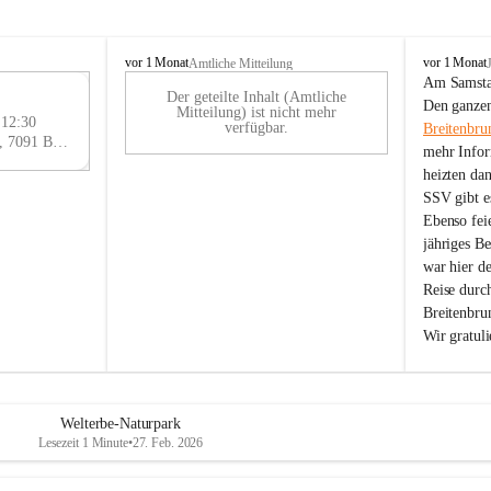
B
B
vor 1 Monat
vor 1 Monat
Amtliche Mitteilung
r
r
Am Samstag
Der geteilte Inhalt (Amtliche
e
e
29
Den ganzen
Mitteilung) ist nicht mehr
i
i
 12:30
AU
verfügbar.
Breitenbru
t
t
Eisenstädter Straße 18, 7091 Breitenbrunn am Neusiedler See, AUT
G
mehr Infor
e
e
heizten da
n
n
SSV gibt es
b
b
r
r
Ebenso feie
u
u
jähriges B
n
n
war hier d
n
n
Reise durc
a
a
Breitenbrun
m
m
Wir gratul
N
N
e
e
u
u
s
s
i
i
Welterbe-Naturpark
e
e
Lesezeit 1 Minute
•
27. Feb. 2026
d
d
l
l