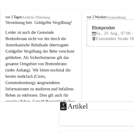
B
B
vor 2 Tagen
vor 2 Wochen
Amtliche Mitteilung
Veranstaltung
r
r
Verordnung betr. Goldgelbe Vergilbung!
e
e
Blutspenden
Leider ist auch die Gemeinde 
i
i
Sa., 29. Aug., 07:00 -
t
t
Breitenbrunn nicht vor der durch die 
e
e
Amerikanische Rebzikade übertragene 
n
n
Goldgelbe Vergilbung der Rebe verschont 
b
b
geblieben. Als Sicherheitszone gilt das 
r
r
gesamte Ortsgebiet von Breitenbrunn 
u
u
(siehe Anhang). Wir bitten nochmal die 
n
n
n
n
bereits mehrfach (Cities, 
a
a
Gemeindezeitung) ausgesendeten 
m
m
Informationen zu studieren und befallene 
N
N
Reben zu entfernen. Dies gilt auch für 
e
e
einzelne Reben. Gemäß Burgenländischen 
u
u
Artikel
Weinbaugesetz sind nicht gepflegte oder 
s
s
i
i
unzulässige Weingärten zu roden! Bitte 
e
e
helfen wir zusammen um unsere Winzer 
d
d
vor den prognostizierten Ernteausfällen 
l
l
und den daraus folgenden wirtschaftlichen 