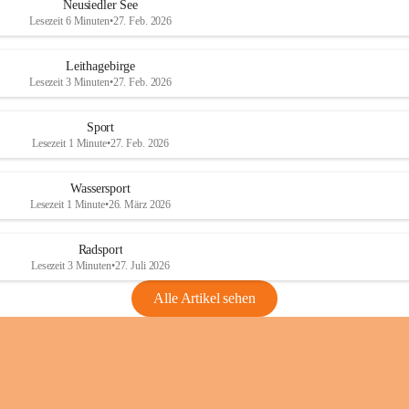
e
e
Neusiedler See
r
r
Lesezeit 6 Minuten
•
27. Feb. 2026
S
S
e
e
Leithagebirge
e
e
Lesezeit 3 Minuten
•
27. Feb. 2026
Sport
Lesezeit 1 Minute
•
27. Feb. 2026
Wassersport
Lesezeit 1 Minute
•
26. März 2026
Radsport
Lesezeit 3 Minuten
•
27. Juli 2026
Alle Artikel sehen