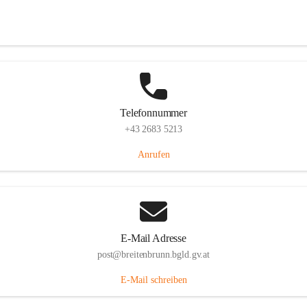
Eisenstädterstraße 18, 7091 Breitenbrunn am Neusiedler See, AUT
Auf Karte ansehen
Telefonnummer
+43 2683 5213
Anrufen
E-Mail Adresse
post@breitenbrunn.bgld.gv.at
E-Mail schreiben