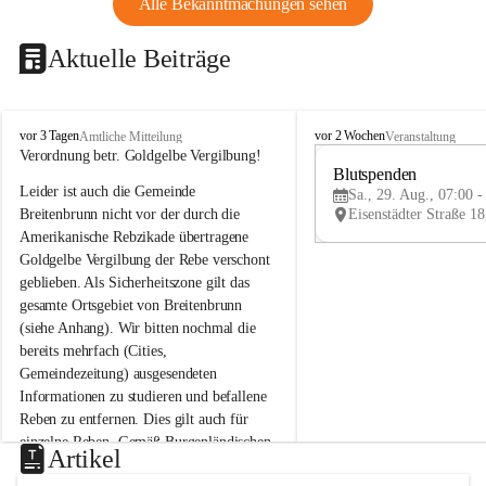
Alle Bekanntmachungen sehen
Aktuelle Beiträge
B
B
vor 3 Tagen
vor 2 Wochen
Amtliche Mitteilung
Veranstaltung
r
r
Verordnung betr. Goldgelbe Vergilbung!
e
e
Blutspenden
Leider ist auch die Gemeinde 
i
i
Sa., 29. Aug., 07:00 -
t
t
Breitenbrunn nicht vor der durch die 
e
e
Amerikanische Rebzikade übertragene 
n
n
Goldgelbe Vergilbung der Rebe verschont 
b
b
geblieben. Als Sicherheitszone gilt das 
r
r
gesamte Ortsgebiet von Breitenbrunn 
u
u
(siehe Anhang). Wir bitten nochmal die 
n
n
n
n
bereits mehrfach (Cities, 
a
a
Gemeindezeitung) ausgesendeten 
m
m
Informationen zu studieren und befallene 
N
N
Reben zu entfernen. Dies gilt auch für 
e
e
einzelne Reben. Gemäß Burgenländischen 
u
u
Artikel
Weinbaugesetz sind nicht gepflegte oder 
s
s