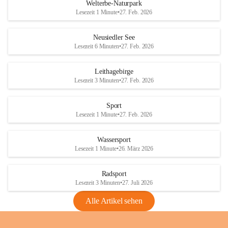
i
i
unzulässige Weingärten zu roden! Bitte 
Welterbe-Naturpark
e
e
helfen wir zusammen um unsere Winzer 
Lesezeit 1 Minute
•
27. Feb. 2026
d
d
vor den prognostizierten Ernteausfällen 
l
l
und den daraus folgenden wirtschaftlichen 
e
e
Neusiedler See
Schäden zu bewahren.
r
r
Lesezeit 6 Minuten
•
27. Feb. 2026
S
S
Verordnungen
e
e
Leithagebirge
04.08.2026
e
e
Lesezeit 3 Minuten
•
27. Feb. 2026
Maßnahmen zur Bekämpfung
der Goldgelben Vergilbung der
Sport
Rebe und der Amerikanischen
Lesezeit 1 Minute
•
27. Feb. 2026
Rebzikade
Anhang VBl. EU Nr. 18
Wassersport
_2026
Lesezeit 1 Minute
•
26. März 2026
1 Seite
•
1,4 MB
Radsport
VBl. EU Nr. 18_2026
Lesezeit 3 Minuten
•
27. Juli 2026
2 Seiten
•
2,1 MB
Alle Artikel sehen