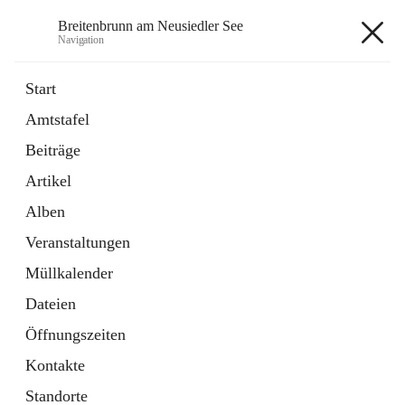
Breitenbrunn am Neusiedler See
Navigation
Breitenbrunn am Neusiedler See
Start
Amtstafel
Formulare
Beiträge
18 Schnellzugriffe
Artikel
Gemeindeservice
7 Schnellzugriffe
Alben
Veranstaltungen
+7
Müllkalender
Dateien
Öffnungszeiten
Kontakte
Hauptadresse
Standorte