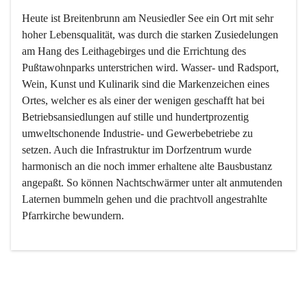
Heute ist Breitenbrunn am Neusiedler See ein Ort mit sehr 
hoher Lebensqualität, was durch die starken Zusiedelungen 
am Hang des Leithagebirges und die Errichtung des 
Pußtawohnparks unterstrichen wird. Wasser- und Radsport, 
Wein, Kunst und Kulinarik sind die Markenzeichen eines 
Ortes, welcher es als einer der wenigen geschafft hat bei 
Betriebsansiedlungen auf stille und hundertprozentig 
umweltschonende Industrie- und Gewerbebetriebe zu 
setzen. Auch die Infrastruktur im Dorfzentrum wurde 
harmonisch an die noch immer erhaltene alte Bausbustanz 
angepaßt. So können Nachtschwärmer unter alt anmutenden 
Laternen bummeln gehen und die prachtvoll angestrahlte 
Pfarrkirche bewundern.

Der Weinbau dominert heute nicht mehr, ist aber integrativer 
Bestandteil der Kultur des Ortes, da man hier schon lange 
von Massenweinbau auf Qualitätsweinbau umgestellt hat. 
So ist es auch nicht verwunderlich, dass eines der historisch 